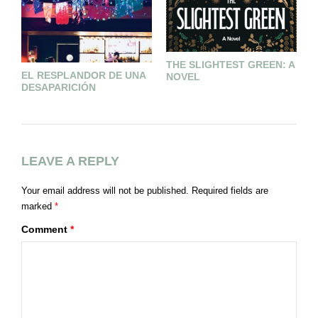
THE SLIGHTEST GREEN: A
L
EL RESPLANDOR DE UNA
NOVEL
DESAPARICIÓN
LEAVE A REPLY
Your email address will not be published.
Required fields are
marked
*
Comment
*