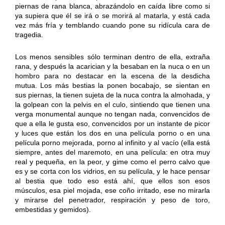
piernas de rana blanca, abrazándolo en caída libre como si
ya supiera que él se irá o se morirá al matarla, y está cada
vez más fría y temblando cuando pone su ridícula cara de
tragedia.
Los menos sensibles sólo terminan dentro de ella, extraña
rana, y después la acarician y la besaban en la nuca o en un
hombro para no destacar en la escena de la desdicha
mutua. Los más bestias la ponen bocabajo, se sientan en
sus piernas, la tienen sujeta de la nuca contra la almohada, y
la golpean con la pelvis en el culo, sintiendo que tienen una
verga monumental aunque no tengan nada, convencidos de
que a ella le gusta eso, convencidos por un instante de picor
y luces que están los dos en una película porno o en una
película porno mejorada, porno al infinito y al vacío (ella está
siempre, antes del maremoto, en una película: en otra muy
real y pequeña, en la peor, y gime como el perro calvo que
es y se corta con los vidrios, en su película, y le hace pensar
al bestia que todo eso está ahí, que ellos son esos
músculos, esa piel mojada, ese coño irritado, ese no mirarla
y mirarse del penetrador, respiración y peso de toro,
embestidas y gemidos).