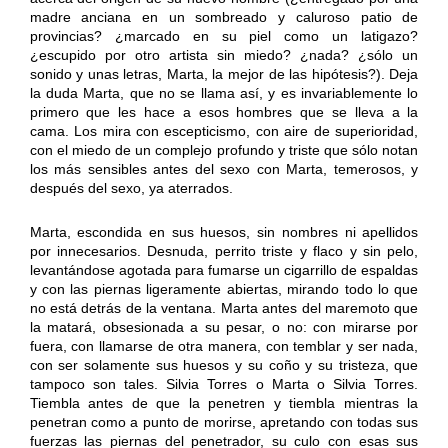
madre anciana en un sombreado y caluroso patio de
provincias? ¿marcado en su piel como un latigazo?
¿escupido por otro artista sin miedo? ¿nada? ¿sólo un
sonido y unas letras, Marta, la mejor de las hipótesis?). Deja
la duda Marta, que no se llama así, y es invariablemente lo
primero que les hace a esos hombres que se lleva a la
cama. Los mira con escepticismo, con aire de superioridad,
con el miedo de un complejo profundo y triste que sólo notan
los más sensibles antes del sexo con Marta, temerosos, y
después del sexo, ya aterrados.
Marta, escondida en sus huesos, sin nombres ni apellidos
por innecesarios. Desnuda, perrito triste y flaco y sin pelo,
levantándose agotada para fumarse un cigarrillo de espaldas
y con las piernas ligeramente abiertas, mirando todo lo que
no está detrás de la ventana. Marta antes del maremoto que
la matará, obsesionada a su pesar, o no: con mirarse por
fuera, con llamarse de otra manera, con temblar y ser nada,
con ser solamente sus huesos y su coño y su tristeza, que
tampoco son tales. Silvia Torres o Marta o Silvia Torres.
Tiembla antes de que la penetren y tiembla mientras la
penetran como a punto de morirse, apretando con todas sus
fuerzas las piernas del penetrador, su culo con esas sus