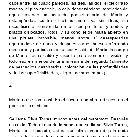
cabe entre las cuatro paredes, las tres, las dos, el cielorraso
macizo, el piso endeble, la caja destrozándose, toneladas de
agua pasando un segundo por el cuarto de Marta y
estampándola contra el último muro, ya sin ideas, sin
escepticismo, convertida en un cuerpo: tetas y dedos y
brazos dislocados, rotos, y su coño el de Marta abierto en
una pirueta imposible, manos ahora sí desesperadas
agarrándose de nada y después carne: huesos aferrando
esa carne y partículas de huesos y caldo de Marta, la sangre
de Marta hecha caldo y disuelta para siempre, invisible, y
todo eso en menos de una milésima de segundo (alimento
de pescaditos despistados, coloración de las profundidades
y de las superficialidades, el gran océano en paz).
+
Marta no se llama así. Es el suyo un nombre artístico, en el
peor de los sentidos.
Se llama Silvia Torres, mucho antes del maremoto. Después
es caldo. Todo el mundo lo sabe, que se llama Silvia Torres,
Marta, en el pasado, así es que ella siempre deja la duda
acerca del origen de su nuevo nombre (¿entregado por una