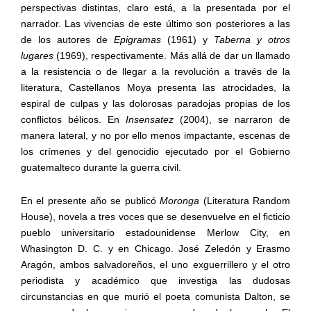
perspectivas distintas, claro está, a la presentada por el
narrador. Las vivencias de este último son posteriores a las
de los autores de
Epigramas
(1961)
y
Taberna y otros
lugares
(1969), respectivamente. Más allá de dar un llamado
a la resistencia o de llegar a la revolución a través de la
literatura, Castellanos Moya presenta las atrocidades, la
espiral de culpas y las dolorosas paradojas propias de los
conflictos bélicos. En
Insensatez
(2004), se narraron de
manera lateral, y no por ello menos impactante, escenas de
los crímenes y del genocidio ejecutado por el Gobierno
guatemalteco durante la guerra civil.
En el presente año se publicó
Moronga
(Literatura Random
House), novela a tres voces que se desenvuelve en el ficticio
pueblo universitario estadounidense Merlow City, en
Whasington D. C. y en Chicago. José Zeledón y Erasmo
Aragón, ambos salvadoreños, el uno exguerrillero y el otro
periodista y académico que investiga las dudosas
circunstancias en que murió el poeta comunista Dalton, se