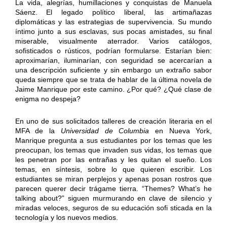
La vida, alegrías, humillaciones y conquistas de Manuela
Sáenz. El legado político liberal, las artimañazas
diplomáticas y las estrategias de supervivencia. Su mundo
íntimo junto a sus esclavas, sus pocas amistades, su final
miserable, visualmente aterrador. Varios catálogos,
sofisticados o rústicos, podrían formularse. Estarían bien:
aproximarían, iluminarían, con seguridad se acercarían a
una descripción suficiente y sin embargo un extraño sabor
queda siempre que se trata de hablar de la última novela de
Jaime Manrique por este camino. ¿Por qué? ¿Qué clase de
enigma no despeja?
En uno de sus solicitados talleres de creación literaria en el
MFA de la
Universidad de Columbia
en Nueva York,
Manrique pregunta a sus estudiantes por los temas que les
preocupan, los temas que invaden sus vidas, los temas que
les penetran por las entrañas y les quitan el sueño. Los
temas, en síntesis, sobre lo que quieren escribir. Los
estudiantes se miran perplejos y apenas posan rostros que
parecen querer decir trágame tierra. “Themes? What’s he
talking about?” siguen murmurando en clave de silencio y
miradas veloces, seguros de su educación sofi sticada en la
tecnología y los nuevos medios.