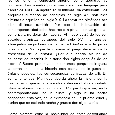
No se tome la confesión anterior como debilidad. Al
contrario. Las novelas poderosas dejan sin lenguaje para
hablar de ellas. Se agotan en sí mismas, se consumen. Los
prejuicios humanos de principios de siglo XXI son bien
distintos a aquellos del siglo XIX. Las texturas históricas son
bien distintas también. Por eso la insinuación de
contemporaneidad debe hacerse con pinzas, pinzas gruesas
como para no dejar de hacerse. Al modo quizá de los sofi
sticados cronistas europeos del siglo XVI, humanistas,
abnegados seguidores de la verdad
histórica
y la prosa
oceánica, a Manrique le interesa el juego decisivo de la
reescritura de la historia. ¿Por qué habría alguien de
ocuparse de rescribir la historia dos siglos después de los
hechos? Bueno, por un lado, suponemos, porque no le gusta
la forma en que esa historia está escrita, no le gusta los
énfasis puestos, las consecuencias derivadas de allí. En
suma, entonces, Manrique aborda ahora la historia por la
misma razón que en sus novelas anteriores había abordado
otros territorios: por incomodidad. Porque lo que ve, en la
contemporaneidad, no le gusta, y algo le ha hecho
sospechar, esta vez, de la existencia de un puente cruel y
burlón que se extiende ancho y grueso dos siglos atrás.
Como siempre cabe la posibilidad de estar desvariando