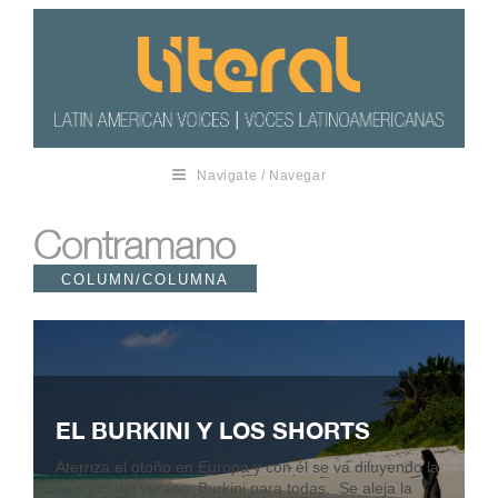
Navigate / Navegar
Contramano
COLUMN/COLUMNA
EL BURKINI Y LOS SHORTS
Aterriza el otoño en Europa y con él se va diluyendo la
canción del verano: Burkini para todas. Se aleja la