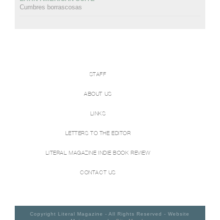
Cumbres borrascosas
STAFF
ABOUT US
LINKS
LETTERS TO THE EDITOR
LITERAL MAGAZINE INDIE BOOK REVIEW
CONTACT US
Copyright Literal Magazine - All Rights Reserved - Website