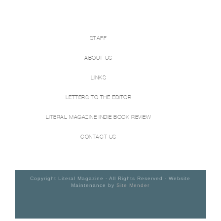
STAFF
ABOUT US
LINKS
LETTERS TO THE EDITOR
LITERAL MAGAZINE INDIE BOOK REVIEW
CONTACT US
Copyright Literal Magazine - All Rights Reserved - Website
Maintenance by
Site Mender