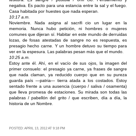
negativa. Es pacto para una estancia entre la sal y el fuego.
Casa habitada por huestes que nada esperan.
10:17 a.m.
Noviembre. Nada asigna al sacrifi cio un lugar en la
memoria. Nunca hubo petición, ni hombres o mujeres
comunes que dijeran sí. Habitar en este mundo de derruidas
lozas, de fosas atestadas de sangre no es respuesta, es
presagio hecho carne. Y un hombre detuvo su tiempo para
ver en la espesura. Las palabras pesan más que el mundo.
10:25 a.m.
Estoy ante él. Ahí, en el vacío de sus ojos, la imagen del
primer consuelo: el presagio ya carne, ya frases de sangre
que nada claman, ya reducido cuerpo que en su pureza
guarda país —patria— tierra atada a los costados. Estoy
sentado frente a una ausencia (cuerpo / saliva / osamenta)
que lleva promesa de estaciones. Su mirada son todas las
palabras / pabellón del grito / que escriben, día a día, la
historia de un Nombre.
POSTED: APRIL 13, 2012 AT 9:18 PM