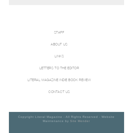
STAFF
ABOUT US
LINKS
LETTERS TO THE EDITOR
LITERAL MAGAZINE INDIE BOOK REVIEW
CONTACT US
Copyright Literal Magazine - All Rights Reserved - Website
Maintenance by
Site Mender