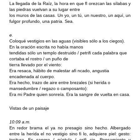
La llegada de la Raíz, la hora en que fl orezcan las sílabas y
las piedras vuelvan a su lugar entre
los muros de las casas. Un yo, un tú, un nuestro, un aquí, un
fulgor profundo, una patria. Sea.
e.
Coloqué vestigios en las aguas (visibles sólo a los ciegos).
En la oración escrita no había manos
tendidas sólo un templo destruido / petrifi cada palabra que
cortaba el rostro / un puño de
tierra llevado por el viento:
Era resaca, hábito de malestar afi ncado, angustia
encadenada al cuerpo.
Era hecho, trazo de aire entre brezales (si herida o
mansedumbre / regazo o camposanto):
Era mi Padre quien sonreía. Era la sangre de vuelta en casa.
Vistas de un paisaje
10:09 a.m.
En redor brama el ya no presagio sino hecho. Albergado
entre la herida el no vestigio sino fi lo, adquiere piel: gesto:
tesitura. Es sangre / pústula / orifi cio. Pensamiento y