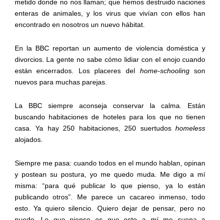
metido donde no nos llaman; que hemos destruido naciones
enteras de animales,
y
los virus que vivían
con
ellos han
encontrado en nosotros un nuevo hábitat
.
En la
BBC
reportan
un aumento de violencia doméstica
y
divorcios. La gente no sabe cómo lidiar con el enojo cuando
están encerrados. Los placeres del
home-
schooling
son
nuevos para muchas parejas.
La BBC siempre aconseja conservar la calma. Están
buscando habitaciones de hoteles para los que no tienen
casa. Ya hay 250 habitaciones, 250 suertudos
homeless
alojados.
S
iempre me pasa: cuando todos en el mundo hablan
,
opinan
y postean su postura, yo me quedo muda. Me digo a mí
misma: “para qué publicar lo que pienso
, ya lo están
publicando otros
”. Me parece un cacareo inmenso, todo
esto. Ya quiero silencio.
Quiero dejar de pensar, pero no
puedo
.
L
o que pienso es que esto
a mí me
suena a