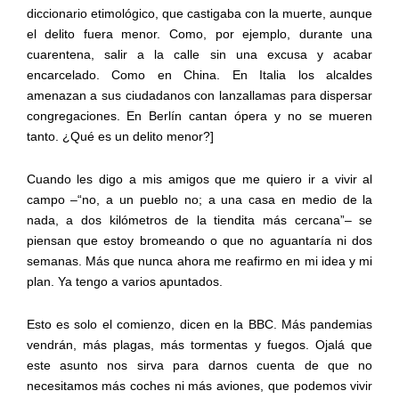
diccionario etimológico, que castigaba con la muerte
,
aunque
el delito fuera menor. Como
,
por ejemplo, durante una
cuarentena, salir a la calle sin
una excusa
y acabar
encarcelado. Como en China. En Italia los alcaldes
amenazan a sus ciudadanos con lanzallamas para dispersar
congregaciones.
En Berlín cantan ópera y no se mueren
tanto.
¿Qué es un delito menor?
]
Cuando les digo a mis amigos que me quiero ir a vivir al
campo
–
“no, a un pueblo no
;
a
una casa en medio de la
nada, a
dos
kilómetros de la tiendita más cercana”
–
se
piensan que estoy bromeando o que no aguantaría ni dos
semanas. Más que nunca ahora me reafirmo en mi idea y mi
plan.
Ya tengo a varios apuntados
.
Esto es solo el comienzo,
dicen en la BBC
. Más pandemias
vendrán, más plagas, más tormentas y fuegos. Ojalá que
este asunto nos sirva para darnos cuenta de que no
necesitamos más coches ni más aviones, que podemos vivir