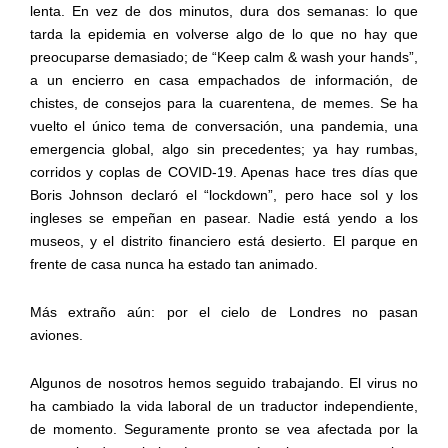
lenta. En vez de
dos minutos
, dura
dos semanas
:
lo que
tarda la epidemia en volverse algo de lo que no hay que
preocuparse demasiado
;
de “
Keep
calm
&
wash
your
hands
”,
a
un encierro en casa
empachados
de información, de
chistes, de consejos para la cuarentena, de memes.
Se ha
vuelto el único tema de conversación,
una pandemia,
una
emergencia global, algo sin precedentes
; ya hay rumbas,
corridos
y coplas
de COVID-19
. Apenas hace tres días que
Boris
Johnson declaró el “
lockdown
”, pero hace sol y los
ingleses se empeñan en pasear.
Nadie
est
á
yendo a los
museos,
y el distrito financiero está desierto
. El
parque en
frente de casa nunca ha estado tan animado.
Más extraño aún: por el cielo de Londres no pasan
aviones.
Algunos de nosotros hemos seguido trabajando
. E
l virus no
ha cambiado la vida laboral de un traductor
independiente
,
de momento. Seguramente pronto se vea afectada por la