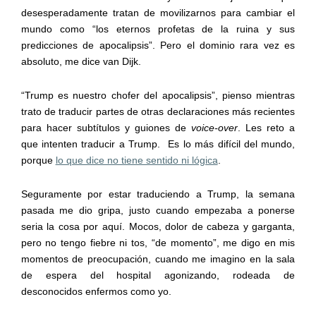
desesperadamente tratan de movilizarnos
para cambiar el
mundo como “los eternos profetas de la ruina y sus
predicciones de apocalipsis”.
Pero el dominio rara vez es
absoluto, me dice van
Dijk
.
“
Trump
es nuestro chofer del apocalipsis”, pienso mientras
trato de traducir partes de otras declaraciones más recientes
para
hacer subtítulos y guiones de
voice-over
. Les reto a
que intenten traducir a
Trump
.
Es lo más difícil del mundo,
porque
lo que dice no tiene sentido ni lógica
.
Seguramente
por estar traduciendo a
Trump
,
la semana
pasada
me dio gripa
, justo cuando empezaba
a ponerse
seria la cosa por aquí
. M
ocos,
dolor de
cabeza
y
garganta,
pero no tengo fiebre ni tos,
“
de momento
”
, me digo en mis
momentos de preocupación, cuando me imagino en
l
a sala
de espera de
l
hospital agonizando,
rodeada de
desconocidos enfermos como yo.