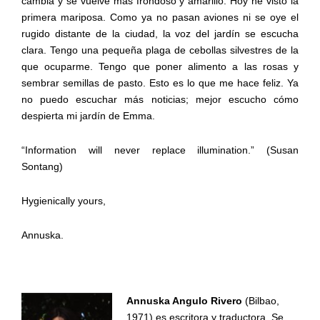
cambia y se vuelve más frondoso y amarillo. Hoy he visto la
primera mariposa.
Como ya no pasan aviones ni se
oye
el
rugido distante de la ciudad,
la voz del
jardín
se escucha
clar
a
. Tengo una pequeña plaga de cebollas silvestres de la
que ocuparme. Tengo que poner alimento a las rosas y
sembrar semillas de pasto. Esto es lo que me hace feliz. Ya
no puedo escuchar más noticias;
mejor
escuch
o
cómo
despierta mi jardín de Emma.
“
Information
will
never
replace
illumination
.” (
Susan
Sontang
)
Hygienically
yours
,
Annuska
.
Annuska Angulo Rivero
(Bilbao,
1971) es escritora y traductora. Se