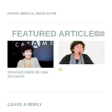
POSTED: MARCH 31, 2020 AT 9:24 PM
FEATURED ARTICLES
Sí
I
DIVAGACIONES DE UNA
S
MUTANTE
LEAVE A REPLY