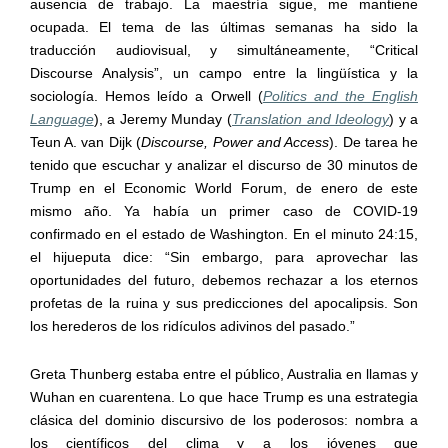
ausencia de trabajo. La maestría
sigue, me mantiene
ocupada.
El tema de las
últimas semana
s ha sido la
traducción audiovisual, y simultáneamente
,
“
Critical
Discourse
Analysis
”,
un campo
entre
la lingüística
y la
sociología.
Hemos leído a
Orwell
(
Politics and the English
Language
)
, a
Jeremy
Munday
(
Translation and Ideology
)
y a
Teun
A. v
an
Dijk
(
Discourse
,
Power
and A
ccess
).
De tarea he
tenido que escuchar
y analizar
el
discurso
de 30 minutos
de
Trump
en el
Economic
World
Forum
,
de
enero de este
mismo año.
Ya había un primer caso
de
COVID-19
confirmado
en
el estado de
Washington.
En el minuto 24:15,
el
hijueputa
dice:
“Sin embargo, para
aprovechar las
oportunidades del futuro, debemos rechazar a los eternos
profetas de la
ruina
y sus predicciones del apocalipsis. Son
los herederos de los ridículos adivinos del pasado.”
Greta
Thu
n
berg
estaba
en
tre
el público
, Australia en llamas y
Wu
h
an en cuarentena.
Lo que hace
Trump
es una estrategia
clásica
del dominio discursivo de los poderosos:
nombra a
los científicos del clima y a los jóvenes que