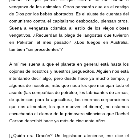
venganza de los animales.
Otros p
ensarán
que es
el castigo
de Dios por los bebés abortados. Es
el ajuste de cuentas del
comunismo
contra el capitalismo desbocado
, piensan otros.
Suena a venganza cósmica al estilo de los viejos dioses
vengativos. ¿Recuerdan la plaga de langostas que tuvieron
en Pakistán el mes pasado? ¿Los fuegos en Australia,
también “sin precedentes”?
A m
í
me s
uena a que el planeta en general está hasta los
cojones de nosotros y nuestros jueguecitos. Alguien nos está
intentando decir algo, pero desde hace ya mucho tiempo, y
algunos de nosotros
, más que nada
los que manejan todo el
asunto
(
las compañías de petróleo, los fabricantes de armas,
de químicos para la agricultura, las enormes corporaciones
que nos alimentan
, los que mueven el dinero
)
,
no estamos
escuchando el clamor de la primavera silenciosa
que
Rachel
Carson
describió hace ya más de cincuenta años.
[
¿Quién era
Dracón
? Un legislador ateniense, me dice el