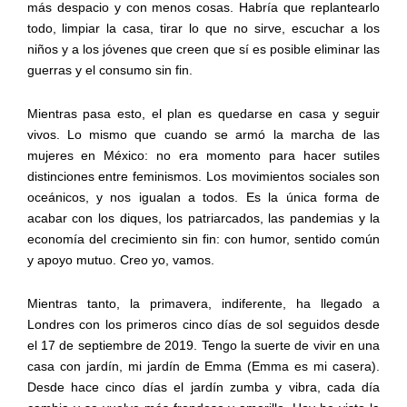
más despacio y con menos cosas. Habría que replantearlo
todo, limpiar la casa, tirar lo que no sirve, escuchar a los
niños y a los jóvenes que creen que sí es posible eliminar las
guerras y el consumo sin fin.
Mientras pasa esto
, el plan es
quedarse en casa
y seguir
vivos
.
Lo mismo
que
cuando se armó la marcha de las
mujeres en México:
no era momento para hacer sutiles
distinciones entre feminismos. Los movimientos sociales son
oceánicos, y nos igualan a todos. Es la única forma de
acabar con los diques
,
los patriarcados
,
las pandemias
y la
economía del crecimiento sin fin
: con humor
, sentido común
y apoyo mutuo
.
Creo yo, vamos.
Mientras
tanto
, la primavera
,
indiferente,
ha llegado a
Londres co
n
los primeros cinco días de sol seguidos desde
el 17 de septiembre de 2019.
Tengo la suerte de vivir en
una
casa con
jardín, mi jardín de Emma (Emma es mi casera)
.
D
esde hace cinco días
el
jardín
zumba
y vibra, cada día