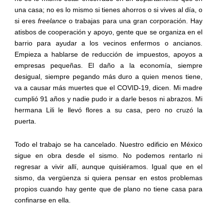
una casa; no es lo mismo si tienes ahorros o si vives al día, o
si eres
freelance
o trabajas para una gran corporación. Hay
atisbos de cooperación y apoyo
, gente que se organiza
en el
barrio
para ayudar a los vecinos enfermos o ancianos
.
Empieza a hablarse de reducción de impuestos, apoyos a
empresas pequeñas. El daño a la economía, siempre
desigual, siempre pegando más duro a quien menos tiene
,
va a causar más muertes que el
COVID
-19, dicen.
Mi madre
cumplió 91 años y nadie pudo ir a darle besos ni abrazos. Mi
hermana Lili le llevó flores a su casa, pero no cruzó la
puerta.
T
odo el trabajo se ha cancelado.
Nuestro edificio en México
sigue
en obra
desde el sismo. No podemos rentarlo ni
regresar a vivir allí, aunque quisiéramos. Igual que en el
sismo, da
vergüenza
si quiera pensar en estos problemas
propios
cuando hay gente que de plano no tiene casa para
confinarse
en ella
.