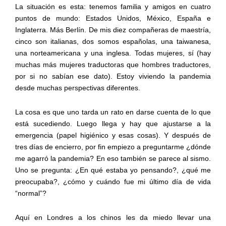
La
situación es esta: tenemos familia y amigos en cuatro
puntos de mundo: Estados Unidos, México, España e
Inglaterra. Más Berlín.
De mis diez compañeras de maestría,
cinco son italianas, dos somos españolas, una taiwanesa,
una
norteamericana
y una inglesa. Todas mujeres, sí
(h
ay
muchas más mujeres traductoras que hombres traductores
,
por si no sabían ese dato)
.
Estoy viviendo la pandemia
desde muchas perspectivas diferentes
.
La cosa es que uno tarda un rato en darse cuenta de lo que
está sucediendo. Luego
llega
y
hay que ajustarse a la
emergencia
(papel higiénico y esas cosas)
. Y después de
tres
días de encierro, por fin empiezo a preguntarme ¿dónde
me agarró la pandemia?
En eso también se parece al sismo.
Uno se pregunta: ¿
E
n qué estaba yo pensando
?
,
¿
qué me
preocupaba
?
,
¿
cómo y cuándo fue mi último día de vida
“normal”?
A
quí en Londres
a los chinos les da
miedo llevar una