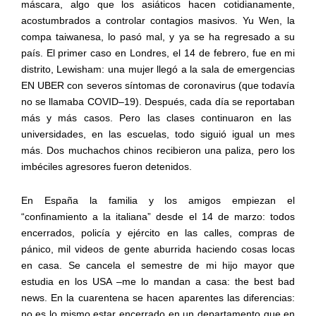
máscara, algo que los asiáticos hacen cotidianamente,
acostumbrados a
controlar
contagios masivos.
Yu
Wen
, la
compa taiwanesa
, lo pasó mal
, y ya se ha regresado a su
país.
El p
rimer caso en Londres,
el 14 de febrero, fue
en mi
distrito,
Lewisham
: una mujer
llegó a la sala de emergencias
EN
UBER con severos síntomas de coronavirus (que todavía
no se llamaba
COVID
–
19).
Después, cada día se reporta
ban
más y más casos.
Pero las clases
continuaron en las
universidades, en las escuelas,
todo
siguió igual
un mes
más
.
Dos muchachos chinos recibieron una paliza, pero los
imbéciles
agresores
fueron detenidos.
En España la familia
y los amigos
empieza
n
el
“confinamiento
a la italiana”
desde el 14 de marzo
:
todos
encerrados, policía y ejé
rcito en las calles, compras de
pánico,
mil videos
de gente
aburrida haciendo cosas locas
en casa
. Se cancela el semestre de mi hijo mayor que
estudia en los USA –me lo mandan a casa
:
the
best
bad
news
.
En
la
cuarentena se hace
n
aparentes la
s
diferencias:
no es lo mismo estar encerrado en un
departamento
que en