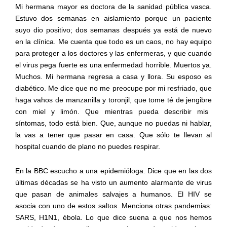
Mi hermana mayor es doctora de la sanidad pública vasca.
Estuvo dos semanas en
aislamiento
porque un paciente
suyo dio positivo; dos semanas después ya está de nuevo
en la clínica.
Me cuenta que t
odo es un caos, no hay equipo
para proteger a los doctores y las enfermeras,
y
que cuando
el virus
pega fuerte
es una enfermedad horrible
.
Muertos
ya.
Muchos.
Mi hermana regresa a casa
y llora. Su esposo es
diabético
. Me dice que no me preocupe por mi resfriado, que
haga vahos
de
manzanilla
y toronjil,
que
tome
té de
jengibre
con miel y limón
. Que mientras pueda describir mis
síntomas, todo está bien. Que
,
aunque no puedas ni hablar,
la vas a tener que pasar en casa. Que sólo te llevan al
hospital cuando de plano no puedes respirar.
En la BBC escucho a una epidemi
óloga
.
Dice que
en las dos
últimas décadas
se ha visto un aumento
alarmante
de
virus
que pasan de animales salvajes a humanos. El
HIV se
asocia con uno de estos saltos
. Menciona otras
pandemias
:
SARS, H1N1,
é
bola
.
Lo que dice suena a
que nos hemos