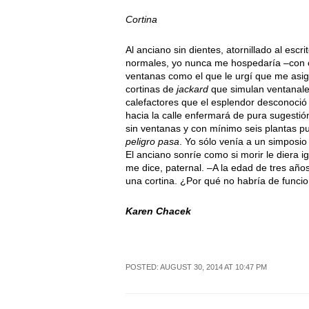
Cortina
Al anciano sin dientes, atornillado al escr
normales, yo nunca me hospedaría –con 
ventanas como el que le urgí que me asi
cortinas de
jackard
que simulan ventanales
calefactores que el esplendor desconoció a
hacia la calle enfermará de pura sugestió
sin ventanas y con mínimo seis plantas pu
peligro pasa
. Yo sólo venía a un simposio
El anciano sonríe como si morir le diera ig
me dice, paternal. –A la edad de tres añ
una cortina. ¿Por qué no habría de funci
Karen Chacek
POSTED: AUGUST 30, 2014 AT 10:47 PM