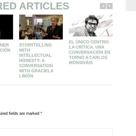
RED ARTICLES
EL ÚNICO CENTRO:
ENER
STORYTELLING
ENTREV
LA CRÍTICA. UNA
CIÓN
WITH
SAMAN
CONVERSACIÓN EN
INTELLECTUAL
SCHWEB
TORNO A CARLOS
HONESTY: A
MONSIVÁIS
CONVERSATION
WITH GRACIELA
LIMÓN
ired fields are marked
*