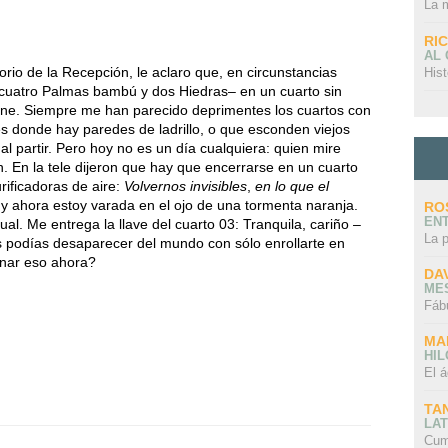
La 
RI
AL
itorio de la Recepción, le aclaro que, en circunstancias
Hist
cuatro Palmas bambú y dos Hiedras– en un cuarto sin
gne. Siempre me han parecido deprimentes los cuartos con
 donde hay paredes de ladrillo, o que esconden viejos
l partir. Pero hoy no es un día cualquiera: quien mire
n. En la tele dijeron que hay que encerrarse en un cuarto
rificadoras de aire:
Volvernos invisibles
,
en lo que el
 y ahora estoy varada en el ojo de una tormenta naranja.
RO
EN
ual. Me entrega la llave del cuarto 03: Tranquila, cariño –
La 
os podías desaparecer del mundo con sólo enrollarte en
onar eso ahora?
DA
ME
Fáb
MA
HI
El á
TA
LAT
Cum