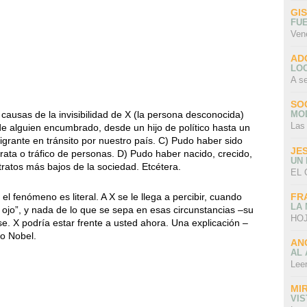
GI
FU
Ven
AD
LO
A s
SO
 causas de la invisibilidad de X (la persona desconocida)
MO
Las
 de alguien encumbrado, desde un hijo de político hasta un
grante en tránsito por nuestro país. C) Pudo haber sido
JE
rata o tráfico de personas. D) Pudo haber nacido, crecido,
UN
ratos más bajos de la sociedad. Etcétera.
EL 
FR
l fenómeno es literal. A X se le llega a percibir, cuando
LA
l ojo”, y nada de lo que se sepa en esas circunstancias –su
HOJ
rse. X podría estar frente a usted ahora. Una explicación –
io Nobel.
AN
AL 
Lee
MI
VI