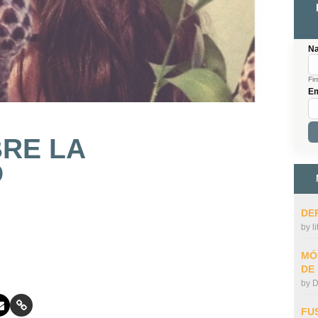
N
Fir
Em
RE LA
D
DE
by
l
MÓ
DE
by
D
FU