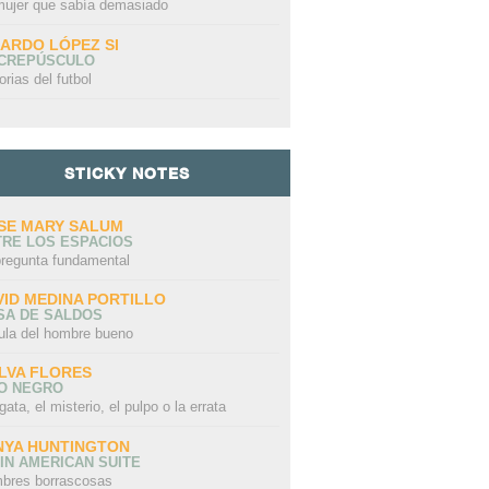
mujer que sabía demasiado
CARDO LÓPEZ SI
 CREPÚSCULO
orias del futbol
STICKY NOTES
SE MARY SALUM
TRE LOS ESPACIOS
pregunta fundamental
VID MEDINA PORTILLO
SA DE SALDOS
ula del hombre bueno
LVA FLORES
LO NEGRO
gata, el misterio, el pulpo o la errata
NYA HUNTINGTON
IN AMERICAN SUITE
bres borrascosas