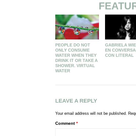
FEATU
PEOPLE DO NOT
GABRIELA WI
ONLY CONSUME
EN CONVERSA
WATER WHEN THEY
CON LITERAL
DRINK IT OR TAKE A
SHOWER. VIRTUAL
WATER
LEAVE A REPLY
Your email address will not be published.
Requ
Comment
*