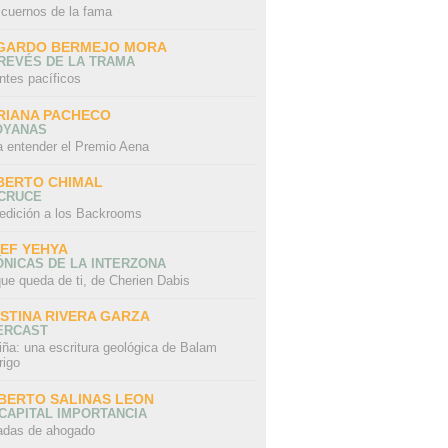
 cuernos de la fama
GARDO BERMEJO MORA
REVÉS DE LA TRAMA
ntes pacíficos
RIANA PACHECO
OYANAS
a entender el Premio Aena
BERTO CHIMAL
 CRUCE
edición a los Backrooms
IEF YEHYA
NICAS DE LA INTERZONA
ue queda de ti, de Cherien Dabis
ISTINA RIVERA GARZA
ERCAST
iña: una escritura geológica de Balam
rigo
BERTO SALINAS LEON
CAPITAL IMPORTANCIA
adas de ahogado