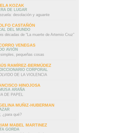
SELA KOZAK
ERA DE LUGAR
ezuela: desolación y aguante
OLFO CASTAÑÓN
CAL DEL MUNDO
eis décadas de “La muerte de Artemio Cruz”
CORRO VENEGAS
DO AVIÓN
 simples, pequeñas cosas
SÚS RAMÍREZ-BERMÚDEZ
 DICCIONARIO CORPORAL
OLVIDO DE LA VIOLENCIA
ANCISCO HINOJOSA
 MUSA ARAÑA
A DE PAPEL
GELINA MUÑIZ-HUBERMAN
AZAR
r, ¿para qué?
RIAM MABEL MARTINEZ
STA GORDA