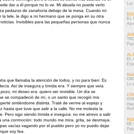
Los
de dar a él porque no lo ve. Mi abuela no puede verlo
nza pedazos de zanahoria debajo de la mesa. Cuando mi
ED
 la tele, le digo a mi hermano que se ponga en su otra
EL 
 noticias. Invisibles para las pequeñas personas que nunca
Apu
AD
TR
Par
AL
EL
Exp
NA
CRÓ
ía que llamaba la atención de todos, y no para bien: Es
Lo q
ecía. Así de insegura y tímida era. Y siempre que veía
pozo, mi deseo era: quiero ser invisible. Un día se
CR
ue se compadeció de mí, o un santo que recogió mis
OV
rté sintiéndome distinta. Traté de verme al espejo y
Rap
iz hasta que tuve que salir a la calle. No me molesta la
Rod
e. Pero sigo siendo tímida e insegura: no me atrevo a salir
RO
a una conmoción: todo mundo me mira, grita, se desmaya.
DE 
ropas vacías vagando por el pueblo pero yo no puedo dejar
Pat
rque soy fea.