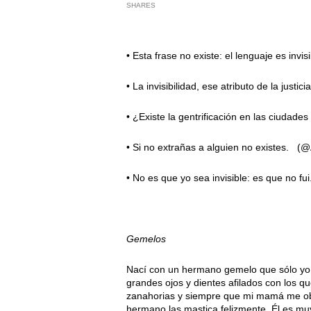
SHARES
• Esta frase no existe: el lenguaje es in
• La invisibilidad, ese atributo de la just
• ¿Existe la gentrificación en las ciudade
• Si no extrañas a alguien no existes. (
• No es que yo sea invisible: es que no 
Gemelos
Nací con un hermano gemelo que sólo yo 
grandes ojos y dientes afilados con los q
zanahorias y siempre que mi mamá me obl
hermano las mastica felizmente. Él es mu