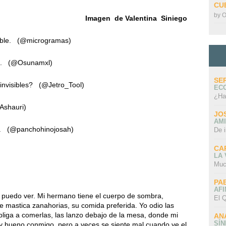
CU
by
O
Imagen de Valentina Siniego
visible. (@microgramas)
icia. (@Osunamxl)
SE
s invisibles? (@Jetro_Tool)
EC
¿Ha
@Ashauri)
JO
AMI
fui. (@panchohinojosah)
De 
CA
LA
Muc
PA
AFI
puedo ver. Mi hermano tiene el cuerpo de sombra,
El Q
ue mastica zanahorias, su comida preferida. Yo odio las
iga a comerlas, las lanzo debajo de la mesa, donde mi
AN
SÍ
y bueno conmigo, pero a veces se siente mal cuando ve el