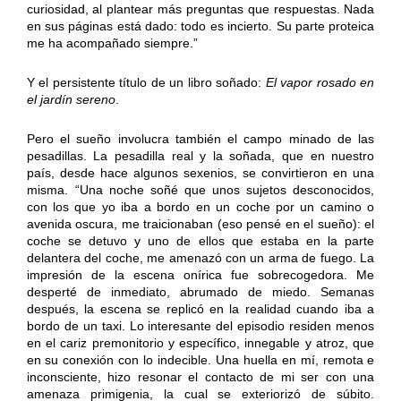
curiosidad, al plantear más preguntas que respuestas. Nada
en sus páginas está dado: todo es incierto. Su parte proteica
me ha acompañado siempre.”
Y el persistente título de un libro soñado:
El vapor rosado en
el jardín sereno
.
Pero el sueño involucra también el campo minado de las
pesadillas. La pesadilla real y la soñada, que en nuestro
país, desde hace algunos sexenios, se convirtieron en una
misma. “Una noche soñé que unos sujetos desconocidos,
con los que yo iba a bordo en un coche por un camino o
avenida oscura, me traicionaban (eso pensé en el sueño): el
coche se detuvo y uno de ellos que estaba en la parte
delantera del coche, me amenazó con un arma de fuego. La
impresión de la escena onírica fue sobrecogedora. Me
desperté de inmediato, abrumado de miedo. Semanas
después, la escena se replicó en la realidad cuando iba a
bordo de un taxi. Lo interesante del episodio residen menos
en el cariz premonitorio y específico, innegable y atroz, que
en su conexión con lo indecible. Una huella en mí, remota e
inconsciente, hizo resonar el contacto de mi ser con una
amenaza primigenia, la cual se exteriorizó de súbito.