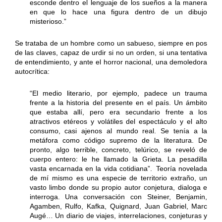
esconde dentro el lenguaje de los sueños a la manera
en que lo hace una figura dentro de un dibujo
misterioso.”
Se trataba de un hombre como un sabueso, siempre en pos
de las claves, capaz de urdir si no un orden, si una tentativa
de entendimiento, y ante el horror nacional, una demoledora
autocrítica:
“El medio literario, por ejemplo, padece un trauma
frente a la historia del presente en el país. Un ámbito
que estaba allí, pero era secundario frente a los
atractivos etéreos y volátiles del espectáculo y el alto
consumo, casi ajenos al mundo real. Se tenía a la
metáfora como código supremo de la literatura. De
pronto, algo terrible, concreto, telúrico, se reveló de
cuerpo entero: le he llamado la Grieta. La pesadilla
vasta encarnada en la vida cotidiana”. Teoría novelada
de mí mismo es una especie de territorio extraño, un
vasto limbo donde su propio autor conjetura, dialoga e
interroga. Una conversación con Steiner, Benjamin,
Agamben, Rulfo, Kafka, Quignard, Juan Gabriel, Marc
Augé… Un diario de viajes, interrelaciones, conjeturas y