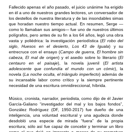
Fallecido apenas el año pasado, el juicio unánime ha erigido
en él a uno de nuestros grandes lectores, un conversador de
los destellos de nuestra literatura y de las insondables simas
que horadan nuestro tiempo actual. En resumen, Serge —
como lo llamaban sus amigos— fue uno de nuestros últimos
polígrafos, pero antes de su fin a los 64 años, legó una obra
vasta y poliédrica: la investigación periodística (
El robo del
siglo
,
Huesos en el desierto
,
Los 43 de Iguala
) y su
entrecruce con el ensayo (
Campo de guerra, El hombre sin
cabeza, El mal de origen
) y el asedio sobre lo literario (
El
centauro en el paisaje
), la novela juvenil (
El artista
adolescente que confundía el mundo con un cómic
), la
novela (
La noche oculta, el triángulo imperfecto
) además de
su incansable labor como crítico y la siempre pertinente
necesidad de una escritura omnidireccional, híbrida.
Músico, cronista, narrador, periodista, como dijo de él Javier
García-Galiano “investigador del mal y los bajos fondos”,
González Rodríguez (DF, 1950-2017) fue dueño de una
inteligencia, una voluntad escritural y una agudeza donde
desdobló una especie de mirada “fuera” de la propia
escritura; sólo así fue capaz de concebir y terminar un libro
como el que dejó en imprenta a meses de su prematura