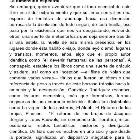
La dimensión espectral
Sin embargo, quiero aventurar que el tono esencial de este
libro es el del extrañamiento y que su tema central es una
especie de tentativa de abordaje hacia esa dimensión
borrosa de la disolución de todo origen, de toda huella, ese
paso por la existencia que nos va desgastando, volviendo
otros, una suerte de metamorfosis que deja siempre tras de
sí una estela, la huella de esa misma presencia en los
lugares donde ésta habitó o viajó, donde leyó o amó; lugares
y tránsitos, momentos, años, algo que el propio autor
identifica como “el devenir fantasmal de las personas”. A
contrapelo, establece los libros como una suerte de oráculo
y asidero, así como en Inception —el filme de Nolan que
comenta varias veces— títulos que fueron un tótem o una
referencia de peso a través de este borroso tránsito hacia la
amnesia y la desaparición; González Rodríguez reconoce
como lecturas esenciales, más que formativas, formas
originarias de una impronta indeleble: títulos tan disímbolos
como La virgen de los cristeros, El Aleph, El Retorno de los
brujos, Pinocho… “El retorno de los brujos de Jacques
Bergier y Louis Pauwels, un compendio de literatura, mitos,
esoterismo, relatos fantásticos, misterios y divulgación
científica. Un libro que es muchos en uno solo y que desde
la portada, significaba un dispositivo inagotable para la