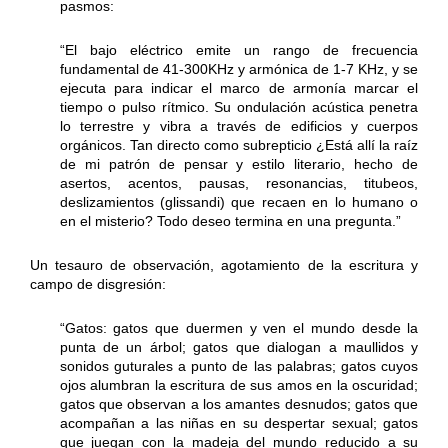
pasmos:
“El bajo eléctrico emite un rango de frecuencia
fundamental de 41-300KHz y armónica de 1-7 KHz, y se
ejecuta para indicar el marco de armonía marcar el
tiempo o pulso rítmico. Su ondulación acústica penetra
lo terrestre y vibra a través de edificios y cuerpos
orgánicos. Tan directo como subrepticio ¿Está allí la raíz
de mi patrón de pensar y estilo literario, hecho de
asertos, acentos, pausas, resonancias, titubeos,
deslizamientos (glissandi) que recaen en lo humano o
en el misterio? Todo deseo termina en una pregunta.”
Un tesauro de observación, agotamiento de la escritura y
campo de disgresión:
“Gatos: gatos que duermen y ven el mundo desde la
punta de un árbol; gatos que dialogan a maullidos y
sonidos guturales a punto de las palabras; gatos cuyos
ojos alumbran la escritura de sus amos en la oscuridad;
gatos que observan a los amantes desnudos; gatos que
acompañan a las niñas en su despertar sexual; gatos
que juegan con la madeja del mundo reducido a su