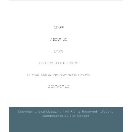
STAFF
ABOUT US
LINKS
LETTERS TO THE EDITOR
LITERAL MAGAZINE INDIE BOOK REVIEW
CONTACT US
Copyright Literal Magazine - All Rights Reserved - Website
Maintenance by
Site Mender