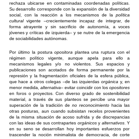
rechaza ubicarse en contaminadas coordenadas políticas.
Su desarrollo corresponde con la expansión de la diversidad
social, con la reacción a los mecanismos de la
política
cultural
vigente –crecientemente incapaz de integrar, de
forma atrayente y sin sacrificio de autonomía, a voces
jóvenes y críticas de izquierda– y se nutre de la emergencia
de sociabilidades autónomas.
Por último la postura
opositora
plantea una ruptura con el
régimen político vigente, aunque apela para ello a
mecanismos legales y/o no violentos. Sus espacios y
publicaciones son acotados de forma permanente por la
represión y la fragmentación oficiales de la esfera pública,
que hace a otros colegas –de las izquierdas
orgánica
y, en
menor medida,
alternativa
– evitar coincidir con los
opositores
en foros o proyectos. Con diverso grado de sostenibilidad
material, a través de sus planteos se percibe una mayor
superación de la tradición de
no reconocimiento
hacia las
otras posturas, aun cuando subsistan recelos provenientes
de la misma situación de acoso sufrida y de discrepancias
con las ideas de sus contrapartes
orgánicos
y
alternativos
. Y
en su seno se desarrollan hoy importantes esfuerzos por
trascender la noción minimalista de democracia, de corte