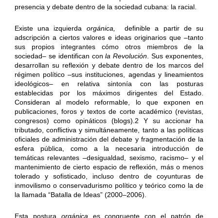
presencia y debate dentro de la sociedad cubana: la racial.
Existe una izquierda
orgánica,
definible a partir de su
adscripción a ciertos valores e ideas originarios que –tanto
sus propios integrantes cómo otros miembros de la
sociedad– se identifican con
la Revolución
. Sus exponentes,
desarrollan su reflexión y debate dentro de los marcos del
régimen político –sus instituciones, agendas y lineamientos
ideológicos– en relativa sintonía con las posturas
establecidas por los máximos dirigentes del Estado.
Consideran al modelo reformable, lo que exponen en
publicaciones, foros y textos de corte académico (revistas,
congresos) como opináticos (blogs).2 Y su accionar ha
tributado, conflictiva y simultáneamente, tanto a las políticas
oficiales de administración del debate y fragmentación de la
esfera pública, como a la necesaria introducción de
temáticas relevantes –desigualdad, sexismo, racismo– y el
mantenimiento de cierto espacio de reflexión, más o menos
tolerado y sofisticado, incluso dentro de coyunturas de
inmovilismo o conservadurismo político y teórico como la de
la llamada “Batalla de Ideas” (2000–2006).
Esta postura
orgánica
es congruente con el patrón de