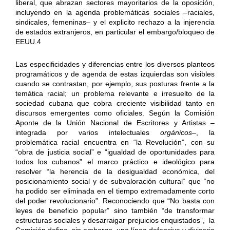
liberal, que abrazan sectores mayoritarios de la oposición,
incluyendo en la agenda problemáticas sociales –raciales,
sindicales, femeninas– y el explicito rechazo a la injerencia
de estados extranjeros, en particular el embargo/bloqueo de
EEUU.4
Las especificidades y diferencias entre los diversos planteos
programáticos y de agenda de estas izquierdas son visibles
cuando se contrastan, por ejemplo, sus posturas frente a la
temática racial; un problema relevante e irresuelto de la
sociedad cubana que cobra creciente visibilidad tanto en
discursos emergentes como oficiales. Según la Comisión
Aponte de la Unión Nacional de Escritores y Artistas –
integrada por varios intelectuales
orgánicos
–, la
problemática racial encuentra en “la Revolución”, con su
“obra de justicia social” e “igualdad de oportunidades para
todos los cubanos” el marco práctico e ideológico para
resolver “la herencia de la desigualdad económica, del
posicionamiento social y de subvaloración cultural“ que “no
ha podido ser eliminada en el tiempo extremadamente corto
del poder revolucionario”. Reconociendo que “No basta con
leyes de beneficio popular” sino también “de transformar
estructuras sociales y desarraigar prejuicios enquistados”, la
Comisión define, sin embargo, una línea defensiva y divisoria