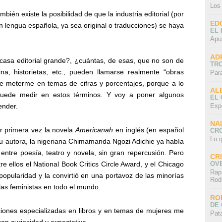
Los
ién existe la posibilidad de que la industria editorial (por
ED
n lengua española, ya sea original o traducciones) se haya
EL 
Apu
AD
asa editorial grande?, ¿cuántas, de esas, que no son de
TR
na, historietas, etc., pueden llamarse realmente “obras
Par
de meterme en temas de cifras y porcentajes, porque a lo
AL
uede medir en estos términos. Y voy a poner algunos
EL
Exp
ender.
NA
r primera vez la novela
Americanah
en inglés (en español
CRÓ
Lo q
u autora, la nigeriana Chimamanda Ngozi Adichie ya había
 entre poesía, teatro y novela, sin gran repercusión. Pero
CR
e ellos el National Book Critics Circle Award, y el Chicago
OV
Rap
popularidad y la convirtió en una portavoz de las minorías
Rod
las feministas en todo el mundo.
RO
DE 
ciones especializadas en libros y en temas de mujeres me
Pat