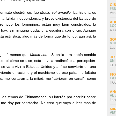
ran curiosidad y expectativa.
GI
FU
formato electrónico, fue
Medio sol amarillo.
La historia es
Ven
 la fallida independencia y breve existencia del Estado de
AD
bre todo los femeninos, están muy bien construidos; la
LO
A s
 hay, sin ninguna duda, una escritora con oficio. Aunque
a estilística, algo más de forma que de fondo, aun así, la
SO
MO
Las
gustó menos que
Medio sol…
Si en la otra había sentido
JE
ice, el cómo se dice, esta novela reafirmó esa percepción.
UN
EL 
e se va a vivir a Estados Unidos y ahí se convierte en una
iviendo el racismo y el machismo de ese país, me faltaba
FR
LA
as, me cortaran a la mitad, me “abrieran en canal”, como
HOJ
AN
AL 
s, los temas de Chimamanda, su interés por escribir sobre
Lee
s me doy por satisfecha. No creo que vaya a leer más de
MI
VI