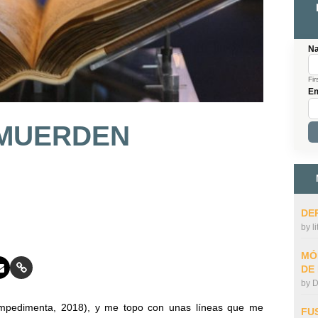
N
Fir
Em
 MUERDEN
DE
by
l
MÓ
DE
by
D
mpedimenta, 2018), y me topo con unas líneas que me
FU