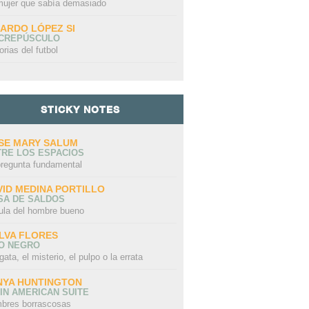
mujer que sabía demasiado
CARDO LÓPEZ SI
 CREPÚSCULO
orias del futbol
STICKY NOTES
SE MARY SALUM
TRE LOS ESPACIOS
pregunta fundamental
VID MEDINA PORTILLO
SA DE SALDOS
ula del hombre bueno
LVA FLORES
LO NEGRO
gata, el misterio, el pulpo o la errata
NYA HUNTINGTON
IN AMERICAN SUITE
bres borrascosas