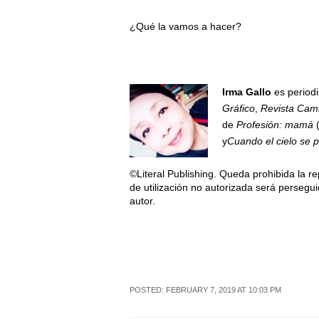
¿Qué la vamos a hacer?
Irma Gallo
es periodi
Gráfico
,
Revista Cam
de
Profesión: mamá
(
y
Cuando el cielo se 
©Literal Publishing. Queda prohibida la re
de utilización no autorizada será persegui
autor.
POSTED: FEBRUARY 7, 2019 AT 10:03 PM