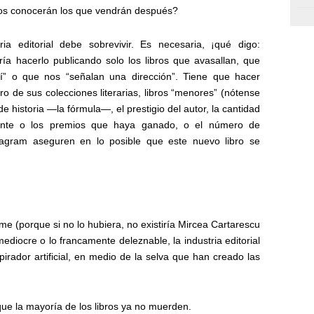
os conocerán los que vendrán después?
a editorial debe sobrevivir. Es necesaria, ¡qué digo:
ía hacerlo publicando solo los libros que avasallan, que
í” o que nos “señalan una dirección”. Tiene que hacer
ro de sus colecciones literarias, libros “menores” (nótense
 de historia —la fórmula—, el prestigio del autor, la cantidad
mente o los premios que haya ganado, o el número de
tagram aseguren en lo posible que este nuevo libro se
e (porque si no lo hubiera, no existiría Mircea Cartarescu
ediocre o lo francamente deleznable, la industria editorial
irador artificial, en medio de la selva que han creado las
que la mayoría de los libros ya no muerden.