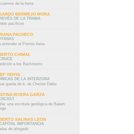
 cuernos de la fama
GARDO BERMEJO MORA
REVÉS DE LA TRAMA
ntes pacíficos
RIANA PACHECO
OYANAS
a entender el Premio Aena
BERTO CHIMAL
 CRUCE
edición a los Backrooms
IEF YEHYA
NICAS DE LA INTERZONA
ue queda de ti, de Cherien Dabis
ISTINA RIVERA GARZA
ERCAST
iña: una escritura geológica de Balam
rigo
BERTO SALINAS LEON
CAPITAL IMPORTANCIA
adas de ahogado