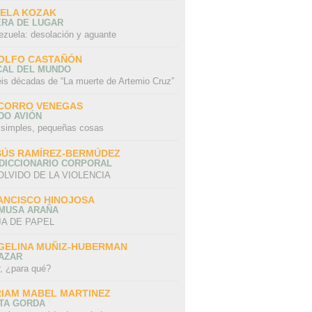
SELA KOZAK
ERA DE LUGAR
ezuela: desolación y aguante
OLFO CASTAÑÓN
CAL DEL MUNDO
eis décadas de “La muerte de Artemio Cruz”
CORRO VENEGAS
DO AVIÓN
 simples, pequeñas cosas
SÚS RAMÍREZ-BERMÚDEZ
 DICCIONARIO CORPORAL
OLVIDO DE LA VIOLENCIA
ANCISCO HINOJOSA
 MUSA ARAÑA
A DE PAPEL
GELINA MUÑIZ-HUBERMAN
AZAR
r, ¿para qué?
RIAM MABEL MARTINEZ
STA GORDA