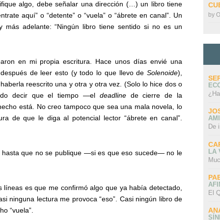
nifique algo, debe señalar una dirección (…) un libro tiene
CU
by
O
ntrate aquí” o “detente” o “vuela” o “ábrete en canal”. Un
 y más adelante: “Ningún libro tiene sentido si no es un
aron en mi propia escritura. Hace unos días envié una
después de leer esto (y todo lo que llevo de
Solenoide
),
SE
aberla reescrito una y otra y otra vez. (Solo lo hice dos o
EC
¿Ha
uedo decir que el tiempo —el
deadline
de cierre de la
hecho está. No creo tampoco que sea una mala novela, lo
JO
 de que le diga al potencial lector “ábrete en canal”.
AMI
De 
CA
LA
e hasta que no se publique —si es que eso sucede— no le
Muc
PA
AFI
 líneas es que me confirmó algo que ya había detectado,
El Q
i ninguna lectura me provoca “eso”. Casi ningún libro de
AN
ho “vuela”.
SÍ