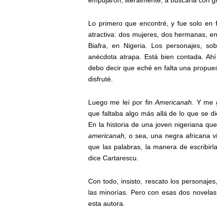
empujaron, literalmente, a buscarla con g
Lo primero que encontré, y fue solo en 
atractiva: dos mujeres, dos hermanas, en
Biafra, en Nigeria. Los personajes, so
anécdota atrapa. Está bien contada. Ahí
debo decir que eché en falta una propuest
disfruté.
Luego me leí por fin
Americanah.
Y me 
que faltaba algo más allá de lo que se d
En la historia de una joven nigeriana qu
americanah,
o sea, una negra africana v
que las palabras, la manera de escribirl
dice Cartarescu.
Con todo, insisto, rescato los personaje
las minorías. Pero con esas dos novela
esta autora.