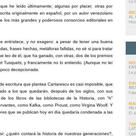
La 
ue he leído últimamente; algunas por placer, otras por
RI
scrita originalmente en español, por un autor venezolano
AL
e los más grandes y poderosos consorcios editoriales en
Hist
 entristece, y no exagero: a pesar de tener una buena
das, frases hechas, metáforas fallidas, no sé si para tratar
que leo de él, que ha ganado, con otras, dos de los premios
y el Tusquets, y francamente no lo entiendo. (Aunque no leí
RO
EN
 poco decepcionada.
La 
DA
de escritura que plantea Cartarescu es casi imposible, que
ME
vado a los que quedarán, después de los siglos, con sus
Fáb
e los libros de las bibliotecas de la Historia, con “h”
MA
antes, como Kafka, como Proust, como Virgina Woolf. Y
HI
ores que se publican hoy en día quedaría condenada a las
El á
TA
LAT
sí: ¿quién contará la historia de nuestras generaciones?,
Cum