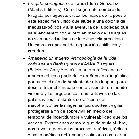
Fragata portuguesa
de Laura Elena González
(Mantis Editores). Con el sugerente nombre de
Fragata portuguesa, cruza los mares de la poesía
este espécimen único que alude a una colonia de
medusas-pólipos y a la aventura de la soledad que
va al encuentro con el otro en medio de las aguas
no siempre cristalinas de la existencia procelosa.
Un caso excepcional de depuración estilística y
creadora.
Amaneció un muerto. Antropología de la vida
cotidiana en Badiraguato
de Adèle Blazquez
(Ediciones Cal y Arena). La autora reflexiona de
manera crítica a partir del extrañamiento lingüístico
por su condición de hablante de otra lengua, para
desmantelar el lenguaje como visión de un mundo
violento y las argucias con que, a través de las
palabras, los habitantes de la “cuna del
narcotráfico” se las ingenian para sortear, vigilar,
protegerse a fin de sobrevivir en medio del
temporal de incertidumbre y vulnerabilidad que los
acecha. Expresiones como la que da título al libro,
nos llevan a pensar los procesos retóricos, lúdicos
y hasta poéticos del lenguaje cotidiano como arma