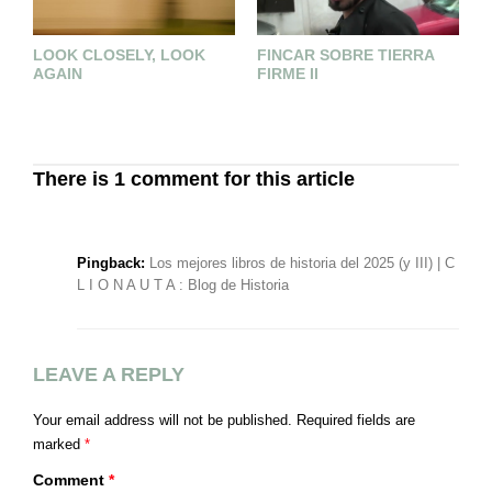
LOOK CLOSELY, LOOK
FINCAR SOBRE TIERRA
E
AGAIN
FIRME II
P
H
N
There is 1 comment for this article
Pingback:
Los mejores libros de historia del 2025 (y III) | C
L I O N A U T A : Blog de Historia
LEAVE A REPLY
Your email address will not be published.
Required fields are
marked
*
Comment
*