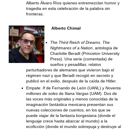
Alberto Álvaro Ríos quienes entremezclan humor y
tragedia en esta celebración de la palabra sin
fronteras.
Alberto Chimal
The Third Reich of Dreams. The
Nightmares of a Nation
, antología de
Charlotte Beradt (Princeton University
Press). Una serie (comentada) de
sueños y pesadillas: relatos
perturbadores de alemanes que vivieron bajo el
régimen nazi y que Beradt recogió en secreto y
publicó en el exilio, después de la caída de Hitler.
Empate:
If
de Fernando de León (UANL) y
Noventa
millones de soles
de Iliana Vargas (UAM). Dos de
las voces más originales y menos conocidas de la
imaginación fantástica mexicana presentan sus
nuevas colecciones de cuentos, en los que se
puede viajar de la fantasía borgesiana (donde el
lenguaje crece hasta abarcar al mundo) a la
ecoficción (donde el mundo sobrepuja y destruye al