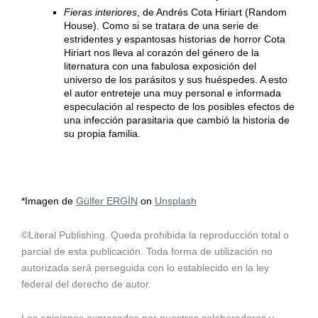
Fieras interiores
, de Andrés Cota Hiriart (Random
House). Como si se tratara de una serie de
estridentes y espantosas historias de horror Cota
Hiriart nos lleva al corazón del género de la
liternatura con una fabulosa exposición del
universo de los parásitos y sus huéspedes. A esto
el autor entreteje una muy personal e informada
especulación al respecto de los posibles efectos de
una infección parasitaria que cambió la historia de
su propia familia.
*Imagen de
Gülfer ERGİN
on
Unsplash
©Literal Publishing. Queda prohibida la reproducción total o
parcial de esta publicación. Toda forma de utilización no
autorizada será perseguida con lo establecido en la ley
federal del derecho de autor.
Las opiniones expresadas por nuestros colaboradores y