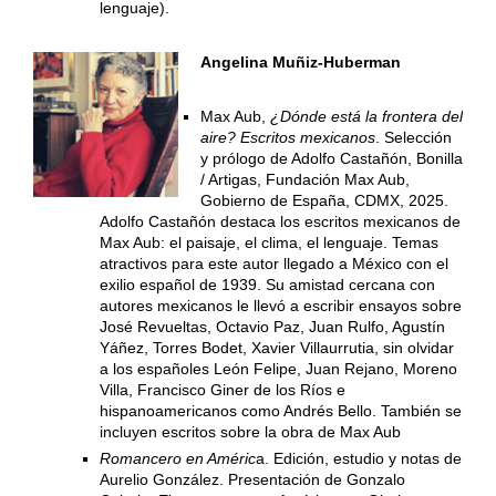
lenguaje).
Angelina Muñiz-Huberman
Max Aub,
¿Dónde está la frontera del
aire? Escritos mexicanos
. Selección
y prólogo de Adolfo Castañón, Bonilla
/ Artigas, Fundación Max Aub,
Gobierno de España, CDMX, 2025.
Adolfo Castañón destaca los escritos mexicanos de
Max Aub: el paisaje, el clima, el lenguaje. Temas
atractivos para este autor llegado a México con el
exilio español de 1939. Su amistad cercana con
autores mexicanos le llevó a escribir ensayos sobre
José Revueltas, Octavio Paz, Juan Rulfo, Agustín
Yáñez, Torres Bodet, Xavier Villaurrutia, sin olvidar
a los españoles León Felipe, Juan Rejano, Moreno
Villa, Francisco Giner de los Ríos e
hispanoamericanos como Andrés Bello. También se
incluyen escritos sobre la obra de Max Aub
Romancero en Améric
a. Edición, estudio y notas de
Aurelio González. Presentación de Gonzalo