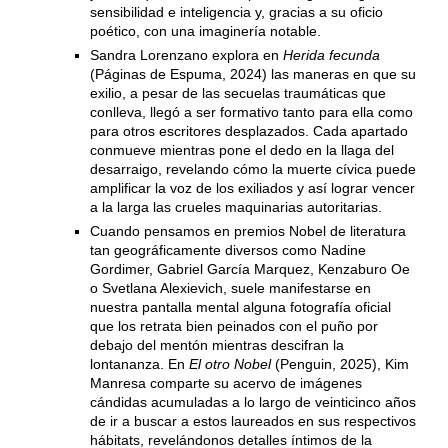
sensibilidad e inteligencia y, gracias a su oficio
poético, con una imaginería notable.
Sandra Lorenzano explora en
Herida fecunda
(Páginas de Espuma, 2024) las maneras en que su
exilio, a pesar de las secuelas traumáticas que
conlleva, llegó a ser formativo tanto para ella como
para otros escritores desplazados. Cada apartado
conmueve mientras pone el dedo en la llaga del
desarraigo, revelando cómo la muerte cívica puede
amplificar la voz de los exiliados y así lograr vencer
a la larga las crueles maquinarias autoritarias.
Cuando pensamos en premios Nobel de literatura
tan geográficamente diversos como Nadine
Gordimer, Gabriel García Marquez, Kenzaburo Oe
o Svetlana Alexievich, suele manifestarse en
nuestra pantalla mental alguna fotografía oficial
que los retrata bien peinados con el puño por
debajo del mentón mientras descifran la
lontananza. En
El otro Nobel
(Penguin, 2025), Kim
Manresa comparte su acervo de imágenes
cándidas acumuladas a lo largo de veinticinco años
de ir a buscar a estos laureados en sus respectivos
hábitats, revelándonos detalles íntimos de la