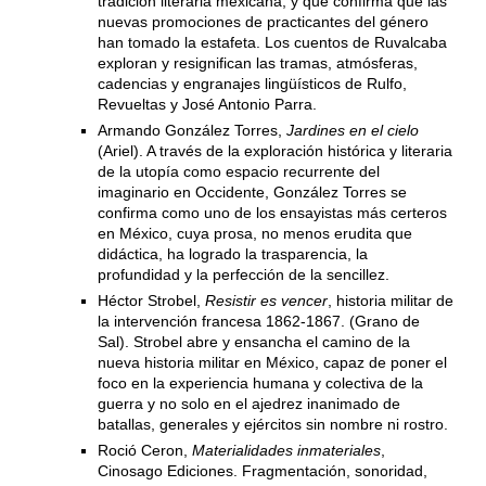
tradición literaria mexicana, y que confirma que las
nuevas promociones de practicantes del género
han tomado la estafeta. Los cuentos de Ruvalcaba
exploran y resignifican las tramas, atmósferas,
cadencias y engranajes lingüísticos de Rulfo,
Revueltas y José Antonio Parra.
Armando González Torres,
Jardines en el cielo
(Ariel). A través de la exploración histórica y literaria
de la utopía como espacio recurrente del
imaginario en Occidente, González Torres se
confirma como uno de los ensayistas más certeros
en México, cuya prosa, no menos erudita que
didáctica, ha logrado la trasparencia, la
profundidad y la perfección de la sencillez.
Héctor Strobel,
Resistir es vencer
, historia militar de
la intervención francesa 1862-1867. (Grano de
Sal). Strobel abre y ensancha el camino de la
nueva historia militar en México, capaz de poner el
foco en la experiencia humana y colectiva de la
guerra y no solo en el ajedrez inanimado de
batallas, generales y ejércitos sin nombre ni rostro.
Roció Ceron,
Materialidades inmateriales
,
Cinosago Ediciones. Fragmentación, sonoridad,