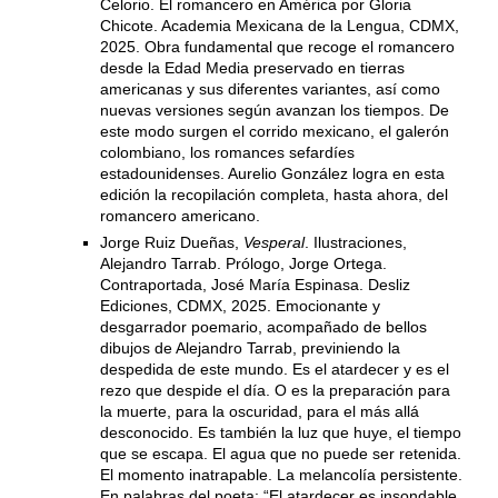
Celorio. El romancero en América por Gloria
Chicote. Academia Mexicana de la Lengua, CDMX,
2025. Obra fundamental que recoge el romancero
desde la Edad Media preservado en tierras
americanas y sus diferentes variantes, así como
nuevas versiones según avanzan los tiempos. De
este modo surgen el corrido mexicano, el galerón
colombiano, los romances sefardíes
estadounidenses. Aurelio González logra en esta
edición la recopilación completa, hasta ahora, del
romancero americano.
Jorge Ruiz Dueñas,
Vesperal
. Ilustraciones,
Alejandro Tarrab. Prólogo, Jorge Ortega.
Contraportada, José María Espinasa. Desliz
Ediciones, CDMX, 2025. Emocionante y
desgarrador poemario, acompañado de bellos
dibujos de Alejandro Tarrab, previniendo la
despedida de este mundo. Es el atardecer y es el
rezo que despide el día. O es la preparación para
la muerte, para la oscuridad, para el más allá
desconocido. Es también la luz que huye, el tiempo
que se escapa. El agua que no puede ser retenida.
El momento inatrapable. La melancolía persistente.
En palabras del poeta: “El atardecer es insondable