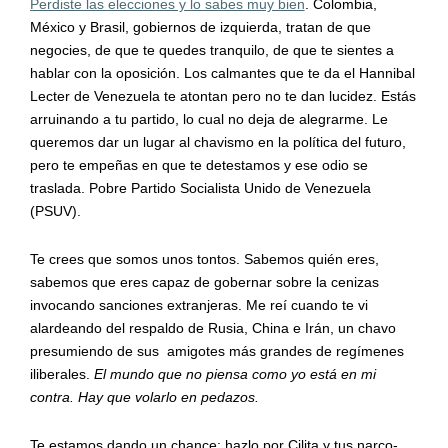
Perdiste las elecciones y lo sabes muy bien
. Colombia,
México y Brasil, gobiernos de izquierda, tratan de que
negocies, de que te quedes tranquilo, de que te sientes a
hablar con la oposición. Los calmantes que te da el Hannibal
Lecter de Venezuela te atontan pero no te dan lucidez. Estás
arruinando a tu partido, lo cual no deja de alegrarme. Le
queremos dar un lugar al chavismo en la política del futuro,
pero te empeñas en que te detestamos y ese odio se
traslada. Pobre Partido Socialista Unido de Venezuela
(PSUV).
Te crees que somos unos tontos. Sabemos quién eres,
sabemos que eres capaz de gobernar sobre la cenizas
invocando sanciones extranjeras. Me reí cuando te vi
alardeando del respaldo de Rusia, China e Irán, un chavo
presumiendo de sus amigotes más grandes de regímenes
iliberales.
El mundo que no piensa como yo está en mi
contra. Hay que volarlo en pedazos.
Te estamos dando un chance: hazlo por Cilita y tus narco-