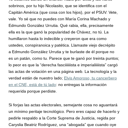
sobrinos, por tu hijo Nicolasito, que se identifica con el
Capitán América (que cosa con los hijos), por el PSUV. Vete,
vale. Yo sé que no puedes con María Corina Machado y
Edmundo González Urrutia. Qué rabia, ella, precisamente
ella es la que ganó la popularidad de Chávez, no tú. La
humillaron hasta lo indecible y creyeron que era como
ustedes, conspiranoica y patética. Llamaste viejo decrépito
a Edmundo González Urrutia y te burlaste de él porque no
es un patán, como tu. Parece que te ganó por treinta puntos;
lo peor es que la “derecha fasciiiiiiista e imperialiiiiista” cargó
las actas de votación en una página web. La tecnología y la
verdad están de nuestro lado;
Elvis Amoroso, tu cancerbero
en el CNE, está de tú lado
: no entregas la información
requerida porque perdiste.
Si forjas las actas electorales, semejante cosa no aguantará
un mínimo peritaje tecnológico. Pero eres capaz de hacerlo y
pedirle respaldo a la Corte Suprema de Justicia, regida por
Caryslia Beatriz Rodríguez, una “abogada” que cuando oye