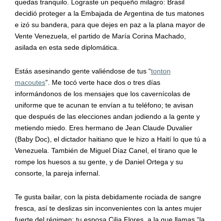
quedas tranquilo. Lograste un pequeño milagro: Brasil
decidió proteger a la Embajada de Argentina de tus matones
e izó su bandera, para que dejes en paz a la plana mayor de
Vente Venezuela, el partido de María Corina Machado,
asilada en esta sede diplomática.
Estás asesinando gente valiéndose de tus “
tonton
macoutes
”. Me tocó verte hace dos o tres días
informándonos de los mensajes que los cavernícolas de
uniforme que te acunan te envían a tu teléfono; te avisan
que después de las elecciones andan jodiendo a la gente y
metiendo miedo. Eres hermano de Jean Claude Duvalier
(Baby Doc), el dictador haitiano que le hizo a Haití lo que tú a
Venezuela. También de Miguel Díaz Canel, el tirano que le
rompe los huesos a su gente, y de Daniel Ortega y su
consorte, la pareja infernal.
Te gusta bailar, con la pista debidamente rociada de sangre
fresca, así te deslizas sin inconvenientes con la antes mujer
fuerte del régimen: tu esposa Cilia Flores, a la que llamas “la