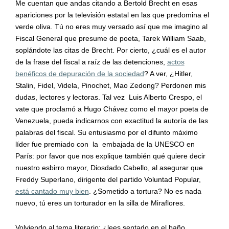
Me cuentan que andas citando a Bertold Brecht en esas
apariciones por la televisión estatal en las que predomina el
verde oliva. Tú no eres muy versado así que me imagino al
Fiscal General que presume de poeta, Tarek William Saab,
soplándote las citas de Brecht. Por cierto, ¿cuál es el autor
de la frase del fiscal a raíz de las detenciones,
actos
benéficos de depuración de la sociedad
? A ver, ¿Hitler,
Stalin, Fidel, Videla, Pinochet, Mao Zedong? Perdonen mis
dudas, lectores y lectoras. Tal vez Luis Alberto Crespo, el
vate que proclamó a Hugo Chávez como el mayor poeta de
Venezuela, pueda indicarnos con exactitud la autoría de las
palabras del fiscal. Su entusiasmo por el difunto máximo
líder fue premiado con la embajada de la UNESCO en
París: por favor que nos explique también qué quiere decir
nuestro esbirro mayor, Diosdado Cabello, al asegurar que
Freddy Superlano, dirigente del partido Voluntad Popular,
está cantado muy bien
. ¿Sometido a tortura? No es nada
nuevo, tú eres un torturador en la silla de Miraflores.
Volviendo al tema literario: ¿lees sentado en el baño