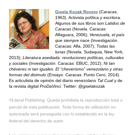
Gisela Kozak Rovero
(Caracas,
1963). Activista política y escritora.
Algunos de sus libros son
Latidos de
Caracas
(Novela. Caracas:
Alfaguara, 2006);
Venezuela, el país
que siempre nace
(Investigación.
Caracas: Alfa, 2007);
Todas las
lunas
(Novela. Sudaquia, New York,
2013);
Literatura asediada: revoluciones políticas, culturales
y sociales
(Investigación. Caracas: EBUC, 2012);
Ni tan
chéveres ni tan iguales. El “cheverismo” venezolano y otras
formas del disimulo
(Ensayo. Caracas: Punto Cero, 2014).
Es articulista de opinión del diario venezolano
Tal Cual
y de
la revista digital
ProDaVinci.
Twitter: @giselakozak
©Literal Publishing. Queda prohibida la reproducción total o
parcial de esta publicación. Toda forma de utilización no
autorizada será perseguida con lo establecido en la ley
federal del derecho de autor.