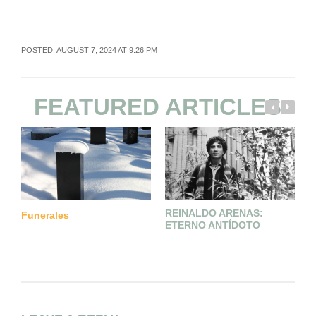
POSTED: AUGUST 7, 2024 AT 9:26 PM
FEATURED ARTICLES
REINALDO ARENAS:
E
Funerales
ETERNO ANTÍDOTO
C