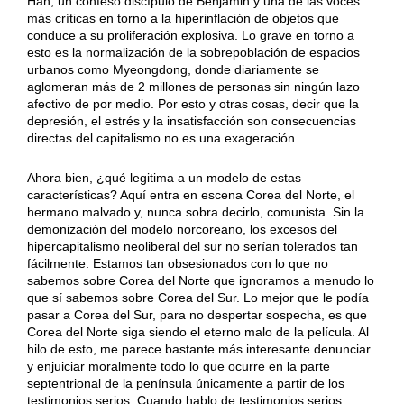
Han, un confeso discípulo de Benjamin y una de las voces
más críticas en torno a la hiperinflación de objetos que
conduce a su proliferación explosiva. Lo grave en torno a
esto es la normalización de la sobrepoblación de espacios
urbanos como Myeongdong, donde diariamente se
aglomeran más de 2 millones de personas sin ningún lazo
afectivo de por medio. Por esto y otras cosas, decir que la
depresión, el estrés y la insatisfacción son consecuencias
directas del capitalismo no es una exageración.
Ahora bien, ¿qué legitima a un modelo de estas
características? Aquí entra en escena Corea del Norte, el
hermano malvado y, nunca sobra decirlo, comunista. Sin la
demonización del modelo norcoreano, los excesos del
hipercapitalismo neoliberal del sur no serían tolerados tan
fácilmente. Estamos tan obsesionados con lo que no
sabemos sobre Corea del Norte que ignoramos a menudo lo
que sí sabemos sobre Corea del Sur. Lo mejor que le podía
pasar a Corea del Sur, para no despertar sospecha, es que
Corea del Norte siga siendo el eterno malo de la película. Al
hilo de esto, me parece bastante más interesante denunciar
y enjuiciar moralmente todo lo que ocurre en la parte
septentrional de la península únicamente a partir de los
testimonios serios. Cuando hablo de testimonios serios