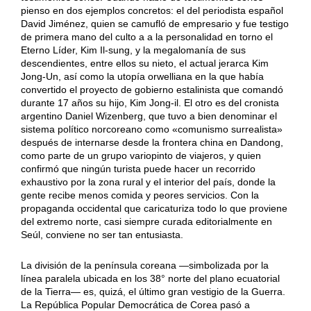
pienso en dos ejemplos concretos: el del periodista español
David Jiménez, quien se camufló de empresario y fue testigo
de primera mano del culto a a la personalidad en torno el
Eterno Líder, Kim Il-sung, y la megalomanía de sus
descendientes, entre ellos su nieto, el actual jerarca Kim
Jong-Un, así como la utopía orwelliana en la que había
convertido el proyecto de gobierno estalinista que comandó
durante 17 años su hijo, Kim Jong-il. El otro es del cronista
argentino Daniel Wizenberg, que tuvo a bien denominar el
sistema político norcoreano como «comunismo surrealista»
después de internarse desde la frontera china en Dandong,
como parte de un grupo variopinto de viajeros, y quien
confirmó que ningún turista puede hacer un recorrido
exhaustivo por la zona rural y el interior del país, donde la
gente recibe menos comida y peores servicios. Con la
propaganda occidental que caricaturiza todo lo que proviene
del extremo norte, casi siempre curada editorialmente en
Seúl, conviene no ser tan entusiasta.
La división de la península coreana —simbolizada por la
línea paralela ubicada en los 38° norte del plano ecuatorial
de la Tierra— es, quizá, el último gran vestigio de la Guerra.
La República Popular Democrática de Corea pasó a