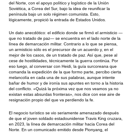
del Norte, con el apoyo político y logístico de la Unión
Soviética, a Corea del Sur, bajo la idea de reunificar la
península bajo un solo régimen comunista. Esto,
lógicamente, propició la entrada de Estados Unidos.
Un dato anecdótico: el edificio donde se firmó el armisticio —
que no tratado de paz— se encuentra en el lado norte de la
línea de demarcación militar. Contrario a lo que se piensa,
un armisticio sólo es el precursor de un acuerdo y, en el
mejor de los casos, de un tratado de paz. Así que, pese al
cese de hostilidades, técnicamente la guerra continúa. Por
eso luego, al conversar con Heidi, la guía surcoreana que
comanda la expedición de la que formo parte, percibo cierta
melancolía en cada una de sus palabras, aunque intente
bañar de humor y de ironía sus apuntes en torno a la historia
del conflicto. «Quizá la próxima vez que nos veamos ya no
existan estas absurdas fronteras», nos dice con ese aire de
resignación propio del que va perdiendo la fe.
El negocio turístico se vio seriamente amenazado después
de que el joven soldado estadounidense Travis King cruzara,
en 2023, la línea de demarcación militar hacia Corea del
Norte. En un comunicado emitido desde Pionyang, el