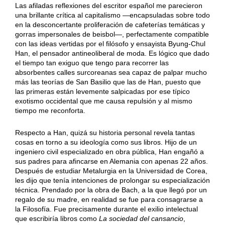
Las afiladas reflexiones del escritor español me parecieron
una brillante crítica al capitalismo —encapsuladas sobre todo
en la desconcertante proliferación de cafeterías temáticas y
gorras impersonales de beisbol—, perfectamente compatible
con las ideas vertidas por el filósofo y ensayista Byung-Chul
Han, el pensador antineoliberal de moda. Es lógico que dado
el tiempo tan exiguo que tengo para recorrer las
absorbentes calles surcoreanas sea capaz de palpar mucho
más las teorías de San Basilio que las de Han, puesto que
las primeras están levemente salpicadas por ese típico
exotismo occidental que me causa repulsión y al mismo
tiempo me reconforta.
Respecto a Han, quizá su historia personal revela tantas
cosas en torno a su ideología como sus libros. Hijo de un
ingeniero civil especializado en obra pública, Han engañó a
sus padres para afincarse en Alemania con apenas 22 años.
Después de estudiar Metalurgia en la Universidad de Corea,
les dijo que tenía intenciones de prolongar su especialización
técnica. Prendado por la obra de Bach, a la que llegó por un
regalo de su madre, en realidad se fue para consagrarse a
la Filosofía. Fue precisamente durante el exilio intelectual
que escribiría libros como
La sociedad del cansancio
,