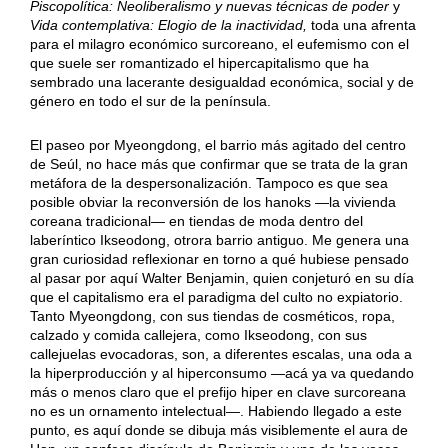
Piscopolítica: Neoliberalismo y nuevas técnicas de poder
y
Vida contemplativa: Elogio de la inactividad,
toda una afrenta
para el milagro económico surcoreano, el eufemismo con el
que suele ser romantizado el hipercapitalismo que ha
sembrado una lacerante desigualdad económica, social y de
género en todo el sur de la península.
El paseo por Myeongdong, el barrio más agitado del centro
de Seúl, no hace más que confirmar que se trata de la gran
metáfora de la despersonalización. Tampoco es que sea
posible obviar la reconversión de los hanoks —la vivienda
coreana tradicional— en tiendas de moda dentro del
laberíntico Ikseodong, otrora barrio antiguo. Me genera una
gran curiosidad reflexionar en torno a qué hubiese pensado
al pasar por aquí Walter Benjamin, quien conjeturó en su día
que el capitalismo era el paradigma del culto no expiatorio.
Tanto Myeongdong, con sus tiendas de cosméticos, ropa,
calzado y comida callejera, como Ikseodong, con sus
callejuelas evocadoras, son, a diferentes escalas, una oda a
la hiperproducción y al hiperconsumo —acá ya va quedando
más o menos claro que el prefijo hiper en clave surcoreana
no es un ornamento intelectual—. Habiendo llegado a este
punto, es aquí donde se dibuja más visiblemente el aura de