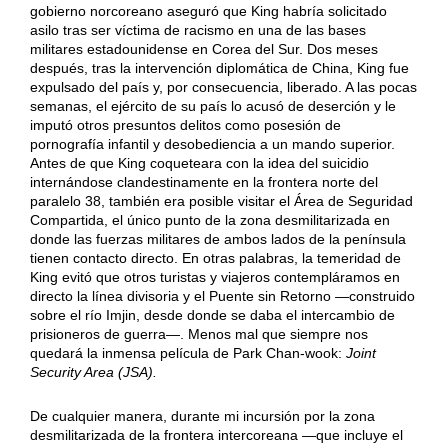
gobierno norcoreano aseguró que King habría solicitado
asilo tras ser víctima de racismo en una de las bases
militares estadounidense en Corea del Sur. Dos meses
después, tras la intervención diplomática de China, King fue
expulsado del país y, por consecuencia, liberado. A las pocas
semanas, el ejército de su país lo acusó de deserción y le
imputó otros presuntos delitos como posesión de
pornografía infantil y desobediencia a un mando superior.
Antes de que King coqueteara con la idea del suicidio
internándose clandestinamente en la frontera norte del
paralelo 38, también era posible visitar el Área de Seguridad
Compartida, el único punto de la zona desmilitarizada en
donde las fuerzas militares de ambos lados de la península
tienen contacto directo. En otras palabras, la temeridad de
King evitó que otros turistas y viajeros contempláramos en
directo la línea divisoria y el Puente sin Retorno —construido
sobre el río Imjin, desde donde se daba el intercambio de
prisioneros de guerra—. Menos mal que siempre nos
quedará la inmensa película de Park Chan-wook:
Joint
Security Area (JSA).
De cualquier manera, durante mi incursión por la zona
desmilitarizada de la frontera intercoreana —que incluye el