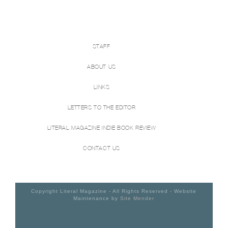
STAFF
ABOUT US
LINKS
LETTERS TO THE EDITOR
LITERAL MAGAZINE INDIE BOOK REVIEW
CONTACT US
Copyright Literal Magazine - All Rights Reserved - Website
Maintenance by
Site Mender