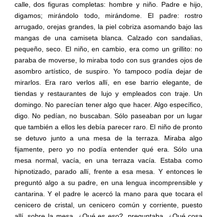
calle, dos figuras completas: hombre y niño. Padre e hijo,
digamos; mirándolo todo, mirándome. El padre: rostro
arrugado, orejas grandes, la piel cobriza asomando bajo las
mangas de una camiseta blanca. Calzado con sandalias,
pequeño, seco. El niño, en cambio, era como un grillito: no
paraba de moverse, lo miraba todo con sus grandes ojos de
asombro artístico, de suspiro. Yo tampoco podía dejar de
mirarlos. Era raro verlos allí, en ese barrio elegante, de
tiendas y restaurantes de lujo y empleados con traje. Un
domingo. No parecían tener algo que hacer. Algo específico,
digo. No pedían, no buscaban. Sólo paseaban por un lugar
que también a ellos les debía parecer raro. El niño de pronto
se detuvo junto a una mesa de la terraza. Miraba algo
fijamente, pero yo no podía entender qué era. Sólo una
mesa normal, vacía, en una terraza vacía. Estaba como
hipnotizado, parado allí, frente a esa mesa. Y entonces le
preguntó algo a su padre, en una lengua incomprensible y
cantarina. Y el padre le acercó la mano para que tocara el
cenicero de cristal, un cenicero común y corriente, puesto
allí, sobre la mesa. ¿Qué es eso?, preguntaba. ¿Qué cosa