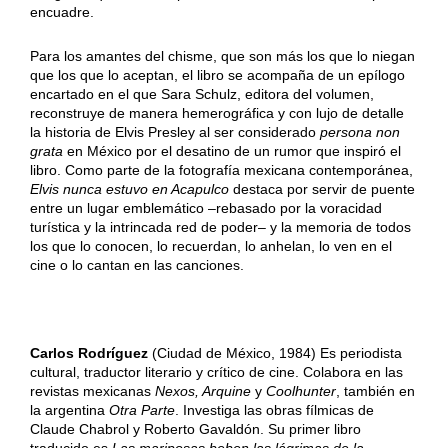
encuadre.
Para los amantes del chisme, que son más los que lo niegan
que los que lo aceptan, el libro se acompaña de un epílogo
encartado en el que Sara Schulz, editora del volumen,
reconstruye de manera hemerográfica y con lujo de detalle
la historia de Elvis Presley al ser considerado
persona non
grata
en México por el desatino de un rumor que inspiró el
libro. Como parte de la fotografía mexicana contemporánea,
Elvis nunca estuvo en Acapulco
destaca por servir de puente
entre un lugar emblemático –rebasado por la voracidad
turística y la intrincada red de poder– y la memoria de todos
los que lo conocen, lo recuerdan, lo anhelan, lo ven en el
cine o lo cantan en las canciones.
Carlos Rodríguez
(Ciudad de México, 1984) Es periodista
cultural, traductor literario y crítico de cine. Colabora en las
revistas mexicanas
Nexos, Arquine
y
Coolhunter
, también en
la argentina
Otra Parte
. Investiga las obras fílmicas de
Claude Chabrol y Roberto Gavaldón. Su primer libro
traducido es
Las mariposas beben las lágrimas de la