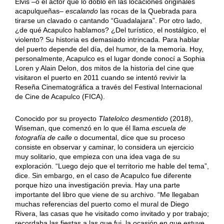
Elvis –o el actor que lo dobló en las locaciones originales
acapulqueñas–
escalando
las rocas de la Quebrada para
tirarse un clavado o cantando “Guadalajara”. Por otro lado,
¿de qué Acapulco hablamos? ¿Del turístico, el nostálgico, el
violento? Su historia es demasiado intrincada. Para hablar
del puerto depende del día, del humor, de la memoria. Hoy,
personalmente, Acapulco es el lugar donde conocí a Sophia
Loren y Alain Delon, dos mitos de la historia del cine que
visitaron el puerto en 2011 cuando se intentó revivir la
Reseña Cinematográfica a través del Festival Internacional
de Cine de Acapulco (FICA).
Conocido por su proyecto
Tlatelolco desmentido
(2018),
Wiseman, que comenzó en lo que él llama
escuela de
fotografía de calle
o documental, dice que su proceso
consiste en observar y caminar, lo considera un ejercicio
muy solitario, que empieza con una idea vaga de su
exploración. “Luego dejo que el territorio me hable del tema”,
dice. Sin embargo, en el caso de Acapulco fue diferente
porque hizo una investigación previa. Hay una parte
importante del libro que viene de su archivo. “Me llegaban
muchas referencias del puerto como el mural de Diego
Rivera, las casas que he visitado como invitado y por trabajo;
recordaba las fiestas a las que fui, la ocasión en que estuve