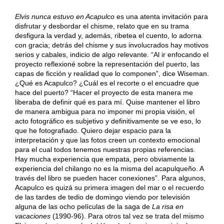
Elvis nunca estuvo en Acapulco
es una atenta invitación para
disfrutar y desbordar el chisme, relato que en su trama
desfigura la verdad y, además, ribetea el cuento, lo adorna
con gracia; detrás del chisme y sus involucrados hay motivos
serios y cabales, indicio de algo relevante. “Al ir enfocando el
proyecto reflexioné sobre la representación del puerto, las
capas de ficción y realidad que lo componen”, dice Wiseman.
¿Qué es Acapulco? ¿Cuál es el recorte o el encuadre que
hace del puerto? “Hacer el proyecto de esta manera me
liberaba de definir qué es para mí. Quise mantener el libro
de manera ambigua para no imponer mi propia visión, el
acto fotográfico es subjetivo y definitivamente se ve eso, lo
que he fotografiado. Quiero dejar espacio para la
interpretación y que las fotos creen un contexto emocional
para el cual todos tenemos nuestras propias referencias.
Hay mucha experiencia que empata, pero obviamente la
experiencia del chilango no es la misma del acapulqueño. A
través del libro se pueden hacer conexiones”. Para algunos,
Acapulco es quizá su primera imagen del mar o el recuerdo
de las tardes de tedio de domingo viendo por televisión
alguna de las ocho películas de la saga de
La risa en
vacaciones
(1990-96). Para otros tal vez se trata del mismo