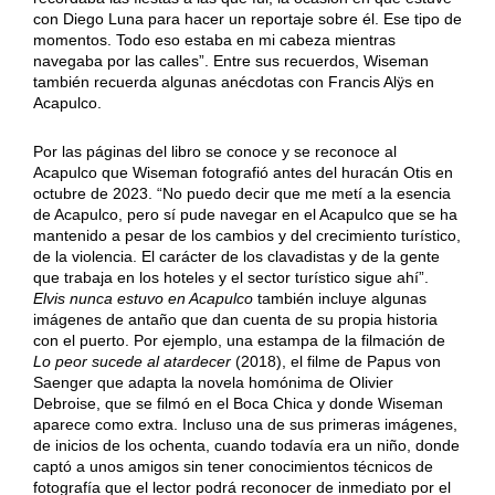
con Diego Luna para hacer un reportaje sobre él. Ese tipo de
momentos. Todo eso estaba en mi cabeza mientras
navegaba por las calles”. Entre sus recuerdos, Wiseman
también recuerda algunas anécdotas con Francis Alÿs en
Acapulco.
Por las páginas del libro se conoce y se reconoce al
Acapulco que Wiseman fotografió antes del huracán Otis en
octubre de 2023. “No puedo decir que me metí a la esencia
de Acapulco, pero sí pude navegar en el Acapulco que se ha
mantenido a pesar de los cambios y del crecimiento turístico,
de la violencia. El carácter de los clavadistas y de la gente
que trabaja en los hoteles y el sector turístico sigue ahí”.
Elvis nunca estuvo en Acapulco
también incluye algunas
imágenes de antaño que dan cuenta de su propia historia
con el puerto. Por ejemplo, una estampa de la filmación de
Lo peor sucede al atardecer
(2018), el filme de Papus von
Saenger que adapta la novela homónima de Olivier
Debroise, que se filmó en el Boca Chica y donde Wiseman
aparece como extra. Incluso una de sus primeras imágenes,
de inicios de los ochenta, cuando todavía era un niño, donde
captó a unos amigos sin tener conocimientos técnicos de
fotografía que el lector podrá reconocer de inmediato por el