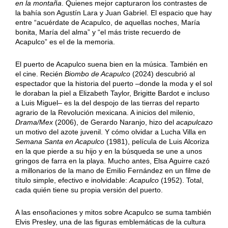
en la montaña
. Quienes mejor capturaron los contrastes de
la bahía son Agustín Lara y Juan Gabriel. El espacio que hay
entre “acuérdate de Acapulco, de aquellas noches, María
bonita, María del alma” y “el más triste recuerdo de
Acapulco” es el de la memoria.
El puerto de Acapulco suena bien en la música. También en
el cine. Recién
Biombo de Acapulco
(2024) descubrió al
espectador que la historia del puerto –donde la moda y el sol
le doraban la piel a Elizabeth Taylor, Brigitte Bardot e incluso
a Luis Miguel– es la del despojo de las tierras del reparto
agrario de la Revolución mexicana. A inicios del milenio,
Drama/Mex
(2006), de Gerardo Naranjo, hizo del
acapulcazo
un motivo del azote juvenil. Y cómo olvidar a Lucha Villa en
Semana Santa en Acapulco
(1981), película de Luis Alcoriza
en la que pierde a su hijo y en la búsqueda se une a unos
gringos de farra en la playa. Mucho antes, Elsa Aguirre cazó
a millonarios de la mano de Emilio Fernández en un filme de
título simple, efectivo e inolvidable:
Acapulco
(1952). Total,
cada quién tiene su propia versión del puerto.
A las ensoñaciones y mitos sobre Acapulco se suma también
Elvis Presley, una de las figuras emblemáticas de la cultura