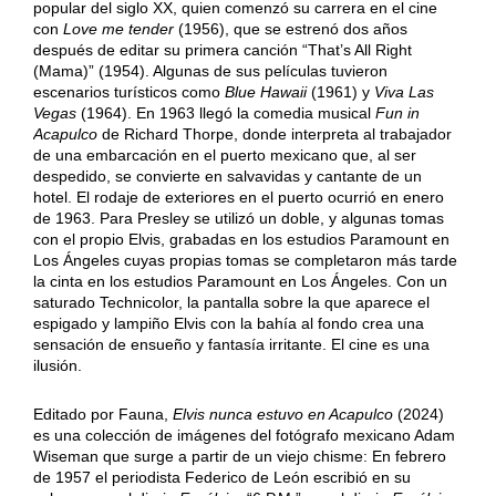
popular del siglo XX, quien comenzó su carrera en el cine
con
Love me tender
(1956), que se estrenó dos años
después de editar su primera canción “That’s All Right
(Mama)” (1954). Algunas de sus películas tuvieron
escenarios turísticos como
Blue Hawaii
(1961) y
Viva Las
Vegas
(1964). En 1963 llegó la comedia musical
Fun in
Acapulco
de Richard Thorpe, donde interpreta al trabajador
de una embarcación en el puerto mexicano que, al ser
despedido, se convierte en salvavidas y cantante de un
hotel. El rodaje de exteriores en el puerto ocurrió en enero
de 1963. Para Presley se utilizó un doble, y algunas tomas
con el propio Elvis, grabadas en los estudios Paramount en
Los Ángeles cuyas propias tomas se completaron más tarde
la cinta en los estudios Paramount en Los Ángeles. Con un
saturado Technicolor, la pantalla sobre la que aparece el
espigado y lampiño Elvis con la bahía al fondo crea una
sensación de ensueño y fantasía irritante. El cine es una
ilusión.
Editado por Fauna,
Elvis nunca estuvo en Acapulco
(2024)
es una colección de imágenes del fotógrafo mexicano Adam
Wiseman que surge a partir de un viejo chisme: En febrero
de 1957 el periodista Federico de León escribió en su