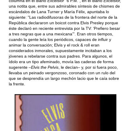
columna en el diario
Excélsior
“6 P.M.”, en el diario
Excélsior,
una notita que, entre sus admirables síntesis de chismes de
escándalos de Lana Turner y María Félix, apuntaba lo
siguiente: “Las radiodifusoras de la frontera del norte de la
República declararon un boicot contra Elvis Presley porque
éste declaró en reciente entrevista por la TV: ‘Prefiero besar
a tres negras que a una mexicana’”. Eran otros tiempos,
cuando la gente leía los periódicos, capaces de influir y
animar la conversación; Elvis y el rock & roll eran
considerados inmorales, supuestamente incitaban a los
jóvenes a rebelarse contra sus padres. Para algunos, el
ídolo era un tipo afeminado, movía las caderas de forma
sugerente –
Elvis the Pelvis
, le decían– y, por si fuera poco,
llevaba un peinado vergonzoso, coronado con un rulo del
que se desprendía un largo mechón lacio que le caía sobre
la frente.