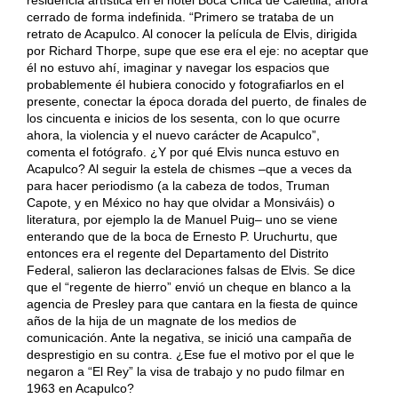
cerrado de forma indefinida. “Primero se trataba de un
retrato de Acapulco. Al conocer la película de Elvis, dirigida
por Richard Thorpe, supe que ese era el eje: no aceptar que
él no estuvo ahí, imaginar y navegar los espacios que
probablemente él hubiera conocido y fotografiarlos en el
presente, conectar la época dorada del puerto, de finales de
los cincuenta e inicios de los sesenta, con lo que ocurre
ahora, la violencia y el nuevo carácter de Acapulco”,
comenta el fotógrafo. ¿Y por qué Elvis nunca estuvo en
Acapulco? Al seguir la estela de chismes –que a veces da
para hacer periodismo (a la cabeza de todos, Truman
Capote, y en México no hay que olvidar a Monsiváis) o
literatura, por ejemplo la de Manuel Puig– uno se viene
enterando que de la boca de Ernesto P. Uruchurtu, que
entonces era el regente del Departamento del Distrito
Federal, salieron las declaraciones falsas de Elvis. Se dice
que el “regente de hierro” envió un cheque en blanco a la
agencia de Presley para que cantara en la fiesta de quince
años de la hija de un magnate de los medios de
comunicación. Ante la negativa, se inició una campaña de
desprestigio en su contra. ¿Ese fue el motivo por el que le
negaron a “El Rey” la visa de trabajo y no pudo filmar en
1963 en Acapulco?