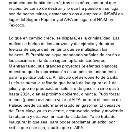
producto por habitante será, tras seis años, menor al que
recibió. Se cansó de destruir y lo que ha puesto en su lugar
son de hecho ruinas, destacando dos ejemplos: el INSABI en
lugar del Seguro Popular y el AIFA en lugar del NAIM en
Texcoco.
Lo que en cambio crece, se dispara, es la criminalidad. Las
mafias se burlan de los abrazos, y del ejército y de otras
fuerzas de seguridad, en tanto que se multiplican los
balazos. El Presidente sigue mandando señales de cariño a
los asesinos en tanto se siguen apilando cadáveres.
Mientras tanto, sus grandes proyectos (elefantes blancos)
muestran que la improvisación es un pésimo fundamento
para la política pública. Al ridículo del aeropuerto de Santa
Lucía se suma la refinería que habrá de inaugurar el 1 de
julio, y que no producirá un solo litro de gasolina sino quizá
hasta 2024, o en el próximo gobierno, o nunca. Pudo forzar
a unos (pocos) aviones a volar al AIFA, pero ni el mesías de
Palacio puede transformar el crudo en gasolina. El desastre
del Tren Maya ya es evidente, destruyendo selva y moviendo
la ruta una y otra vez, brincando ciudades. Ya se trata de
inaugurar lo que sea, para poder proclamar un éxito, por
risible que este sea, igualito que el AIFA.