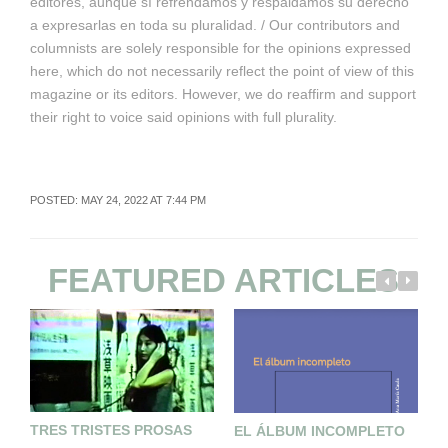
editores, aunque sí refrendamos y respaldamos su derecho
a expresarlas en toda su pluralidad. / Our contributors and
columnists are solely responsible for the opinions expressed
here, which do not necessarily reflect the point of view of this
magazine or its editors. However, we do reaffirm and support
their right to voice said opinions with full plurality.
POSTED: MAY 24, 2022 AT 7:44 PM
FEATURED ARTICLES
TRES TRISTES PROSAS
EL ÁLBUM INCOMPLETO
L