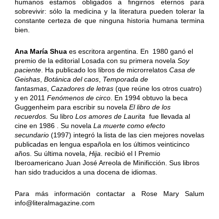
humanos estamos obligados a fingirnos eternos para
sobrevivir: sólo la medicina y la literatura pueden tolerar la
constante certeza de que ninguna historia humana termina
bien.
Ana María Shua
es escritora argentina. En 1980 ganó el
premio de la editorial Losada con su primera novela
Soy
paciente
. Ha publicado los libros de microrrelatos
Casa de
Geishas
,
Botánica del caos
,
Temporada de
fantasmas
,
Cazadores de letras
(que reúne los otros cuatro)
y en 2011
Fenómenos de circo
. En 1994 obtuvo la beca
Guggenheim para escribir su novela
El libro de los
recuerdos.
Su libro
Los amores de Laurita
fue llevada al
cine en 1986 . Su novela
La muerte como efecto
secundario
(1997) integró la lista de las cien mejores novelas
publicadas en lengua española en los últimos veinticinco
años. Su última novela,
Hija
. recibió el I Premio
Iberoamericano Juan José Arreola de Minificción. Sus libros
han sido traducidos a una docena de idiomas.
Para más información contactar a Rose Mary Salum
info@literalmagazine.com