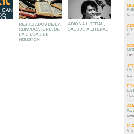
GI
FU
Ven
ADIÓS A LITERAL,
RESULTADOS DE LA
Partner
AD
SALUDO A LITERAL
CONVOCATORIA DE
LO
LA CIUDAD DE
A s
HOUSTON
SO
MO
Las
JE
UN
EL 
FR
LA
HOJ
AN
AL 
Lee
MI
VI