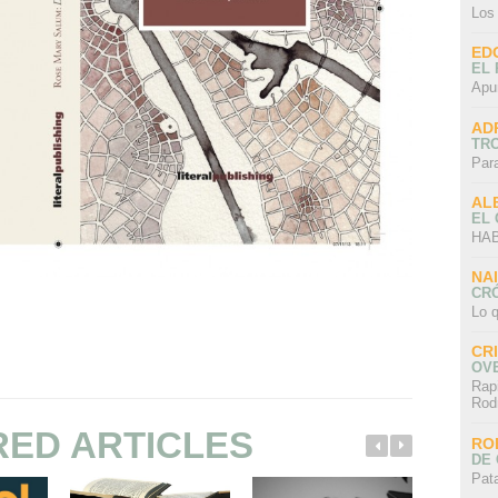
Los
ED
EL 
Apu
AD
TR
Par
AL
EL
HAB
NA
CRÓ
Lo q
CR
OV
Rap
Rod
RED ARTICLES
RO
DE 
Pat