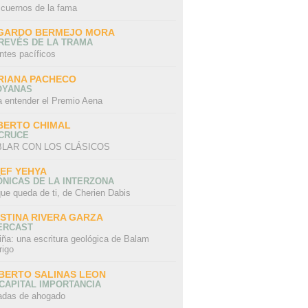
 cuernos de la fama
GARDO BERMEJO MORA
REVÉS DE LA TRAMA
ntes pacíficos
RIANA PACHECO
OYANAS
a entender el Premio Aena
BERTO CHIMAL
 CRUCE
LAR CON LOS CLÁSICOS
IEF YEHYA
NICAS DE LA INTERZONA
ue queda de ti, de Cherien Dabis
ISTINA RIVERA GARZA
ERCAST
iña: una escritura geológica de Balam
rigo
BERTO SALINAS LEON
CAPITAL IMPORTANCIA
adas de ahogado