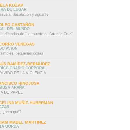
SELA KOZAK
ERA DE LUGAR
ezuela: desolación y aguante
E
schools
OLFO CASTAÑÓN
LITERAL
V
TALLER ONLINE DE
CAL DEL MUNDO
PUBLISHING EN EL
F
PRODUCCIÓN DE
eis décadas de “La muerte de Artemio Cruz”
AMERICAN
L
VIDEOS CON
LIBRARIANS
L
PATRICIA GRAS
CORRO VENEGAS
ASSOCIATION
DO AVIÓN
 simples, pequeñas cosas
SÚS RAMÍREZ-BERMÚDEZ
 DICCIONARIO CORPORAL
OLVIDO DE LA VIOLENCIA
ANCISCO HINOJOSA
 MUSA ARAÑA
A DE PAPEL
GELINA MUÑIZ-HUBERMAN
AZAR
r, ¿para qué?
RIAM MABEL MARTINEZ
STA GORDA