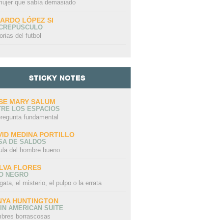
mujer que sabía demasiado
CARDO LÓPEZ SI
 CREPÚSCULO
orias del futbol
STICKY NOTES
SE MARY SALUM
TRE LOS ESPACIOS
pregunta fundamental
VID MEDINA PORTILLO
SA DE SALDOS
ula del hombre bueno
LVA FLORES
LO NEGRO
gata, el misterio, el pulpo o la errata
NYA HUNTINGTON
IN AMERICAN SUITE
bres borrascosas