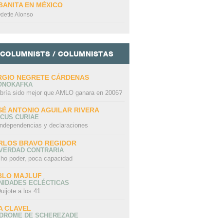
BANITA EN MÉXICO
dette Alonso
COLUMNISTS / COLUMNISTAS
RGIO NEGRETE CÁRDENAS
ONOKAFKA
bría sido mejor que AMLO ganara en 2006?
SÉ ANTONIO AGUILAR RIVERA
CUS CURIAE
independencias y declaraciones
RLOS BRAVO REGIDOR
 VERDAD CONTRARIA
ho poder, poca capacidad
BLO MAJLUF
NIDADES ECLÉCTICAS
uijote a los 41
A CLAVEL
NDROME DE SCHEREZADE