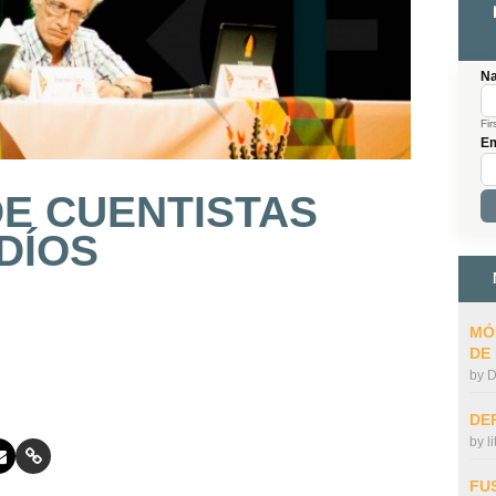
N
Fir
Em
E CUENTISTAS
DÍOS
MÓ
DE
by
D
DE
by
l
FU