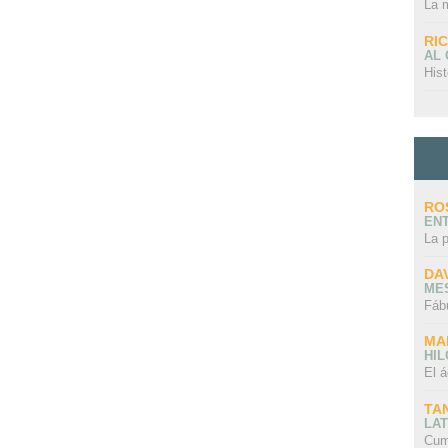
La 
RI
AL
Hist
RO
EN
La 
DA
ME
Fáb
MA
HI
El á
TA
LAT
Cum