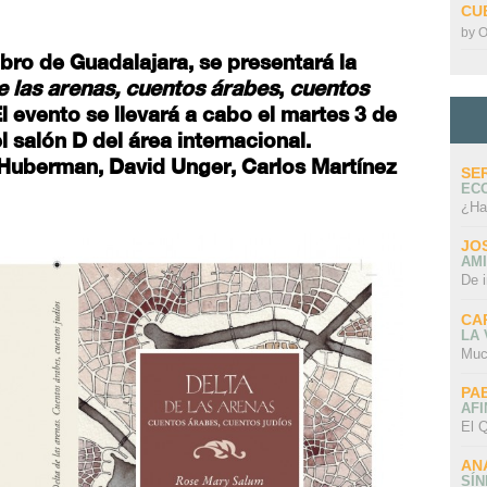
CU
by
O
ibro de Guadalajara, se presentará la
e las arenas, cuentos árabes
,
cuentos
 evento se llevará a cabo el martes 3 de
l salón D del área internacional.
-Huberman, David Unger, Carlos Martínez
SE
EC
¿Ha
JO
AMI
De 
CA
LA
Muc
PA
AFI
El Q
AN
SÍ