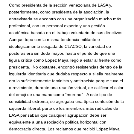
Como presidenta de la sección venezolana de LASA y,
posteriormente, como presidenta de la asociación, la
entrevistada se encontró con una organización mucho más
profesional, con un personal experto y una gestión
acad
é
mica basada en el trabajo voluntario de sus directivos.
Aunque topó con la misma tendencia militante e
ideológicamente sesgada de CLACSO, la variedad de
posturas era sin duda mayor, hasta el punto de que una
figura crí
tica como L
ópez Maya llegó a estar al frente como
presidenta.
No obstante, encontr
ó resistencias dentro de la
izquierda identitaria que dudaba respecto a si ella realmente
era lo suficientemente feminista y antirracista porque tuvo el
atrevimiento, durante una reunión virtual, de calificar el color
del emoji de una mano como
“
moreno
”. A este tipo de
sensibilidad extrema, se agregaba una tí
pica confusi
ón de la
izquierda iliberal: parte de los miembros má
s radicales de
LASA
pensaban que cualquier agrupación debe ser
equivalente a una
asociaci
ón política horizontal con
democracia directa. Los reclamos que recibió López Maya