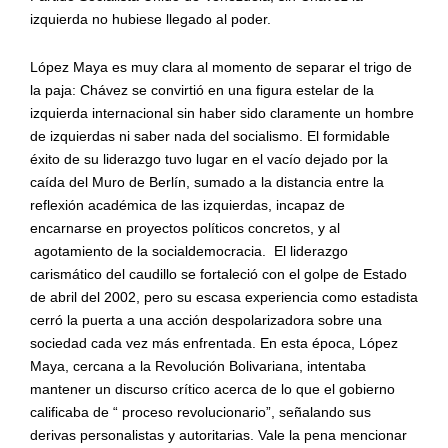
izquierda no hubiese llegado al poder.
López Maya es muy clara al momento de separar el trigo de
la paja: Chávez se convirtió en una figura estelar de la
izquierda internacional sin haber sido claramente un hombre
de izquierdas ni saber nada del socialismo. El formidable
é
xito de su liderazgo tuvo lugar en el vacío dejado por la
caída del Muro de Berlín, sumado a la distancia entre la
reflexión acad
é
mica de las izquierdas, incapaz de
encarnarse en proyectos políticos concretos, y al
agotamiento de la socialdemocracia. El liderazgo
carismá
tico del caudillo se fortaleci
ó con el golpe de Estado
de abril del 2002, pero su escasa experiencia como estadista
cerró la puerta a una acción despolarizadora sobre una
sociedad cada vez más enfrentada. En esta
é
poca, López
Maya, cercana a la Revolución Bolivariana, intentaba
mantener un discurso crítico acerca de lo que el gobierno
calificaba de
“
proceso revolucionario”, señalando sus
derivas personalistas y autoritarias. Vale la pena mencionar