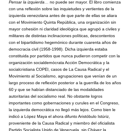
Pensar la izquierda
… no puede ser mayor. El libro comienza
con una reflexión sobre las inquietudes y vertientes de la
izquierda venezolana antes de que parte de ellas se aliara
con el Movimiento Quinta República, una organización sin
mayor cohesión ni claridad ideológica que agrupó a civiles y
militares de distintas inclinaciones políticas, descontentos
con el bipartidismo hegemónico durante cuarenta años de
democracia civil (1958-1998). Dicha izquierda estaba
constituida por partidos que nunca pudieron competir con la
organizació
n socialdem
ó
crata Acci
ó
n Democr
ática y la
socialcristiana COPEI, casos de La Causa Radical y el
Movimiento al Socialismo, agrupaciones que venían de un
largo proceso de reflexión posterior a la guerrilla de los años
60 y que se habían distanciado de las modalidades
autoritarias del socialismo real. No obstante logros
importantes como gobernaciones y curules en el Congreso,
la izquierda democrática no llegó más lejos. Como bien le
indicó a López Maya el ahora difunto Aristó
bulo Ist
úriz,
proveniente de la Causa Radical y miembro del oficialista
Partido Socialista Unido de Venezuela, sin Chávez la