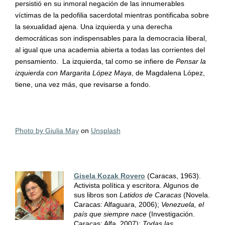
persistió en su inmoral negación de las innumerables
víctimas de la pedofilia sacerdotal mientras pontificaba sobre
la sexualidad ajena. Una izquierda y una derecha
democráticas son indispensables para la democracia liberal,
al igual que una academia abierta a todas las corrientes del
pensamiento. La izquierda, tal como se infiere de
Pensar la
izquierda con Margarita López Maya
, de Magdalena L
ópez,
tiene, una vez más, que revisarse a fondo.
Photo by
Giulia May
on
Unsplash
Gisela Kozak Rovero
(Caracas, 1963).
Activista política y escritora. Algunos de
sus libros son
Latidos de Caracas
(Novela.
Caracas: Alfaguara, 2006);
Venezuela, el
país que siempre nace
(Investigación.
Caracas: Alfa, 2007);
Todas las