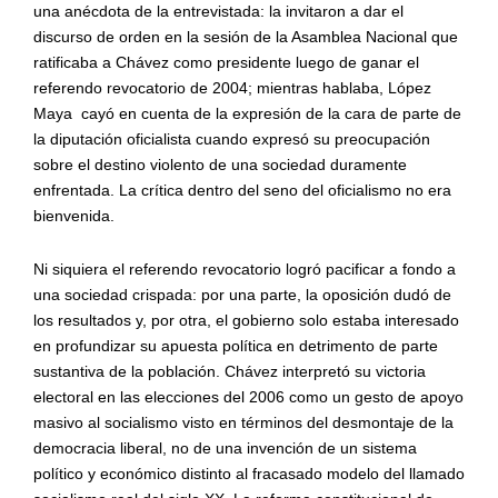
una an
é
cdota de la entrevistada: la invitaron a dar el
discurso de orden en la sesión de la Asamblea Nacional que
ratificaba a Chávez como presidente luego de ganar el
referendo revocatorio de 2004; mientras hablaba, López
Maya
cay
ó en cuenta de la expresión de la cara de parte de
la diputación oficialista cuando expresó su preocupación
sobre el destino violento de una sociedad duramente
enfrentada. La crítica dentro del seno del oficialismo no era
bienvenida.
Ni siquiera el referendo revocatorio logró pacificar a fondo a
una sociedad crispada: por una parte, la oposición dudó de
los resultados y, por otra, el gobierno solo estaba interesado
en profundizar su apuesta política en detrimento de parte
sustantiva de la población. Chávez interpretó su victoria
electoral en las elecciones del 2006 como un gesto de apoyo
masivo al socialismo visto en t
é
rminos del desmontaje de la
democracia liberal, no de una invención de un
sistema
pol
ítico y econó
mico distinto al
fracasado modelo del llamado