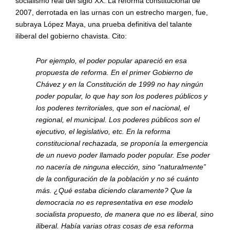
socialismo real del siglo XX. La reforma constitucional de
2007, derrotada en las urnas con un estrecho margen, fue,
subraya López Maya, una prueba definitiva del talante
iliberal del gobierno chavista. Cito:
Por ejemplo, el poder popular apareció en esa
propuesta de reforma. En el primer Gobierno de
Chávez y en la Constitución de 1999 no hay ningún
poder popular, lo que hay son los poderes públicos y
los poderes territoriales, que son el nacional, el
regional, el municipal. Los poderes públicos son el
ejecutivo, el legislativo, etc. En la reforma
constitucional rechazada, se proponía la emergencia
de un nuevo poder llamado poder popular. Ese poder
no nacería de ninguna elección, sino
“
naturalmente
”
de la configuración de la población y no s
é
cuá
nto
m
á
s.
¿Qu
é
estaba diciendo claramente? Que la
democracia no es representativa en ese modelo
socialista propuesto, de manera que no es liberal, sino
iliberal. Había varias otras cosas de esa reforma