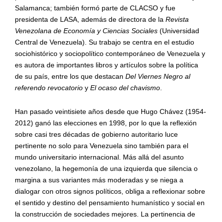
Salamanca; tambi
é
n form
ó parte de CLACSO y fue
presidenta de LASA, además de directora de la
Revista
Venezolana de Economía y Ciencias Sociales
(Universidad
Central de Venezuela). Su trabajo se centra en el estudio
sociohistórico y sociopolí
tico contempor
áneo de Venezuela y
es autora de importantes libros y artículos sobre la política
de su país, entre los que destacan
Del Viernes Negro al
referendo revocatorio
y
El ocaso del chavismo
.
Han pasado veintisiete años desde que Hugo Chávez (1954-
2012) ganó las elecciones en 1998, por lo que la reflexión
sobre casi tres d
é
cadas de gobierno autoritario luce
pertinente no solo para Venezuela sino tambi
é
n para el
mundo universitario internacional. Más all
á
del
asunto
venezolano, la hegemonía de una izquierda que silencia o
margina a sus variantes más moderadas y se niega a
dialogar con otros signos polí
ticos,
obliga a reflexionar sobre
el sentido y destino del pensamiento humanístico y social en
la construcción de sociedades mejores. La pertinencia de