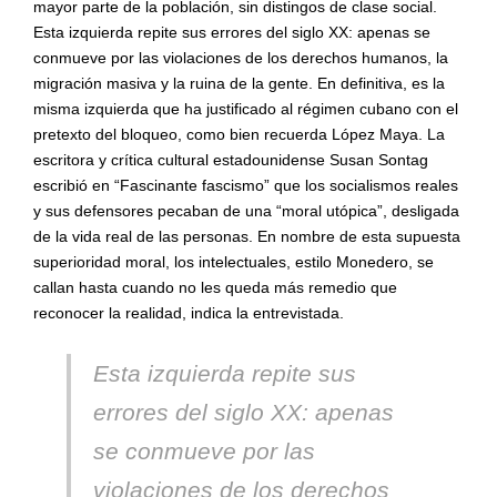
mayor parte de la población, sin distingos de clase social.
Esta izquierda repite sus errores del siglo XX: apenas se
conmueve por las violaciones de los derechos humanos, la
migración masiva y la ruina de la gente. En definitiva, es la
misma izquierda que ha justificado al r
é
gimen cubano con el
pretexto del bloqueo, como bien recuerda López Maya. La
escritora y crítica cultural estadounidense Susan Sontag
escribió en
“
Fascinante fascismo
” que los socialismos reales
y sus defensores pecaban de una
“
moral ut
ópica”, desligada
de la vida real de las personas. En nombre de esta supuesta
superioridad moral, los intelectuales, estilo Monedero, se
callan hasta cuando no les queda más remedio que
reconocer la realidad, indica la entrevistada.
Esta izquierda repite sus
errores del siglo XX: apenas
se conmueve por las
violaciones de los derechos