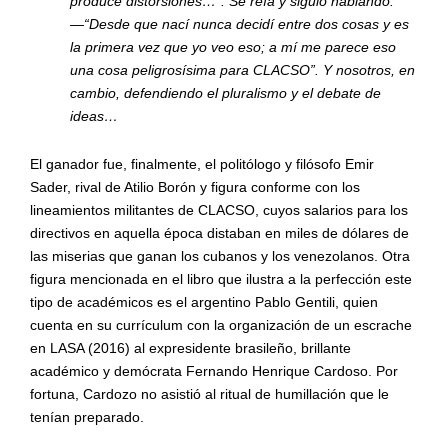
produce distorsiones…”. Se reía y siguió hablando:
—
“
Desde que nací nunca decidí entre dos cosas y es
la primera vez que yo veo eso; a mí me parece eso
una cosa peligrosí
sima para
CLACSO
”. Y nosotros, en
cambio, defendiendo el pluralismo y el debate de
ideas…
El ganador fue, finalmente, el politólogo y filó
sofo Emir
Sader, rival de Atilio Bor
ón y figura conforme con los
lineamientos militantes de CLACSO, cuyos salarios para los
directivos en aquella
é
poca distaban en miles de dólares de
las miserias que ganan los cubanos y los venezolanos. Otra
figura mencionada en el libro que ilustra a la perfección este
tipo de acad
é
micos es el
argentino Pablo Gentili, quien
cuenta en su currículum con la organización de un escrache
en LASA (2016) al expresidente brasileño, brillante
acad
é
mico y demó
crata
Fernando Henrique Cardoso. Por
fortuna, Cardozo no asisti
ó al ritual de humillación que le
tení
an preparado.