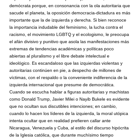
demócrata porque, en consonancia con la ola autoritaria que
sacude el planeta, la oposición democracia-dictadura es más
importante que la de izquierda y derecha. Si bien reconoce
la importancia indudable del feminismo, la lucha contra el
racismo, el movimiento LGBTQ y el ecologismo, le preocupa
el afán divisivo y punitivo que asola las manifestaciones más
extremas de tendencias acad
é
micas y políticas poco
abiertas al pluralismo y el libre debate intelectual e
ideológico. Es escandaloso que las izquierdas violentas y
autoritarias continúen en pie, a despecho de millones de
víctimas, con el respaldo o la conveniente indiferencia de la
izquierda internacional que presume de democrática.
Cuando se escucha hablar a figuras autoritarias y machistas
como Donald Trump, Javier Milei o Nayib Bukele es evidente
que no ocultan sus discutibles intenciones; en cambio,
cuando lo hacen los lí
deres de
la izquierda, la moral utópica
intenta ocultar que en realidad prefieren callar ante
Nicaragua, Venezuela y Cuba, al estilo del discurso hipócrita
de la Iglesia católica, que durante muchísimo tiempo