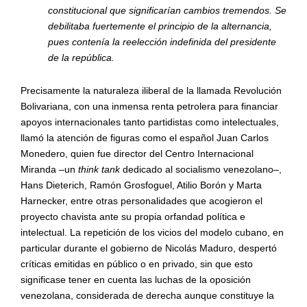
constitucional que significarían cambios tremendos. Se
debilitaba fuertemente el principio de la alternancia,
pues contenía la reelección indefinida del presidente
de la repú
blica.
Precisamente la naturaleza iliberal de la llamada Revolución
Bolivariana, con una inmensa renta petrolera para financiar
apoyos internacionales tanto partidistas como intelectuales,
llamó la atención de figuras como el español Juan Carlos
Monedero, quien fue director del Centro Internacional
Miranda –un
think tank
dedicado al socialismo venezolano–,
Hans Dieterich, Ramó
n Grosfoguel, Atilio Bor
ón y Marta
Harnecker, entre otras personalidades que acogieron el
proyecto chavista ante su propia orfandad polí
tica e
intelectual. La repetici
ón de los vicios del modelo cubano, en
particular durante el gobierno de Nicolás Maduro, despertó
crí
ticas emitidas en p
úblico o en privado, sin que esto
significase tener en cuenta las luchas de la oposición
venezolana, considerada de derecha aunque constituye la