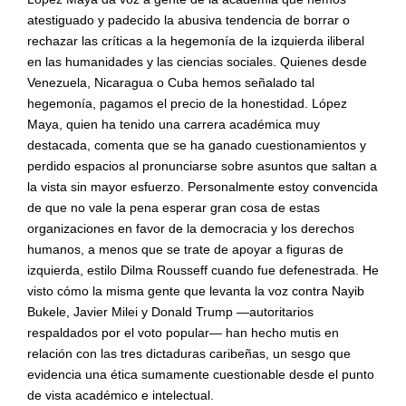
atestiguado y padecido la abusiva tendencia de borrar o
rechazar las críticas a la hegemonía de la izquierda iliberal
en las humanidades y las ciencias sociales. Quienes desde
Venezuela, Nicaragua o Cuba hemos señ
alado tal
hegemon
ía, pagamos el precio de la honestidad. López
Maya, quien ha tenido una carrera acad
é
mica muy
destacada, comenta que se ha ganado cuestionamientos y
perdido espacios al pronunciarse sobre asuntos que saltan a
la vista sin mayor esfuerzo. Personalmente estoy convencida
de que no vale la pena esperar gran cosa de estas
organizaciones en favor de la democracia y los derechos
humanos, a menos que se trate de apoyar a figuras de
izquierda, estilo Dilma Rousseff cuando fue defenestrada. He
visto có
mo
la misma gente que levanta la voz contra Nayib
Bukele, Javier Milei y Donald Trump —autoritarios
respaldados por el voto popular— han hecho mutis en
relación con las tres dictaduras caribeñas, un sesgo que
evidencia una
é
tica sumamente cuestionable desde el punto
de vista acad
é
mico e intelectual.