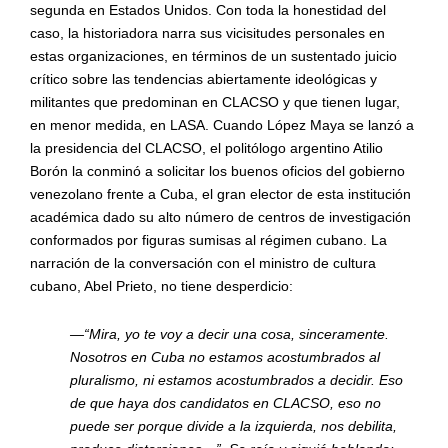
segunda en Estados Unidos. Con toda la honestidad del
caso, la historiadora narra sus vicisitudes personales en
estas organizaciones, en t
é
rminos de un sustentado juicio
crítico sobre las tendencias abiertamente ideológicas y
militantes que predominan en CLACSO y que tienen lugar,
en menor medida, en LASA. Cuando López Maya se lanzó a
la presidencia del CLACSO, el politó
logo argentino Atilio
Bor
ón la conminó a solicitar los buenos oficios del gobierno
venezolano frente a Cuba, el gran elector de esta institución
acad
é
mica dado su alto número de centros de investigación
conformados por figuras sumisas al r
é
gimen cubano. La
narraci
ó
n de
la conversaci
ón con el ministro de cultura
cubano, Abel Prieto, no tiene desperdicio:
—“
Mira, yo te voy a decir una cosa, sinceramente.
Nosotros en Cuba no estamos acostumbrados al
pluralismo, ni estamos acostumbrados a decidir. Eso
de que haya dos candidatos en CLACSO, eso no
puede ser porque divide a la izquierda, nos debilita,