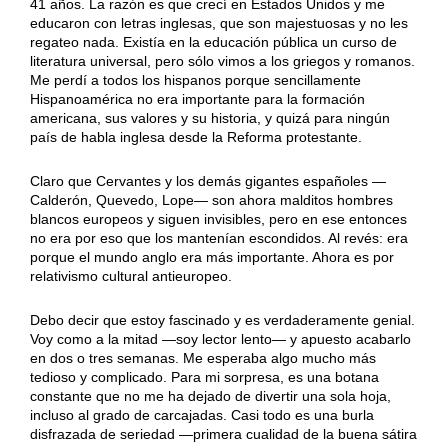
41 años. La razón es que crecí en Estados Unidos y me
educaron con letras inglesas, que son majestuosas y no les
regateo nada. Existía en la educación pública un curso de
literatura universal, pero sólo vimos a los griegos y romanos.
Me perdí a todos los hispanos porque sencillamente
Hispanoamérica no era importante para la formación
americana, sus valores y su historia, y quizá para ningún
país de habla inglesa desde la Reforma protestante.
Claro que Cervantes y los demás gigantes españoles —
Calderón, Quevedo, Lope— son ahora malditos hombres
blancos europeos y siguen invisibles, pero en ese entonces
no era por eso que los mantenían escondidos. Al revés: era
porque el mundo anglo era más importante. Ahora es por
relativismo cultural antieuropeo.
Debo decir que estoy fascinado y es verdaderamente genial.
Voy como a la mitad —soy lector lento— y apuesto acabarlo
en dos o tres semanas. Me esperaba algo mucho más
tedioso y complicado. Para mi sorpresa, es una botana
constante que no me ha dejado de divertir una sola hoja,
incluso al grado de carcajadas. Casi todo es una burla
disfrazada de seriedad —primera cualidad de la buena sátira