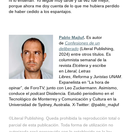
ni lo enseñan. Yo llegué muy tarde y tal vez fue mejor,
porque ahora me doy cuenta de lo que me hubiera perdido
de haber cedido a los espantajos.
Pablo Majluf
.
Es autor
de
Confesiones de un
deliberado
(Literal Publishing,
2024) entre otros títulos. Es
columnista semanal de la
revista
Etcétera
y escribe
en
Literal, Letras
Libres
,
Reforma
y
Juristas UNAM
.
Expanelista en “La hora de
opinar”, de ForoTV, junto con Leo Zuckermann. Asimismo,
conduce el
podcast
Disidencia. Estudió periodismo en el
Tecnológico de Monterrey y Comunicación y Cultura en la
Universidad de Sydney, Australia. X-Twitter: @pablo_majluf
©Literal Publishing. Queda prohibida la reproducción total o
parcial de esta publicación. Toda forma de utilización no
autorizada será perseguida con lo establecido en la ley