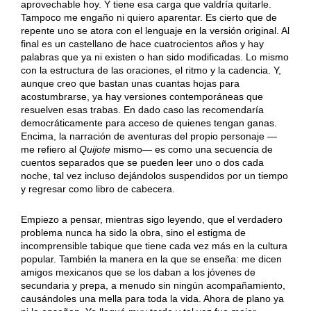
aprovechable hoy. Y tiene esa carga que valdría quitarle.
Tampoco me engaño ni quiero aparentar. Es cierto que de
repente uno se atora con el lenguaje en la versión original. Al
final es un castellano de hace cuatrocientos años y hay
palabras que ya ni existen o han sido modificadas. Lo mismo
con la estructura de las oraciones, el ritmo y la cadencia. Y,
aunque creo que bastan unas cuantas hojas para
acostumbrarse, ya hay versiones contemporáneas que
resuelven esas trabas. En dado caso las recomendaría
democráticamente para acceso de quienes tengan ganas.
Encima, la narración de aventuras del propio personaje —
me refiero al
Quijote
mismo
—
es como una secuencia de
cuentos separados que se pueden leer uno o dos cada
noche, tal vez incluso dejándolos suspendidos por un tiempo
y regresar como libro de cabecera.
Empiezo a pensar, mientras sigo leyendo, que el verdadero
problema nunca ha sido la obra, sino el estigma de
incomprensible tabique que tiene cada vez más en la cultura
popular. También la manera en la que se enseña: me dicen
amigos mexicanos que se los daban a los jóvenes de
secundaria y prepa, a menudo sin ningún acompañamiento,
causándoles una mella para toda la vida. Ahora de plano ya