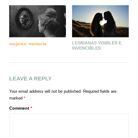
LESBIANAS VISIBLES E
mujeres: memoria
E
INVENCIBLES
LEAVE A REPLY
Your email address will not be published.
Required fields are
marked
*
Comment
*