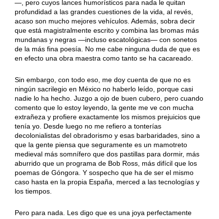
—, pero cuyos lances humorísticos para nada le quitan
profundidad a las grandes cuestiones de la vida, al revés,
acaso son mucho mejores vehículos. Además, sobra decir
que está magistralmente escrito y combina las bromas más
mundanas y negras —incluso escatológicas— con sonetos
de la más fina poesía. No me cabe ninguna duda de que es
en efecto una obra maestra como tanto se ha cacareado.
Sin embargo, con todo eso, me doy cuenta de que no es
ningún sacrilegio en México no haberlo leído, porque casi
nadie lo ha hecho. Juzgo a ojo de buen cubero, pero cuando
comento que lo estoy leyendo, la gente me ve con mucha
extrañeza y profiere exactamente los mismos prejuicios que
tenía yo. Desde luego no me refiero a tonterías
decolonialistas del obradorismo y esas barbaridades, sino a
que la gente piensa que seguramente es un mamotreto
medieval más somnífero que dos pastillas para dormir, más
aburrido que un programa de Bob Ross, más difícil que los
poemas de Góngora. Y sospecho que ha de ser el mismo
caso hasta en la propia España, merced a las tecnologías y
los tiempos.
Pero para nada. Les digo que es una joya perfectamente