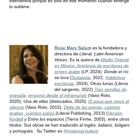
intervenirla porque es solo en ese momento cuando emerge
lo sublime.
Rose Mary Salum
es la fundadora y
directora de
Literal, Latin American
Voices
. Es la autora de
Medio Oriente
en México. Antología de escritores de
orígen árabe
(LP, 2024)
. Donde el río
se toca
(
Sudaquia
, 2022,
Hablemos
escritoras
, 2024),
Otras lunas
(Libros
del sargento, 2022)
Tres semillas de
granada, ensayos desde el inframundo
(Vaso Roto,
2020),
Una de ellas
(dislocados, 2020).
El agua que mece el
silencio
(Vaso Roto, 2015),
Delta de las arenas, cuentos
árabes, cuentos judíos
(Literal Publishing, 2013) (
Versión
Kindle
)
y Entre los espacios
(Tierra Firme, 2003), entre otros
títulos
.
Sus obras se han traducido al inglés, italiano, búlgaro
y portugués
.
Su Twitter es
@rosemarysalum