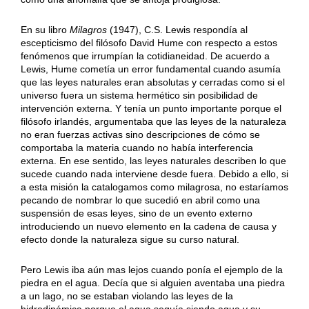
En su libro
Milagros
(1947), C.S. Lewis respondía al
escepticismo del filósofo David Hume con respecto a estos
fenómenos que irrumpían la cotidianeidad. De acuerdo a
Lewis, Hume cometía un error fundamental cuando asumía
que las leyes naturales eran absolutas y cerradas como si el
universo fuera un sistema hermético sin posibilidad de
intervención externa. Y tenía un punto importante porque el
filósofo irlandés, argumentaba que las leyes de la naturaleza
no eran fuerzas activas sino descripciones de cómo se
comportaba la materia cuando no había interferencia
externa. En ese sentido, las leyes naturales describen lo que
sucede cuando nada interviene desde fuera. Debido a ello, si
a esta misión la catalogamos como milagrosa, no estaríamos
pecando de nombrar lo que sucedió en abril como una
suspensión de esas leyes, sino de un evento externo
introduciendo un nuevo elemento en la cadena de causa y
efecto donde la naturaleza sigue su curso natural.
Pero Lewis iba aún mas lejos cuando ponía el ejemplo de la
piedra en el agua. Decía que si alguien aventaba una piedra
a un lago, no se estaban violando las leyes de la
hidrodinámica porque el agua seguía siendo agua y su