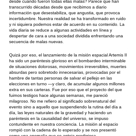
desde cuándo fueron todas ellas malas? Parece que han
transcurrido décadas desde que recibimos a diario
información que desestabiliza, que angustia, que provoca
incertidumbre. Nuestra realidad se ha transformado en ruido
y ni siquiera podemos estar de acuerdo en su contenido. La
vida diaria se reduce a algunas actividades en línea y
despertar de cara a una sociedad dividida enfrentando una
secuencia de malas nuevas.
Quizá por eso, el lanzamiento de la misión espacial Artemis II
ha sido un paréntesis glorioso en el bombardeo interminable
de situaciones dolorosas, movimientos irreversibles, muertes
absurdas pero sobretodo innecesarias, provocadas por el
hambre de tantas personas de salvar el pellejo en las
elecciones en turno —y claro, de acumular algunos millones
extra en sus carteras. Fue por eso que el proyecto del que
fuimos testigos hace algunas semanas, me pareció
milagroso. No me refiero al significado sobrenatural del
evento sino a aquello que suspendiendo la rutina del día a
día, las leyes naturales de la gravedad y haciendo un
paréntesis en la causalidad del universo, se impuso
contundente en nuestra conciencia. La misión al espacio
rompió con la cadena de lo esperado y se nos presentó
como una anomalía que se antoja prodigiosa.