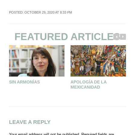
POSTED: OCTOBER 29, 2020 AT 8:33 PM
FEATURED ARTICLES
T
SIN ARMONÍAS
APOLOGÍA DE LA
MEXICANIDAD
LEAVE A REPLY
Your email address will not be published.
Required fields are