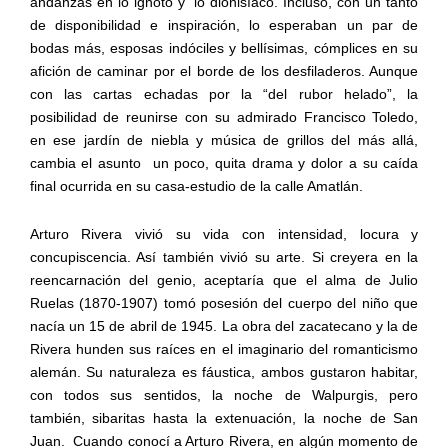
andanzas en lo ignoto y lo dionisíaco. Incluso, con un tanto
de disponibilidad e inspiración, lo esperaban un par de
bodas más, esposas indóciles y bellísimas, cómplices en su
afición de caminar por el borde de los desfiladeros. Aunque
con las cartas echadas por la “del rubor helado”, la
posibilidad de reunirse con su admirado Francisco Toledo,
en ese jardín de niebla y música de grillos del más allá,
cambia el asunto
un poco, quita drama y dolor a su caída
final ocurrida en su casa-estudio de la calle Amatlán.
Arturo Rivera vivió su vida con intensidad, locura y
concupiscencia. Así también vivió su arte. Si creyera en la
reencarnación del genio, aceptaría que el alma de Julio
Ruelas (1870-1907) tomó posesión del cuerpo del niño que
nacía un 15 de abril de 1945. La obra del zacatecano y la de
Rivera hunden sus raíces en el imaginario del romanticismo
alemán. Su naturaleza es fáustica, ambos gustaron habitar,
con todos sus sentidos, la noche de Walpurgis, pero
también, sibaritas hasta la extenuación, la noche de San
Juan.
Cuando conocí a Arturo Rivera, en algún momento de