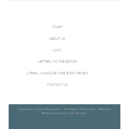
STAFF
ABOUT US
LINKS
LETTERS TO THE EDITOR
LITERAL MAGAZINE INDIE BOOK REVIEW
CONTACT US
Copyright Literal Magazine - All Rights Reserved - Website
Maintenance by
Site Mender