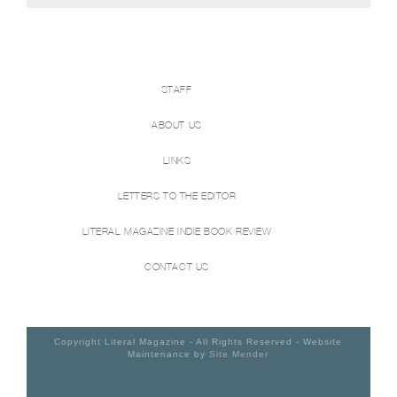
STAFF
ABOUT US
LINKS
LETTERS TO THE EDITOR
LITERAL MAGAZINE INDIE BOOK REVIEW
CONTACT US
Copyright Literal Magazine - All Rights Reserved - Website
Maintenance by
Site Mender