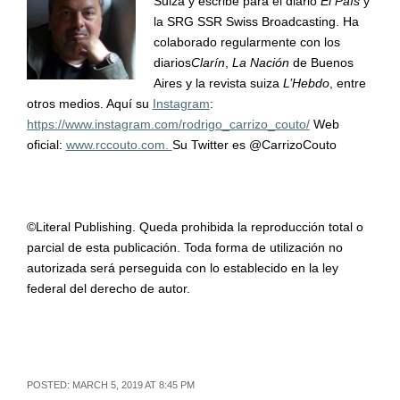
Suiza y escribe para el diario
El País
y
la SRG SSR Swiss Broadcasting. Ha
colaborado regularmente con los
diarios
Clarín
,
La Nación
de Buenos
Aires y la revista suiza
L’Hebdo
, entre
otros medios. Aquí su
Instagram
:
https://www.instagram.com/rodrigo_carrizo_couto/
Web
oficial:
www.rccouto.com.
Su Twitter es @CarrizoCouto
©Literal Publishing. Queda prohibida la reproducción total o
parcial de esta publicación. Toda forma de utilización no
autorizada será perseguida con lo establecido en la ley
federal del derecho de autor.
POSTED: MARCH 5, 2019 AT 8:45 PM