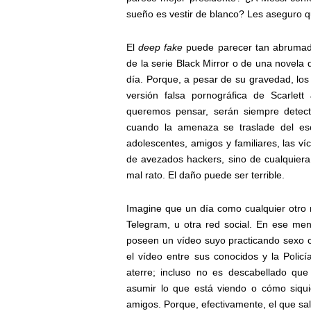
sueño es vestir de blanco? Les aseguro q
El
deep fake
puede parecer tan abrumado
de la serie Black Mirror o de una novela d
día. Porque, a pesar de su gravedad, los
versión falsa pornográfica de Scarlett
queremos pensar, serán siempre detect
cuando la amenaza se traslade del esc
adolescentes, amigos y familiares, las v
de avezados hackers, sino de cualquiera
mal rato. El daño puede ser terrible.
Imagine que un día como cualquier otro 
Telegram, u otra red social. En ese men
poseen un vídeo suyo practicando sexo c
el vídeo entre sus conocidos y la Poli
aterre; incluso no es descabellado qu
asumir lo que está viendo o cómo siquie
amigos. Porque, efectivamente, el que sal