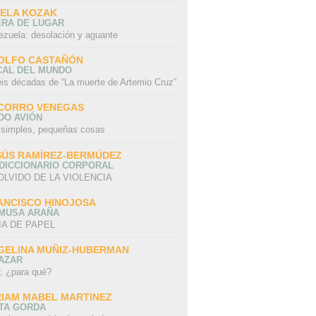
SELA KOZAK
ERA DE LUGAR
ezuela: desolación y aguante
OLFO CASTAÑÓN
CAL DEL MUNDO
eis décadas de “La muerte de Artemio Cruz”
CORRO VENEGAS
DO AVIÓN
 simples, pequeñas cosas
SÚS RAMÍREZ-BERMÚDEZ
 DICCIONARIO CORPORAL
OLVIDO DE LA VIOLENCIA
ANCISCO HINOJOSA
 MUSA ARAÑA
A DE PAPEL
GELINA MUÑIZ-HUBERMAN
AZAR
r, ¿para qué?
RIAM MABEL MARTINEZ
STA GORDA