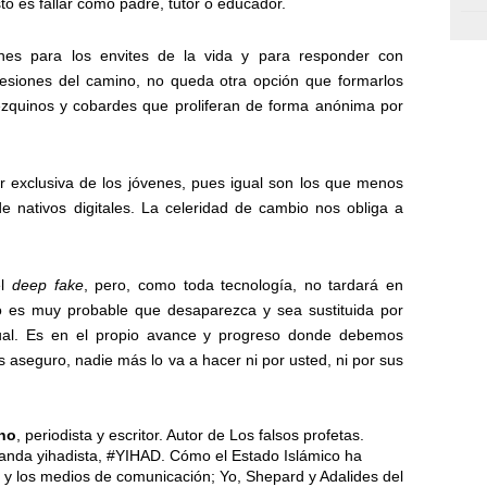
o es fallar como padre, tutor o educador.
nes para los envites de la vida y para responder con
siones del camino, no queda otra opción que formarlos
ezquinos y cobardes que proliferan de forma anónima por
 exclusiva de los jóvenes, pues igual son los que menos
e nativos digitales. La celeridad de cambio nos obliga a
el
deep fake
, pero, como toda tecnología, no tardará en
so es muy probable que desaparezca y sea sustituida por
ual. Es en el propio avance y progreso donde debemos
 aseguro, nadie más lo va a hacer ni por usted, ni por sus
no
, periodista y escritor. Autor de Los falsos profetas.
anda yihadista, #YIHAD. Cómo el Estado Islámico ha
t y los medios de comunicación; Yo, Shepard y Adalides del