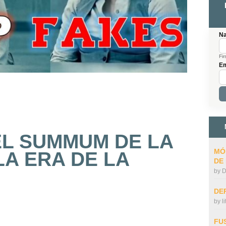
N
Fir
Em
EL SUMMUM DE LA
MÓ
LA ERA DE LA
DE
by
D
DE
by
l
FU