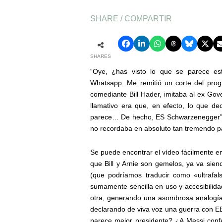
SHARE / COMPARTIR
SHARES
“Oye, ¿has visto lo que se parece es
Whatsapp. Me remitió un corte del prog
comediante Bill Hader, imitaba al ex Gov
llamativo era que, en efecto, lo que de
parece… De hecho, ES Schwarzenegger”, p
no recordaba en absoluto tan tremendo p
Se puede encontrar el vídeo fácilmente 
que Bill y Arnie son gemelos, ya va sien
(que podríamos traducir como «ultrafal
sumamente sencilla en uso y accesibilidad
otra, generando una asombrosa analogía
declarando de viva voz una guerra con 
parece mejor presidente? ¿A Messi con