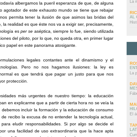
La 
todavía albergamos la pueril esperanza de que, de alguna
mo agotador de este exhausto mundo se tiene que rebajar
RI
AL
s permita tener la ilusión de que asimos las bridas del
Hist
 la realidad es que éste nos va a exigir ser, precisamente,
nología es
per se
aséptica, siempre lo fue, siendo utilizada
iones del piloto, por lo que, no queda otra, en primer lugar
ico papel en este panorama atosigante.
rmulaciones legales contantes ante el dinamismo y el
RO
ecnologías. Pero no nos hagamos ilusiones: la ley es
EN
La 
 normal es que tendrá que pagar un justo para que nos
or protección.
DA
ME
Fáb
esidades más urgentes de nuestro tiempo: la educación
aban en explicarme que a partir de cierta hora no se veía la
MA
HI
ía, debemos incluir la formación y la educación de consumo
El á
s de recibo la excusa de no entender la tecnología actual,
para eludir responsabilidades. Si por algo se decide el
TA
LAT
 por una facilidad de uso extraordinaria que la hace apta
Cum