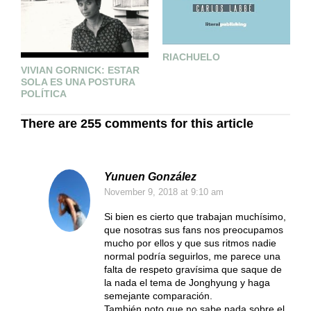
P
RIACHUELO
VIVIAN GORNICK: ESTAR
D
SOLA ES UNA POSTURA
D
POLÍTICA
There are 255 comments for this article
Yunuen González
November 9, 2018
at 9:10 am
Si bien es cierto que trabajan muchísimo,
que nosotras sus fans nos preocupamos
mucho por ellos y que sus ritmos nadie
normal podría seguirlos, me parece una
falta de respeto gravísima que saque de
la nada el tema de Jonghyung y haga
semejante comparación.
También noto que no sabe nada sobre el