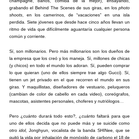
champagne, baños, comida de la mejor), ensayando,
grabando el Behind The Scenes de sus giras, en los
photo
shoots
, en los camerinos, de “vacaciones” en una isla
perdida. Siete jóvenes que desde hace cinco años llevan un
ritmo de vida que difícilmente aguantaría cualquier persona
común y corriente.
Sí, son millonarios. Pero más millonarios son los dueños de
la empresa que los creó y los maneja. Sí, millones de chicas
(y chicos) en todo el mundo los adoran. Sí, pueden comprar
lo que quieran (uno de ellos siempre trae algo Gucci). Sí,
tienen un jet privado en el que recorren el mundo en sus
giras. Y maquillistas, diseñadores de vestuario, peluqueros
(cambian de color de cabello en cada video), coreógrafos,
mascotas, asistentes personales, choferes y nutriólogos…
Pero ¿cuánto durará todo esto?, ¿cuánto faltará para que
uno de ellos decida que no puede más y se suicide como
otro
idol,
Jonghyun, vocalista de la banda SHINee, que se
quitó la vida por inhalación de monóxido de carbono el 18 de