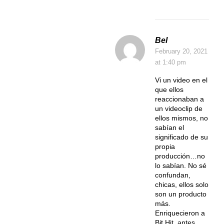
Bel
February 20, 2021
at 1:40 pm
Vi un video en el
que ellos
reaccionaban a
un videoclip de
ellos mismos, no
sabían el
significado de su
propia
producción…no
lo sabían. No sé
confundan,
chicas, ellos solo
son un producto
más.
Enriquecieron a
Bit Hit, antes