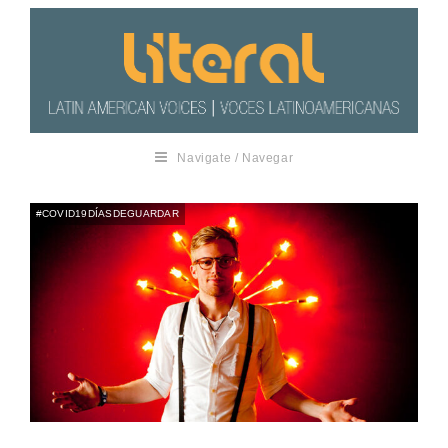
Navigate / Navegar
#COVID19DÍASDEGUARDAR