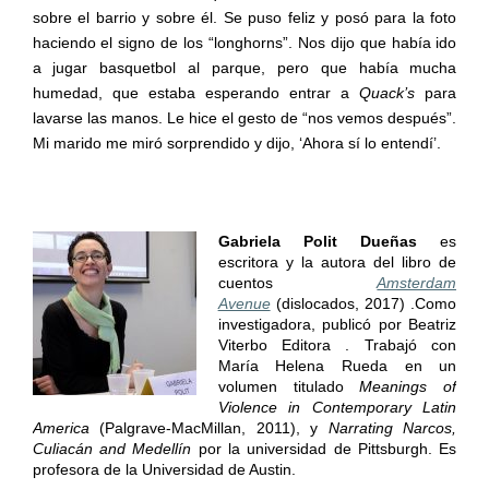
sobre el barrio y sobre él. Se puso feliz y posó para la foto
haciendo el signo de los “longhorns”. Nos dijo que había ido
a jugar basquetbol al parque, pero que había mucha
humedad, que estaba esperando entrar a
Quack’s
para
lavarse las manos. Le hice el gesto de “nos vemos después”.
Mi marido me miró sorprendido y dijo, ‘Ahora sí lo entendí’.
Gabriela Polit Dueñas
es
escritora y la autora del libro de
cuentos
Amsterdam
Avenue
(dislocados, 2017) .Como
investigadora, publicó por Beatriz
Viterbo Editora . Trabajó con
María Helena Rueda en un
volumen titulado
Meanings of
Violence in Contemporary Latin
America
(Palgrave-MacMillan, 2011), y
Narrating Narcos,
Culiacán and Medellín
por la universidad de Pittsburgh. Es
profesora de la Universidad de Austin.