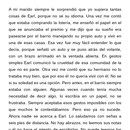
A mi marido siempre le sorprendió que yo supiera tantas
cosas de Earl, porque no sé su idioma. Una vez me contó
que estaba comprando la lotería, me enseñó el papel en el
que se anunciaba el premio y me dijo que su sueño era
pasearse por el barrio manejando su propio auto y vivir en
una de esas casas. Esa vez fue muy fácil entender lo que
decía, porque señaló un auto y se puso atrás del volante,
con un brazo arrimado en la ventada abierta. En gestos
simples Earl comunicó la crueldad de esa comunidad de la
que no es parte. Otra vez me contó que su hermano no lo
trataba muy bien, que por eso él no quería vivir con él. No se
si su soledad es una opción. Pero antes, en el barrio siempre
estaba con alguien. Algunas veces cuando tenía mucha
necesidad de decir algo, lo escribía en un papel, no se
frustraba. Siempre aceptaba esos gestos imposibles con los
que muchos le contestábamos. Pero eso ya no sucede.
Ahora nadie se acerca a Earl. Lo saludamos con señas a
seis pies de distancia. No hay abrazos, no leemos sus notas
y él no hace el intento de escribirlas. No puede leernos los