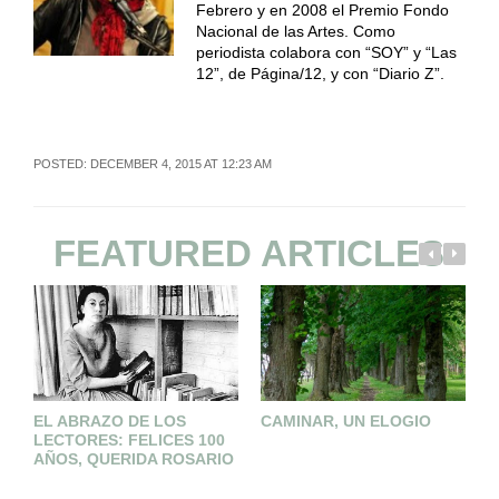
Febrero y en 2008 el Premio Fondo
Nacional de las Artes. Como
periodista colabora con “SOY” y “Las
12”, de Página/12, y con “Diario Z”.
POSTED: DECEMBER 4, 2015 AT 12:23 AM
FEATURED ARTICLES
EL ABRAZO DE LOS
CAMINAR, UN ELOGIO
P
LECTORES: FELICES 100
AÑOS, QUERIDA ROSARIO