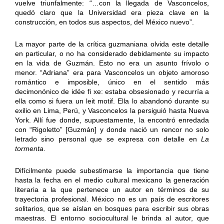
vuelve triunfalmente: “…con la llegada de Vasconcelos,
quedó claro que la Universidad era pieza clave en la
construcción, en todos sus aspectos, del México nuevo”.
La mayor parte de la crítica guzmaniana olvida este detalle
en particular, o no ha considerado debidamente su impacto
en la vida de Guzmán. Esto no era un asunto frívolo o
menor. “Adriana” era para Vasconcelos un objeto amoroso
romántico e imposible, único en el sentido más
decimonónico de idée fi xe: estaba obsesionado y recurría a
ella como si fuera un leit motif. Ella lo abandonó durante su
exilio en Lima, Perú, y Vasconcelos la persiguió hasta Nueva
York. Allí fue donde, supuestamente, la encontró enredada
con “Rigoletto” [Guzmán] y donde nació un rencor no solo
letrado sino personal que se expresa con detalle en
La
tormenta
.
Difícilmente puede subestimarse la importancia que tiene
hasta la fecha en el medio cultural mexicano la generación
literaria a la que pertenece un autor en términos de su
trayectoria profesional. México no es un país de escritores
solitarios, que se aíslan en bosques para escribir sus obras
maestras. El entorno sociocultural le brinda al autor, que