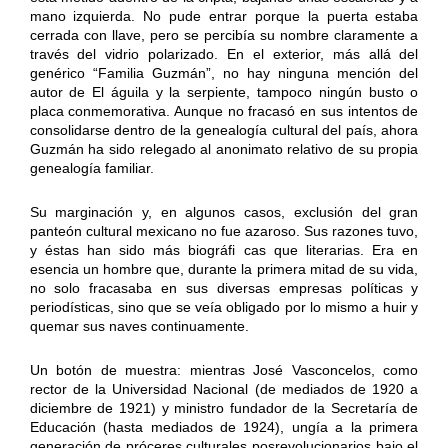
mano izquierda. No pude entrar porque la puerta estaba
cerrada con llave, pero se percibía su nombre claramente a
través del vidrio polarizado. En el exterior, más allá del
genérico “Familia Guzmán”, no hay ninguna mención del
autor de El águila y la serpiente, tampoco ningún busto o
placa conmemorativa. Aunque no fracasó en sus intentos de
consolidarse dentro de la genealogía cultural del país, ahora
Guzmán ha sido relegado al anonimato relativo de su propia
genealogía familiar.
Su marginación y, en algunos casos, exclusión del gran
panteón cultural mexicano no fue azaroso. Sus razones tuvo,
y éstas han sido más biográfi cas que literarias. Era en
esencia un hombre que, durante la primera mitad de su vida,
no solo fracasaba en sus diversas empresas políticas y
periodísticas, sino que se veía obligado por lo mismo a huir y
quemar sus naves continuamente.
Un botón de muestra: mientras José Vasconcelos, como
rector de la Universidad Nacional (de mediados de 1920 a
diciembre de 1921) y ministro fundador de la Secretaría de
Educación (hasta mediados de 1924), ungía a la primera
generación de próceres culturales posrevolucionarios bajo el