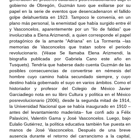
gobierno de Obregón, Guzmán tuvo que exiliarse por su
papel en la serie de eventos que desencadenaron el fallido
golpe delahuertista en 1923. Tampoco le convenía, en un
plano más personal, la enemistad que había surgido entre él
y Vasconcelos, aparentemente por un “lío de faldas” que
involucraba a Elena Arizmendi, a quien corresponde el papel
protagónico de la amante “Adriana” en La Tormenta –las
memorias de Vasconcelos que tratan sobre el periodo
revolucionario. (Véase Se llamaba Elena Arizmendi, la
biografía publicada por Gabriela Cano este año en
Tusquets). Tendría que haberse dado cuenta Guzmán de las
posibles consecuencias de convertirse en némesis del
hombre cuyo camino había secundado siempre, y cuyo
destino había gobernado el suyo en varios ámbitos. Como el
historiador y profesor del Colegio de México Javier
Garciadiego nota en su libro Cultura y política en el México
posrevolucionario (2006), desde la segunda mitad de 1914,
la Universidad Nacional que se había inaugurado en 1910 –
antes del levantamiento maderista– fue confi ado a Félix
Palavicini, Valentín Gama y José Vasconcelos. Luego, bajo
Eulalio Gutiérrez, la política educativa también fue puesta en
manos de José Vasconcelos. Después de una breve
ausencia durante el retorno del carrancismo a la capital,