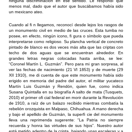
ninguna discriminación en ese sentido. Le respondí que
menos mal, dado que el autor que buscábamos había sido
un mexicano ateo.
Cuando al fi n llegamos, reconocí desde lejos los rasgos de
un monumento civil en medio de las cruces. Esta tumba no
posee, en efecto, ningún icono, fi gura o símbolo que pueda
interpretarse como religioso. Su plancha vertical de concreto
pintado de blanco es dos veces más alta que las criptas con
techo de dos aguas que se encuentran alrededor. En
grandes letras negras colocadas hasta arriba, se lee:
“Coronel Martín L. Guzmán”. Pero para mi gran sorpresa, al
ver las fechas de nacimiento (21 VI 1853) y de muerte (29
XII 1910), me di cuenta de que este monumento había sido
erigido en memoria del padre del autor, el militar yucateco
Martín Luis Guzmán y Rendón, quien fue, como indica
Susana Quintalla en su biografía A salto de mata (Tusquets,
2010) el primer ofi cial federal en morir durante la Revolución
de 1910, a raíz de un balazo recibido mientras combatía la
rebelión orozquista en Malpaso, Chihuahua. A mano derecha
y bajo el apellido de Guzmán, la superfi cie del monumento
lleva una reprimenda sugerente: “La Patria no siempre
recuerda y honra las virtudes de sus hijos”. Nuestro autor
está metido adentro de la cripta, bajando unas escaleras y a