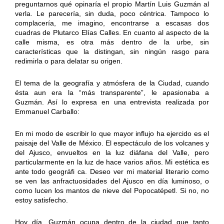
preguntarnos qué opinaría el propio Martín Luis Guzmán al
verla. Le parecería, sin duda, poco céntrica. Tampoco lo
complacería, me imagino, encontrarse a escasas dos
cuadras de Plutarco Elías Calles. En cuanto al aspecto de la
calle misma, es otra más dentro de la urbe, sin
características que la distingan, sin ningún rasgo para
redimirla o para delatar su origen.
El tema de la geografía y atmósfera de la Ciudad, cuando
ésta aun era la “más transparente”, le apasionaba a
Guzmán. Así lo expresa en una entrevista realizada por
Emmanuel Carballo:
En mi modo de escribir lo que mayor influjo ha ejercido es el
paisaje del Valle de México. El espectáculo de los volcanes y
del Ajusco, envueltos en la luz diáfana del Valle, pero
particularmente en la luz de hace varios años. Mi estética es
ante todo geográfi ca. Deseo ver mi material literario como
se ven las anfractuosidades del Ajusco en día luminoso, o
como lucen los mantos de nieve del Popocatépetl. Si no, no
estoy satisfecho.
Hoy día, Guzmán ocupa dentro de la ciudad que tanto