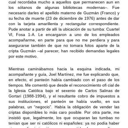
cual recordaba mucho a aquellos que permanecen aun en
los sótanos de algunas bibliotecas modernas–. Fue
necesario darles el apellido materno de Guzmán (Franco) y
su fecha de muerte (23 de diciembre de 1976) antes de dar
con la tarjeta amarillenta y rectangular correspondiente.
Pude anotar a partir de allí la ubicación de su tumba: Cuartel
VI, Fosa 1-A. Le encargaron a uno de los empleados
acompañarme, en parte para que no me perdiera y para
asegurarse también de que no tomara fotos aparte de la
cripta Guzmán –al parecer, han recibido demandas legales
por este motivo.
Mientras caminábamos hacia la esquina indicada, mi
acompañante y guía, Joel Martínez, me fue explicando que,
en efecto, el panteón había cambiado con el paso de los
tiempos. Me comentó que desde el reconocimiento ofi cial de
la Iglesia Católica bajo el sexenio de Carlos Salinas de
Gortari (1988-1994), y el resultante cobro de impuestos a
sus instituciones, el panteón se había vuelto, en sus
palabras, un “negocio”. Había la obligación de vender las
criptas disponibles lo más caro posible. Por otra parte, me
insistió que, legalmente, los que ocuparan las tumbas no
tenían que ser ni católicos ni españoles: ya no podía haber