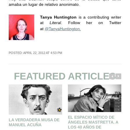
amaba un lugar de relativo anonimato.
Tanya Huntington
is a contributing writer
at
Literal
. Follow her on Twitter
at
@
TanyaHuntington.
POSTED: APRIL 22, 2012 AT 4:53 PM
FEATURED ARTICLES
EL ESPACIO MÍTICO DE
LA VERDADERA MUSA DE
L
ÁNGELES MASTRETTA. A
MANUEL ACUÑA
LOS 40 AÑOS DE