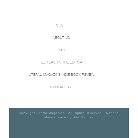
STAFF
ABOUT US
LINKS
LETTERS TO THE EDITOR
LITERAL MAGAZINE INDIE BOOK REVIEW
CONTACT US
Copyright Literal Magazine - All Rights Reserved - Website
Maintenance by
Site Mender