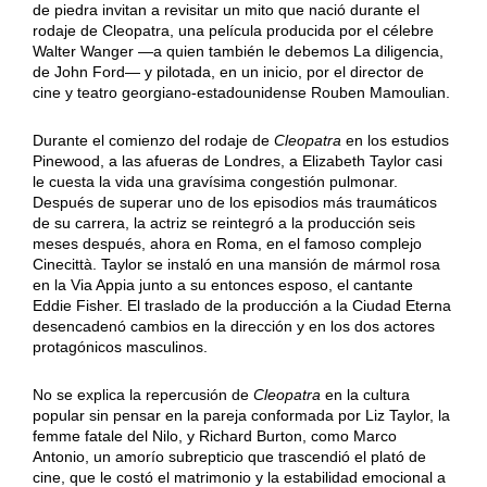
de piedra invitan a revisitar un mito que nació durante el
rodaje de Cleopatra, una película producida por el célebre
Walter Wanger —a quien también le debemos La diligencia,
de John Ford— y pilotada, en un inicio, por el director de
cine y teatro georgiano-estadounidense Rouben Mamoulian.
Durante el comienzo del rodaje de
Cleopatra
en los estudios
Pinewood, a las afueras de Londres, a Elizabeth Taylor casi
le cuesta la vida una gravísima congestión pulmonar.
Después de superar uno de los episodios más traumáticos
de su carrera, la actriz se reintegró a la producción seis
meses después, ahora en Roma, en el famoso complejo
Cinecittà. Taylor se instaló en una mansión de mármol rosa
en la Via Appia junto a su entonces esposo, el cantante
Eddie Fisher. El traslado de la producción a la Ciudad Eterna
desencadenó cambios en la dirección y en los dos actores
protagónicos masculinos.
No se explica la repercusión de
Cleopatra
en la cultura
popular sin pensar en la pareja conformada por Liz Taylor, la
femme fatale del Nilo, y Richard Burton, como Marco
Antonio, un amorío subrepticio que trascendió el plató de
cine, que le costó el matrimonio y la estabilidad emocional a