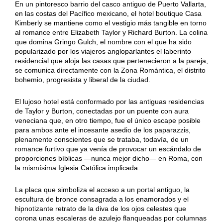
En un pintoresco barrio del casco antiguo de Puerto Vallarta,
en las costas del Pacífico mexicano, el hotel boutique Casa
Kimberly se mantiene como el vestigio más tangible en torno
al romance entre Elizabeth Taylor y Richard Burton. La colina
que domina Gringo Gulch, el nombre con el que ha sido
popularizado por los viajeros angloparlantes el laberinto
residencial que aloja las casas que pertenecieron a la pareja,
se comunica directamente con la Zona Romántica, el distrito
bohemio, progresista y liberal de la ciudad.
El lujoso hotel está conformado por las antiguas residencias
de Taylor y Burton, conectadas por un puente con aura
veneciana que, en otro tiempo, fue el único escape posible
para ambos ante el incesante asedio de los paparazzis,
plenamente conscientes que se trataba, todavía, de un
romance furtivo que ya venía de provocar un escándalo de
proporciones bíblicas —nunca mejor dicho— en Roma, con
la mismísima Iglesia Católica implicada.
La placa que simboliza el acceso a un portal antiguo, la
escultura de bronce consagrada a los enamorados y el
hipnotizante retrato de la diva de los ojos celestes que
corona unas escaleras de azulejo flanqueadas por columnas