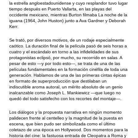
la estrella angloestadounidense y cuyo resplandor tuvo lugar
tiempo después en Puerto Vallarta, en las playas del
occidente mexicano, mientras Burton filmaba La noche de la
iguana (1964, John Huston) junto a Ava Gardner y Deborah
Kerr.
Se trató, por diversos motivos, de un rodaje especialmente
caótico. La duración final de la película pasó de seis horas a
cuatro y el escándalo en torno a las infidelidades de sus
protagonistas eclipsó, por mucho, su recorrido en salas. A
pesar de esto —y por todo esto—, se trata de una de las
películas fundamentales en la formación cinéfila de toda una
generación. Hablamos de una de las primeras cintas épicas
en formato de superproducción que destilaban un
indiscutible aroma autoral, un mérito absoluto de un genio
inalcanzable como Joseph L. Mankiewicz —que luego no
quedó del todo satisfecho con los recortes del montaje—.
Los diálogos y la propuesta narrativa en ningún momento
palidecen frente al centelleo y la magnitud de la puesta en
escena, que bien pudo ser simbolizada como el último
coletazo de una época en Hollywood. Dos momentos para la
historia del cine: la fastuosa entrada de Cleopatra a Roma y