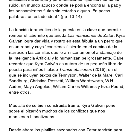
ruido, un mundo acuoso donde se podía encontrar la paz y
los pensamientos fluían sin estorbo alguno. En pocas
palabras, un estado ideal.” (pp. 13-14).
La función terapéutica de la poesía es la clave que permite
romper el laberinto que anuda
Las mansiones de Zatar
. Kyra
Galván logra dar vida y rostro en esta fábula a un perro que
es un robot y cuya “conciencia” pierde en el camino de la
narración las comillas que lo arrinconan en el andamiaje de
la Inteligencia Artificial y lo humanizan peligrosamente. Cabe
recordar que Kyra Galván es autora de un pequeño libro de
poesía para niños titulado
Transmutaciones
(2016), en el
que se incluyen textos de Tennyson, Walter de la Mare, Carl
Sandburg, Christina Rossetti, William Wordsworth, W.H.
Auden, Maya Angelou, William Carlos Williams y Ezra Pound,
entre otros.
Más allá de su bien construida trama, Kyra Galván pone
sobre el pizarrón muchos de los conflictos que nos
mantienen hipnotizados.
Desde ahora los platillos sazonados con Zatar tendrán para