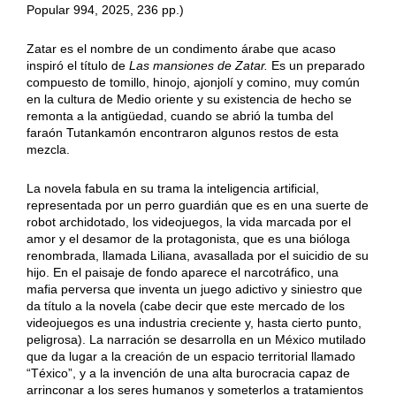
Popular 994, 2025, 236 pp.)
Zatar es el nombre de un condimento árabe que acaso
inspiró el título de
Las mansiones de Zatar.
Es un preparado
compuesto de tomillo, hinojo, ajonjolí y comino, muy común
en la cultura de Medio oriente y su existencia de hecho se
remonta a la antigüedad, cuando se abrió la tumba del
faraón Tutankamón encontraron algunos restos de esta
mezcla.
La novela fabula en su trama la inteligencia artificial,
representada por un perro guardián que es en una suerte de
robot archidotado, los videojuegos, la vida marcada por el
amor y el desamor de la protagonista, que es una bióloga
renombrada, llamada Liliana, avasallada por el suicidio de su
hijo. En el paisaje de fondo aparece el narcotráfico, una
mafia perversa que inventa un juego adictivo y siniestro que
da título a la novela (cabe decir que este mercado de los
videojuegos es una industria creciente y, hasta cierto punto,
peligrosa). La narración se desarrolla en un México mutilado
que da lugar a la creación de un espacio territorial llamado
“Téxico”, y a la invención de una alta burocracia capaz de
arrinconar a los seres humanos y someterlos a tratamientos