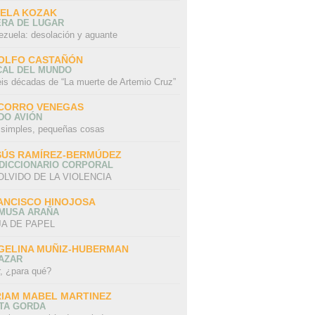
SELA KOZAK
ERA DE LUGAR
ezuela: desolación y aguante
OLFO CASTAÑÓN
CAL DEL MUNDO
eis décadas de “La muerte de Artemio Cruz”
CORRO VENEGAS
DO AVIÓN
 simples, pequeñas cosas
SÚS RAMÍREZ-BERMÚDEZ
 DICCIONARIO CORPORAL
OLVIDO DE LA VIOLENCIA
ANCISCO HINOJOSA
 MUSA ARAÑA
A DE PAPEL
GELINA MUÑIZ-HUBERMAN
AZAR
r, ¿para qué?
RIAM MABEL MARTINEZ
STA GORDA