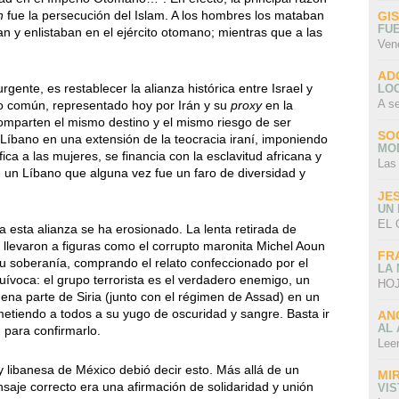
n
fue la persecución del Islam. A los hombres los mataban
GI
FU
an y enlistaban en el ejército otomano; mientras que a las
Ven
AD
gente, es restablecer la alianza histórica entre Israel y
LO
A s
go común, representado hoy por Irán y su
proxy
en la
mparten el mismo destino y el mismo riesgo de ser
SO
Líbano en una extensión de la teocracia iraní, imponiendo
MO
ca a las mujeres, se financia con la esclavitud africana y
Las
de un Líbano que alguna vez fue un faro de diversidad y
JE
UN
EL 
a esta alianza se ha erosionado. La lenta retirada de
ó llevaron a figuras como el corrupto maronita Michel Aoun
FR
u soberanía, comprando el relato confeccionado por el
LA
uívoca: el grupo terrorista es el verdadero enemigo, un
HOJ
ena parte de Siria (junto con el régimen de Assad) en un
metiendo a todos a su yugo de oscuridad y sangre. Basta ir
AN
AL 
, para confirmarlo.
Lee
 libanesa de México debió decir esto. Más allá de un
MI
saje correcto era una afirmación de solidaridad y unión
VI