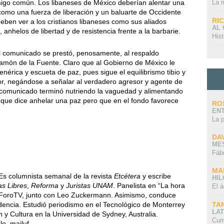
igo común. Los libaneses de México deberían alentar una
La 
 como una fuerza de liberación y un baluarte de Occidente
RI
deben ver a los cristianos libaneses como sus aliados
AL
anhelos de libertad y de resistencia frente a la barbarie.
Hist
 el comunicado se prestó, penosamente, al respaldo
Ramón de la Fuente. Claro que al Gobierno de México le
nérica y escueta de paz, pues sigue el equilibrismo tibio y
ior, negándose a señalar al verdadero agresor y agente de
 el comunicado terminó nutriendo la vaguedad y alimentando
o que dice anhelar una paz pero que en el fondo favorece
RO
EN
La 
DA
ME
Fáb
MA
Es columnista semanal de la revista
Etcétera
y escribe
HI
ras Libres
,
Reforma
y
Juristas UNAM
. Panelista en “La hora
El á
 ForoTV, junto con Leo Zuckermann. Asimismo, conduce
TA
dencia. Estudió periodismo en el Tecnológico de Monterrey
LAT
 y Cultura en la Universidad de Sydney, Australia.
Cum
lo_majluf