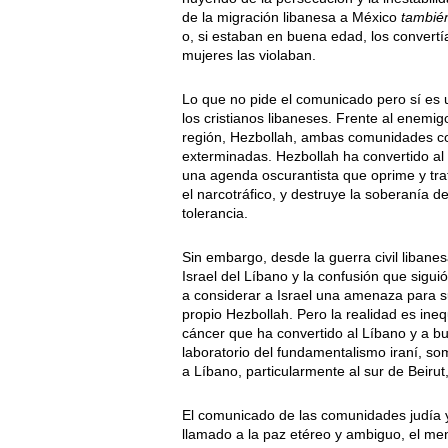
de la migración libanesa a México
tambié
o, si estaban en buena edad, los convertí
mujeres las violaban.
Lo que no pide el comunicado pero sí es ur
los cristianos libaneses. Frente al enemi
región, Hezbollah, ambas comunidades co
exterminadas. Hezbollah ha convertido al 
una agenda oscurantista que oprime y trafi
el narcotráfico, y destruye la soberanía 
tolerancia.
Sin embargo, desde la guerra civil libanes
Israel del Líbano y la confusión que sigui
a considerar a Israel una amenaza para s
propio Hezbollah. Pero la realidad es ineq
cáncer que ha convertido al Líbano y a bu
laboratorio del fundamentalismo iraní, so
a Líbano, particularmente al sur de Beirut
El comunicado de las comunidades judía y
llamado a la paz etéreo y ambiguo, el men