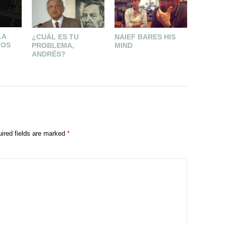
LA
¿CUÁL ES TU
NAIEF BARES HIS
EL NIDO
LOS
PROBLEMA,
MIND
ABAND
ANDRÉS?
ired fields are marked
*