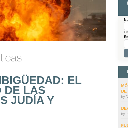
N
Fir
Em
ticas
BIGÜEDAD: EL
MÓ
 DE LAS
DE
 JUDÍA Y
by
D
DE
by
l
FU