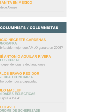
BANITA EN MÉXICO
dette Alonso
COLUMNISTS / COLUMNISTAS
RGIO NEGRETE CÁRDENAS
ONOKAFKA
bría sido mejor que AMLO ganara en 2006?
SÉ ANTONIO AGUILAR RIVERA
CUS CURIAE
independencias y declaraciones
RLOS BRAVO REGIDOR
 VERDAD CONTRARIA
ho poder, poca capacidad
BLO MAJLUF
NIDADES ECLÉCTICAS
uijote a los 41
A CLAVEL
NDROME DE SCHEREZADE