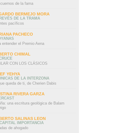
 cuernos de la fama
GARDO BERMEJO MORA
REVÉS DE LA TRAMA
ntes pacíficos
RIANA PACHECO
OYANAS
a entender el Premio Aena
BERTO CHIMAL
 CRUCE
LAR CON LOS CLÁSICOS
IEF YEHYA
NICAS DE LA INTERZONA
ue queda de ti, de Cherien Dabis
ISTINA RIVERA GARZA
ERCAST
iña: una escritura geológica de Balam
rigo
BERTO SALINAS LEON
CAPITAL IMPORTANCIA
adas de ahogado