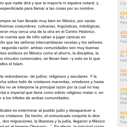
to que nadie dirá y que la mayoría ni siquiera notará; y,
Los
esperdiciada para llamar a las cosas por su nombre.
ED
EL 
mpre se han llevado muy bien en México, por varias
Apu
imas costumbres: culinarias, lingüísticas, mitológicas,
ieron muy cerca una de la otra en el Centro Histórico,
AD
TR
e cuenta que de niño salían a jugar canicas en
Par
año que las señoras intercambiaran recetas y los señores
s la segunda razón: ambas comunidades son muy buenas
AL
s exóticos en México como el ahorro, la disciplina, la
EL
los vínculos comerciales, se llevan bien –y esto es lo que
HAB
llos el Islam.
NA
CRÓ
a redundancia– de judíos: religiosos y seculares. Y la
Lo q
cha sobre todo de cristianos maronitas, ortodoxos y hasta
os no se interpone la principal razón por la cual no hay
CR
enta e imperial que tiene como edicto religioso matar o, en
OV
ir a los infieles de ambas comunidades.
Rap
Rod
icales es exterminar al pueblo judío y desaparecer a
RO
los cristianos. De hecho, el comunicado conjunto lo dice
DE 
 dos migraciones, la libanesa y la judía, llegaron a México
Pat
dad en el Imperio Otomano…”. En efecto, la principal razón