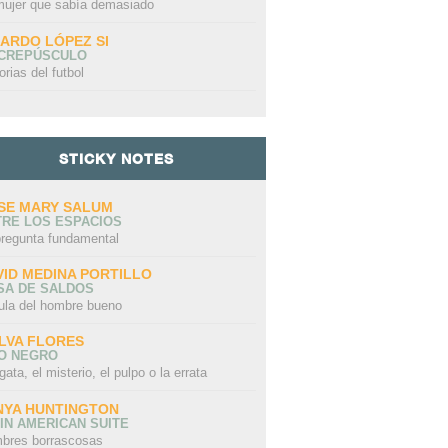
mujer que sabía demasiado
CARDO LÓPEZ SI
 CREPÚSCULO
orias del futbol
STICKY NOTES
SE MARY SALUM
TRE LOS ESPACIOS
pregunta fundamental
VID MEDINA PORTILLO
SA DE SALDOS
ula del hombre bueno
LVA FLORES
LO NEGRO
gata, el misterio, el pulpo o la errata
NYA HUNTINGTON
IN AMERICAN SUITE
bres borrascosas