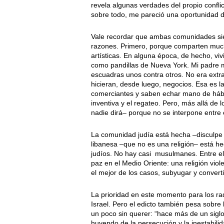
revela algunas verdades del propio conflic
sobre todo, me pareció una oportunidad d
Vale recordar que ambas comunidades sie
razones. Primero, porque comparten muchís
artísticas. En alguna época, de hecho, viv
como pandillas de Nueva York. Mi padre m
escuadras unos contra otros. No era extr
hicieran, desde luego, negocios. Esa e
comerciantes y saben echar mano de hábito
inventiva y el regateo. Pero, más allá de 
nadie dirá– porque no se interpone entre e
La comunidad judía está hecha –disculpe l
libanesa –que no es una religión– está he
judíos. No hay casi musulmanes. Entre ell
paz en el Medio Oriente: una religión viol
el mejor de los casos, subyugar y convert
La prioridad en este momento para los rad
Israel. Pero el edicto también pesa sobre 
un poco sin querer: “hace más de un siglo,
huyendo de la persecución y la inestabili