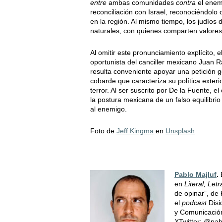
entre
ambas comunidades
contra
el enem
reconciliación con Israel, reconociéndolo
en la región. Al mismo tiempo, los judíos 
naturales, con quienes comparten valores, 
Al omitir este pronunciamiento explícito,
oportunista del canciller mexicano Juan 
resulta conveniente apoyar una petición ge
cobarde que caracteriza su política exter
terror. Al ser suscrito por De la Fuente,
la postura mexicana de un falso equilibri
al enemigo.
Foto de
Jeff Kingma
en
Unsplash
Pablo Majluf
.
en
Literal, Let
de opinar”, de
el
podcast
Disi
y Comunicación
XTwitter: @pab