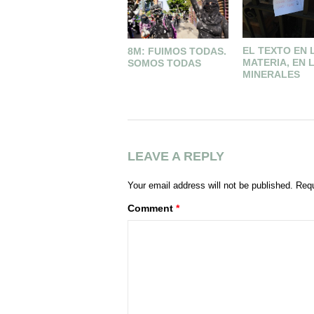
EL TEXTO EN 
8M: FUIMOS TODAS.
MATERIA, EN 
SOMOS TODAS
MINERALES
LEAVE A REPLY
Your email address will not be published.
Requ
Comment
*