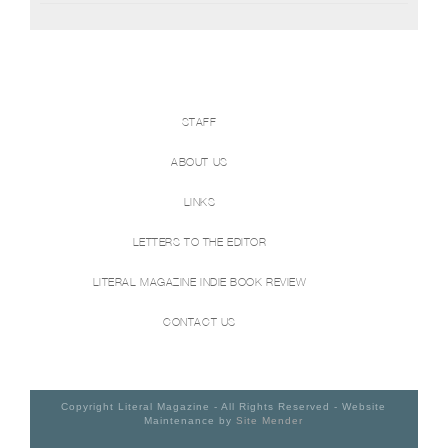
STAFF
ABOUT US
LINKS
LETTERS TO THE EDITOR
LITERAL MAGAZINE INDIE BOOK REVIEW
CONTACT US
Copyright Literal Magazine - All Rights Reserved - Website
Maintenance by
Site Mender