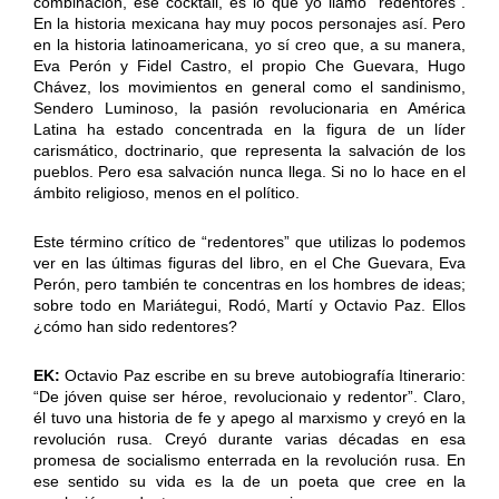
combinación, ese cocktail, es lo que yo llamo “redentores”.
En la historia mexicana hay muy pocos personajes así. Pero
en la historia latinoamericana, yo sí creo que, a su manera,
Eva Perón y Fidel Castro, el propio Che Guevara, Hugo
Chávez, los movimientos en general como el sandinismo,
Sendero Luminoso, la pasión revolucionaria en América
Latina ha estado concentrada en la figura de un líder
carismático, doctrinario, que representa la salvación de los
pueblos. Pero esa salvación nunca llega. Si no lo hace en el
ámbito religioso, menos en el político.
Este término crítico de “redentores” que utilizas lo podemos
ver en las últimas figuras del libro, en el Che Guevara, Eva
Perón, pero también te concentras en los hombres de ideas;
sobre todo en Mariátegui, Rodó, Martí y Octavio Paz. Ellos
¿cómo han sido redentores?
EK:
Octavio Paz escribe en su breve autobiografía Itinerario:
“De jóven quise ser héroe, revolucionaio y redentor”. Claro,
él tuvo una historia de fe y apego al marxismo y creyó en la
revolución rusa. Creyó durante varias décadas en esa
promesa de socialismo enterrada en la revolución rusa. En
ese sentido su vida es la de un poeta que cree en la