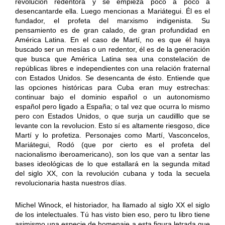
revolución redentora y se empieza poco a poco a
desencantarde ella. Luego mencionas a Mariátegui. Él es el
fundador, el profeta del marxismo indigenista. Su
pensamiento es de gran calado, de gran profundidad en
América Latina. En el caso de Martí, no es que él haya
buscado ser un mesías o un redentor, él es de la generación
que busca que América Latina sea una constelación de
repúblicas libres e independientes con una relación fraternal
con Estados Unidos. Se desencanta de ésto. Entiende que
las opciones históricas para Cuba eran muy estrechas:
continuar bajo el dominio español o un autonomismo
español pero ligado a España; o tal vez que ocurra lo mismo
pero con Estados Unidos, o que surja un caudilllo que se
levante con la revolucion. Esto sí es altamente riesgoso, dice
Martí y lo profetiza. Personajes como Martí, Vasconcelos,
Mariátegui, Rodó (que por cierto es el profeta del
nacionalismo iberoamericano), son los que van a sentar las
bases ideológicas de lo que estallará en la segunda mitad
del siglo XX, con la revolución cubana y toda la secuela
revolucionaria hasta nuestros días.
Michel Winock, el historiador, ha llamado al siglo XX el siglo
de los intelectuales. Tú has visto bien eso, pero tu libro tiene
asimismo una especie de homenaje a esta figura letrada que