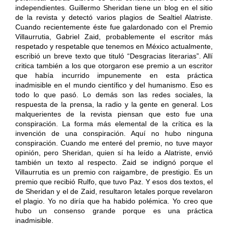
independientes. Guillermo Sheridan tiene un blog en el sitio
de la revista y detectó varios plagios de Sealtiel Alatriste.
Cuando recientemente éste fue galardonado con el Premio
Villaurrutia, Gabriel Zaid, probablemente el escritor más
respetado y respetable que tenemos en México actualmente,
escribió un breve texto que tituló “Desgracias literarias”. Allí
critica también a los que otorgaron ese premio a un escritor
que había incurrido impunemente en esta práctica
inadmisible en el mundo científico y del humanismo. Eso es
todo lo que pasó. Lo demás son las redes sociales, la
respuesta de la prensa, la radio y la gente en general. Los
malquerientes de la revista piensan que esto fue una
conspiración. La forma más elemental de la crítica es la
invención de una conspiración. Aquí no hubo ninguna
conspiración. Cuando me enteré del premio, no tuve mayor
opinión, pero Sheridan, quien sí ha leído a Alatriste, envió
también un texto al respecto. Zaid se indignó porque el
Villaurrutia es un premio con raigambre, de prestigio. Es un
premio que recibió Rulfo, que tuvo Paz. Y esos dos textos, el
de Sheridan y el de Zaid, resultaron letales porque revelaron
el plagio. Yo no diría que ha habido polémica. Yo creo que
hubo un consenso grande porque es una práctica
inadmisible.