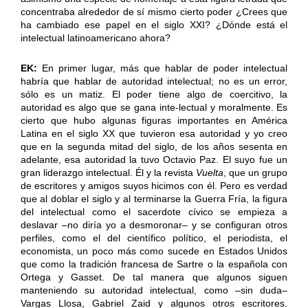
concentraba alrededor de sí mismo cierto poder ¿Crees que
ha cambiado ese papel en el siglo XXI? ¿Dónde está el
intelectual latinoamericano ahora?
EK:
En primer lugar, más que hablar de poder intelectual
habría que hablar de autoridad intelectual; no es un error,
sólo es un matiz. El poder tiene algo de coercitivo, la
autoridad es algo que se gana inte-lectual y moralmente. Es
cierto que hubo algunas figuras importantes en América
Latina en el siglo XX que tuvieron esa autoridad y yo creo
que en la segunda mitad del siglo, de los años sesenta en
adelante, esa autoridad la tuvo Octavio Paz. El suyo fue un
gran liderazgo intelectual. Él y la revista
Vuelta
, que un grupo
de escritores y amigos suyos hicimos con él. Pero es verdad
que al doblar el siglo y al terminarse la Guerra Fría, la figura
del intelectual como el sacerdote cívico se empieza a
deslavar –no diría yo a desmoronar– y se configuran otros
perfiles, como el del científico político, el periodista, el
economista, un poco más como sucede en Estados Unidos
que como la tradición francesa de Sartre o la española con
Ortega y Gasset. De tal manera que algunos siguen
manteniendo su autoridad intelectual, como –sin duda–
Vargas Llosa, Gabriel Zaid y algunos otros escritores.