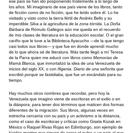
ese país se han ido posponiendo tristemente a lo largo de
los años. Mi imaginario de ese país viene de los libros, tanto
de ficción como de no ficción, que he leído sobre él. Lo he
visitado y visto como la tierra fértil de Andrés Bello y su
imperdible
Silva a la agricultura de la zona tórrida
. La
Doña
Bárbara
de Rómulo Gallegos aún me queda en el recuerdo
de mis clases de literatura en la educación escolar. O el gran
cariño que le tuve a la Biblioteca Ayacucho —de la que tengo
casi todos sus libros— y que fue en donde aprendí mucho
de lo que ahora sé de literatura. Más tarde llegó a mí Teresa
de la Parra quien me educó con libros como
Memorias de
Mamá Blanca,
que inmortalizó la idea de una Venezuela de
inicios del siglo XX, o con
Ifigenia. Diario de una señorita que
escribió porque se fastidiaba,
que fue un escándalo para su
tiempo.
Hay muchos otros nombres que recordar, pero hoy la
Venezuela que imagino viene de escritoras en el exilio o en
la diáspora, para tener dos términos que maticen dos formas
diferentes de la migración. Sus libros, algunas veces en
estrecha cercanía con su país y un activismo a la distancia,
como el caso de escritoras y críticas como Gisela Kozak en
México o Raquel Rivas Rojas en Edimburgo, son ejemplo de
lúcidas mentes que siguen de cerca el pulso a un país al que