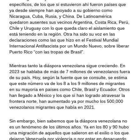
específicos, de los que sí estuvieron ahí fueron países que
ya desde siempre han apoyado a su gobierno como
Nicaragua, Cuba, Rusia, y China. De Latinoamérica
quedaron ausentes sus vecinos Argentina, Costa Rica, Perú,
Chile y Uruguay con lo que queda claro el aislamiento que
está teniendo en la región. Otra ha sido su voz en las
declaraciones como las que hizo en el Festival Mundial
Internacional Antifascista por un Mundo Nuevo, sobre liberar
Puerto Rico “con las tropas de Brasil”.
Mientras tanto la diáspora venezolana sigue creciendo. En
2023 se hablaba de más de 7 millones de venezolanos fuera
de su país. Hoy, según la fuente que se consulte, se estima
que este número va de los 8 a los 9 millones de migrantes
en su mayoría en países como Chile, Brasil y Ecuador. Otros
han llegado a México y los que sí han logrado atravesar la
frontera norte, han aumentado ya por mucho los 500,000
venezolanos migrantes que había en 2021.
Sin embargo, bien sabemos que la diáspora venezolana no
es un fenómeno de los últimos años. Ya en los 80 y 90 hubo
una migración de aquellos que salieron en el exilio o los que
dejaron Venezuela por violencia o por estar en desacuerdo