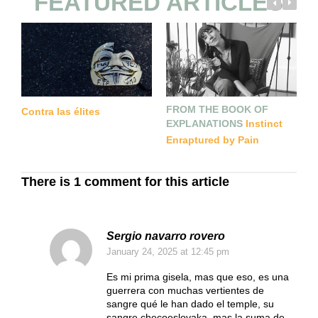
FEATURED ARTICLES
FROM THE BOOK OF
E
Contra las élites
V
EXPLANATIONS
Instinct
Enraptured by Pain
There is 1 comment for this article
Sergio navarro rovero
January 24, 2025
at 12:45 pm
Es mi prima gisela, mas que eso, es una
guerrera con muchas vertientes de
sangre qué le han dado el temple, su
sangre checoeslovaka, mas la suma de