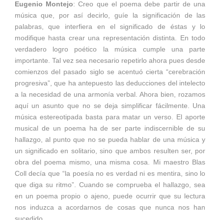
Eugenio Montejo
: Creo que el poema debe partir de una
música que, por así decirlo, guíe la significación de las
palabras, que interfiera en el significado de éstas y lo
modifique hasta crear una representación distinta. En todo
verdadero logro poético la música cumple una parte
importante. Tal vez sea necesario repetirlo ahora pues desde
comienzos del pasado siglo se acentuó cierta “cerebración
progresiva”, que ha antepuesto las deducciones del intelecto
a la necesidad de una armonía verbal. Ahora bien, rozamos
aquí un asunto que no se deja simplificar fácilmente. Una
música estereotipada basta para matar un verso. El aporte
musical de un poema ha de ser parte indiscernible de su
hallazgo, al punto que no se pueda hablar de una música y
un significado en solitario, sino que ambos resulten ser, por
obra del poema mismo, una misma cosa. Mi maestro Blas
Coll decía que “la poesía no es verdad ni es mentira, sino lo
que diga su ritmo”. Cuando se comprueba el hallazgo, sea
en un poema propio o ajeno, puede ocurrir que su lectura
nos induzca a acordarnos de cosas que nunca nos han
sucedido.