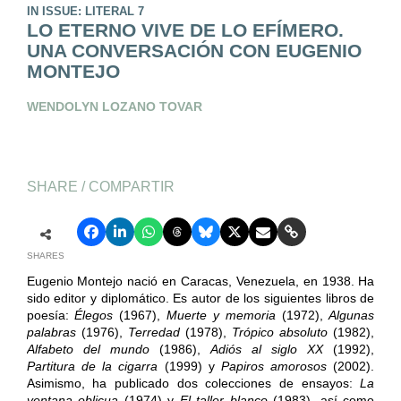
IN ISSUE: LITERAL 7
LO ETERNO VIVE DE LO EFÍMERO.
UNA CONVERSACIÓN CON EUGENIO
MONTEJO
WENDOLYN LOZANO TOVAR
SHARE / COMPARTIR
SHARES
Eugenio Montejo nació en Caracas, Venezuela, en 1938. Ha
sido editor y diplomático. Es autor de los siguientes libros de
poesía:
Élegos
(1967),
Muerte y memoria
(1972),
Algunas
palabras
(1976),
Terredad
(1978),
Trópico absoluto
(1982),
Alfabeto del mundo
(1986),
Adiós al siglo XX
(1992),
Partitura de la cigarra
(1999) y
Papiros amorosos
(2002).
Asimismo, ha publicado dos colecciones de ensayos:
La
ventana oblicua
(1974) y
El taller blanco
(1983), así como