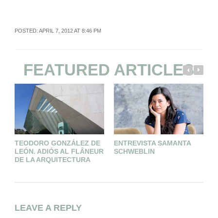
POSTED: APRIL 7, 2012 AT 8:46 PM
FEATURED ARTICLES
TEODORO GONZÁLEZ DE
ENTREVISTA SAMANTA
L
LEÓN. ADIÓS AL FLÂNEUR
SCHWEBLIN
DE LA ARQUITECTURA
LEAVE A REPLY