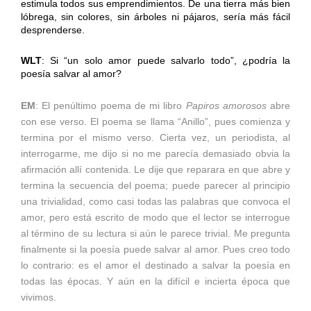
estimula todos sus emprendimientos. De una tierra más bien
lóbrega, sin colores, sin árboles ni pájaros, sería más fácil
desprenderse.
WLT
: Si “un solo amor puede salvarlo todo”, ¿podría la
poesía salvar al amor?
EM
: El penúltimo poema de mi libro
Papiros amorosos
abre
con ese verso. El poema se llama “Anillo”, pues comienza y
termina por el mismo verso. Cierta vez, un periodista, al
interrogarme, me dijo si no me parecía demasiado obvia la
afirmación allí contenida. Le dije que reparara en que abre y
termina la secuencia del poema; puede parecer al principio
una trivialidad, como casi todas las palabras que convoca el
amor, pero está escrito de modo que el lector se interrogue
al término de su lectura si aún le parece trivial. Me pregunta
finalmente si la poesía puede salvar al amor. Pues creo todo
lo contrario: es el amor el destinado a salvar la poesía en
todas las épocas. Y aún en la difícil e incierta época que
vivimos.