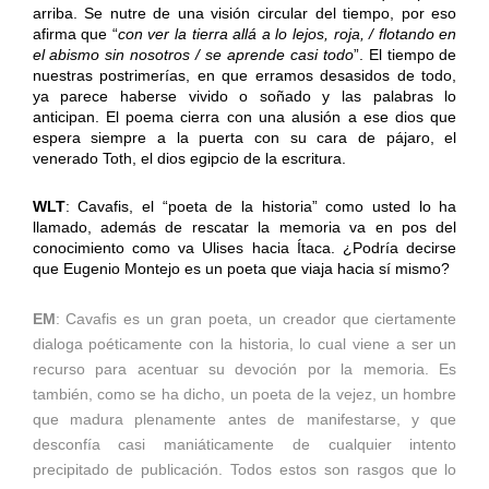
arriba. Se nutre de una visión circular del tiempo, por eso
afirma que “
con ver la tierra allá a lo lejos, roja, / flotando en
el abismo sin nosotros / se aprende casi todo
”. El tiempo de
nuestras postrimerías, en que erramos desasidos de todo,
ya parece haberse vivido o soñado y las palabras lo
anticipan. El poema cierra con una alusión a ese dios que
espera siempre a la puerta con su cara de pájaro, el
venerado Toth, el dios egipcio de la escritura.
WLT
: Cavafis, el “poeta de la historia” como usted lo ha
llamado, además de rescatar la memoria va en pos del
conocimiento como va Ulises hacia Ítaca. ¿Podría decirse
que Eugenio Montejo es un poeta que viaja hacia sí mismo?
EM
: Cavafis es un gran poeta, un creador que ciertamente
dialoga poéticamente con la historia, lo cual viene a ser un
recurso para acentuar su devoción por la memoria. Es
también, como se ha dicho, un poeta de la vejez, un hombre
que madura plenamente antes de manifestarse, y que
desconfía casi maniáticamente de cualquier intento
precipitado de publicación. Todos estos son rasgos que lo