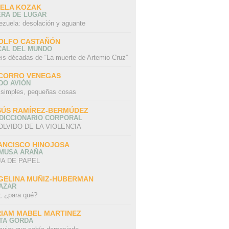
SELA KOZAK
ERA DE LUGAR
ezuela: desolación y aguante
OLFO CASTAÑÓN
CAL DEL MUNDO
eis décadas de “La muerte de Artemio Cruz”
CORRO VENEGAS
DO AVIÓN
 simples, pequeñas cosas
SÚS RAMÍREZ-BERMÚDEZ
 DICCIONARIO CORPORAL
OLVIDO DE LA VIOLENCIA
ANCISCO HINOJOSA
 MUSA ARAÑA
A DE PAPEL
GELINA MUÑIZ-HUBERMAN
AZAR
r, ¿para qué?
RIAM MABEL MARTINEZ
STA GORDA