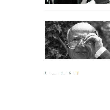
1
5
6
…
7