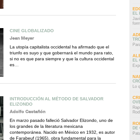
ED
EL 
Javi
for
CINE GLOBALIZADO
AD
Jean Meyer
TR
Par
La utopía capitalista occidental ha afirmado que el
triunfo es suyo y que gobernará el mundo para rato,
AL
si no es que para siempre y que la cultura occidental
EL
es…
Exp
NA
CRÓ
Lo q
CR
INTRODUCCIÓN AL MÉTODO DE SALVADOR
OV
ELIZONDO
Rap
Adolfo Castañón
Rod
En marzo pasado falleció Salvador Elizondo, uno de
RO
los grandes de la literatura mexicana
DE 
contemporánea. Nacido en México en 1932, es autor
Pat
de Farabeuf (1965), obra fundamental para la