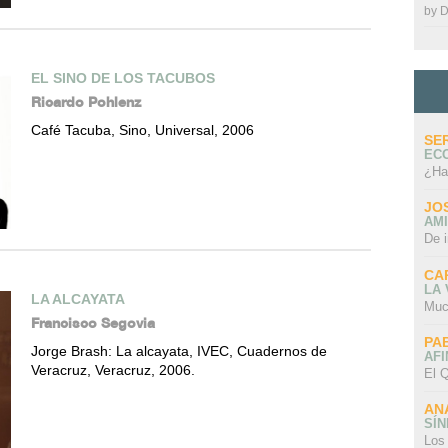
by
D
EL SINO DE LOS TACUBOS
Ricardo Pohlenz
Café Tacuba, Sino, Universal, 2006
SE
EC
¿Ha
JO
AMI
De 
CA
LA
LA ALCAYATA
Muc
Francisco Segovia
PA
Jorge Brash: La alcayata, IVEC, Cuadernos de
AFI
Veracruz, Veracruz, 2006.
El Q
AN
SÍ
Los