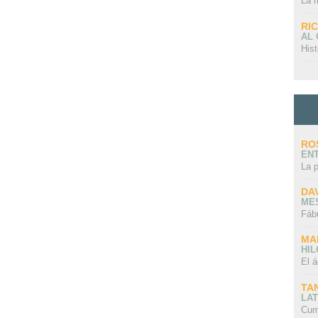
La 
RI
AL
Hist
RO
EN
La 
DA
ME
Fáb
MA
HI
El á
TA
LAT
Cum