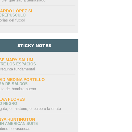
mujer que sabía demasiado
CARDO LÓPEZ SI
 CREPÚSCULO
orias del futbol
STICKY NOTES
SE MARY SALUM
TRE LOS ESPACIOS
pregunta fundamental
VID MEDINA PORTILLO
SA DE SALDOS
ula del hombre bueno
LVA FLORES
LO NEGRO
gata, el misterio, el pulpo o la errata
NYA HUNTINGTON
IN AMERICAN SUITE
bres borrascosas