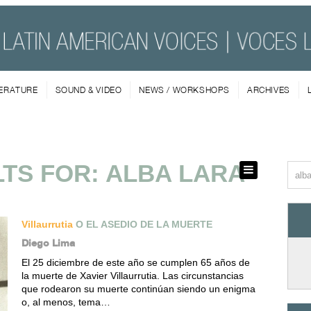
TERATURE
SOUND & VIDEO
NEWS / WORKSHOPS
ARCHIVES
TS FOR: ALBA LARA
Villaurrutia
O EL ASEDIO DE LA MUERTE
Diego Lima
El 25 diciembre de este año se cumplen 65 años de
la muerte de Xavier Villaurrutia. Las circunstancias
que rodearon su muerte continúan siendo un enigma
o, al menos, tema…