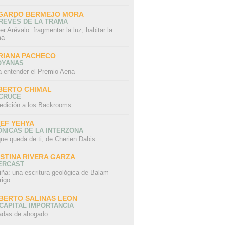
GARDO BERMEJO MORA
REVÉS DE LA TRAMA
er Arévalo: fragmentar la luz, habitar la
ma
RIANA PACHECO
OYANAS
a entender el Premio Aena
BERTO CHIMAL
 CRUCE
edición a los Backrooms
IEF YEHYA
NICAS DE LA INTERZONA
ue queda de ti, de Cherien Dabis
ISTINA RIVERA GARZA
ERCAST
iña: una escritura geológica de Balam
rigo
BERTO SALINAS LEON
CAPITAL IMPORTANCIA
adas de ahogado