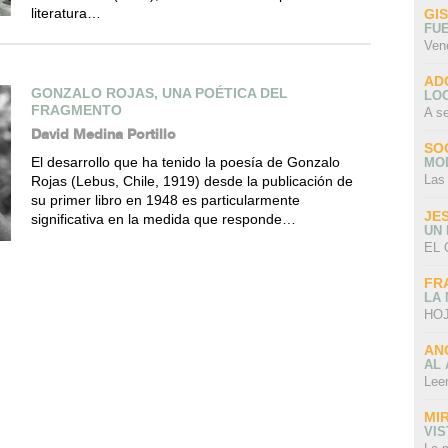
literatura…
GI
FU
Ven
AD
GONZALO ROJAS, UNA POÉTICA DEL
LO
FRAGMENTO
A s
David Medina Portillo
SO
El desarrollo que ha tenido la poesía de Gonzalo
MO
Las
Rojas (Lebus, Chile, 1919) desde la publicación de
su primer libro en 1948 es particularmente
JE
significativa en la medida que responde…
UN
EL 
FR
LA
HOJ
AN
AL 
Lee
MI
VI