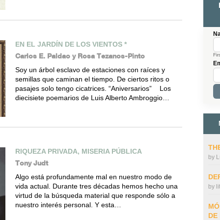
N
EN EL JARDÍN DE LOS VIENTOS *
Carlos E. Paldao y Rosa Tezanos-Pinto
Fir
Em
Soy un árbol esclavo de estaciones con raíces y
semillas que caminan el tiempo. De ciertos ritos o
pasajes solo tengo cicatrices. “Aniversarios” Los
diecisiete poemarios de Luis Alberto Ambroggio…
THE
RIQUEZA PRIVADA, MISERIA PÚBLICA
by
L
Tony Judt
DE
Algo está profundamente mal en nuestro modo de
vida actual. Durante tres décadas hemos hecho una
by
l
virtud de la búsqueda material que responde sólo a
nuestro interés personal. Y esta…
MÓ
DE