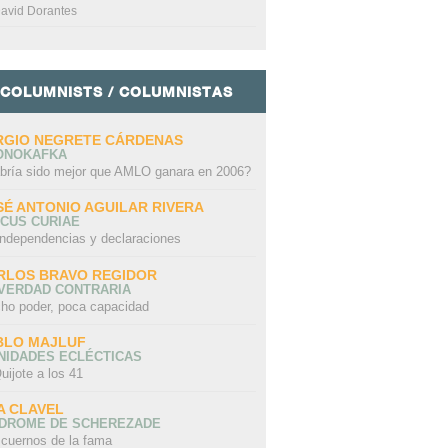
avid Dorantes
COLUMNISTS / COLUMNISTAS
RGIO NEGRETE CÁRDENAS
ONOKAFKA
bría sido mejor que AMLO ganara en 2006?
SÉ ANTONIO AGUILAR RIVERA
CUS CURIAE
independencias y declaraciones
RLOS BRAVO REGIDOR
 VERDAD CONTRARIA
ho poder, poca capacidad
BLO MAJLUF
NIDADES ECLÉCTICAS
uijote a los 41
A CLAVEL
NDROME DE SCHEREZADE
 cuernos de la fama