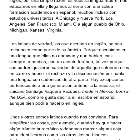
inglés, por una simple razón: es nuestra lengua madre, nos
educamos en ella y llegamos al norte con una sólida
formación académica en español, muchos incluso con
estudios universitarios. A Chicago y Nueva York, Los
Angeles, San Francisco, Miami. O a algún pueblo de Ohio,
Michigan, Kansas, Virginia.
Los latinos de verdad, los que escriben en inglés, no nos
reconocen como parte de su ámbito. Porque escribimos en
una lengua que ellos no dominan y que hablan, casi
siempre, a medias, con un acento foráneo, tal vez porque
sus padres quisieron salvarlos de aquello que sufrieron ellos
en carne y hueso: el rechazo y la discriminación por hablar
una lengua con cadencias de otra parte. Hay excepciones:
perteneciente a una generación anterior a la nuestra, el
chicano Santiago Vaquera Vázquez,
made in Mexico, born in
the USA
, como le gusta decir a él, escribe en español,
aunque bien podría hacerlo en inglés.
Unos y otros somos latinos cuando nos conviene. Para
simplificar las cosas, por ejemplo, cuando hay que hacer
algún trámite burocrático y debemos marcar alguna caja
para identificarnos como los otros, los no-blancos