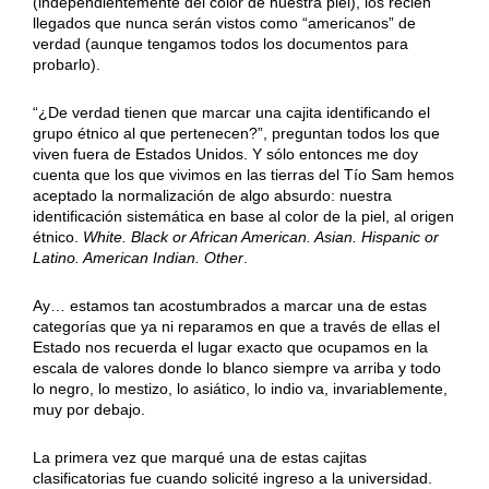
(independientemente del color de nuestra piel), los recién
llegados que nunca serán vistos como “americanos” de
verdad (aunque tengamos todos los documentos para
probarlo).
“¿De verdad tienen que marcar una cajita identificando el
grupo étnico al que pertenecen?”, preguntan todos los que
viven fuera de Estados Unidos. Y sólo entonces me doy
cuenta que los que vivimos en las tierras del Tío Sam hemos
aceptado la normalización de algo absurdo: nuestra
identificación sistemática en base al color de la piel, al origen
étnico.
White. Black or African American. Asian. Hispanic or
Latino. American Indian. Other
.
Ay… estamos tan acostumbrados a marcar una de estas
categorías que ya ni reparamos en que a través de ellas el
Estado nos recuerda el lugar exacto que ocupamos en la
escala de valores donde lo blanco siempre va arriba y todo
lo negro, lo mestizo, lo asiático, lo indio va, invariablemente,
muy por debajo.
La primera vez que marqué una de estas cajitas
clasificatorias fue cuando solicité ingreso a la universidad.