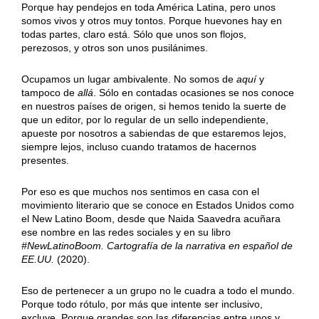
Porque hay pendejos en toda América Latina, pero unos
somos vivos y otros muy tontos. Porque huevones hay en
todas partes, claro está. Sólo que unos son flojos,
perezosos, y otros son unos pusilánimes.
Ocupamos un lugar ambivalente. No somos de
aquí
y
tampoco de
allá
. Sólo en contadas ocasiones se nos conoce
en nuestros países de origen, si hemos tenido la suerte de
que un editor, por lo regular de un sello independiente,
apueste por nosotros a sabiendas de que estaremos lejos,
siempre lejos, incluso cuando tratamos de hacernos
presentes.
Por eso es que muchos nos sentimos en casa con el
movimiento literario que se conoce en Estados Unidos como
el New Latino Boom, desde que Naida Saavedra acuñara
ese nombre en las redes sociales y en su libro
#NewLatinoBoom. Cartografía de la narrativa en español de
EE.UU.
(2020).
Eso de pertenecer a un grupo no le cuadra a todo el mundo.
Porque todo rótulo, por más que intente ser inclusivo,
excluye. Porque grandes son las diferencias entre unos y