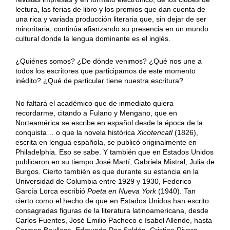
lectura, las ferias de libro y los premios que dan cuenta de
una rica y variada producción literaria que, sin dejar de ser
minoritaria, continúa afianzando su presencia en un mundo
cultural donde la lengua dominante es el inglés.
¿Quiénes somos? ¿De dónde venimos? ¿Qué nos une a
todos los escritores que participamos de este momento
inédito? ¿Qué de particular tiene nuestra escritura?
No faltará el académico que de inmediato quiera
recordarme, citando a Fulano y Mengano, que en
Norteamérica se escribe en español desde la época de la
conquista… o que la novela histórica
Xicotencatl
(1826),
escrita en lengua española, se publicó originalmente en
Philadelphia. Eso se sabe. Y también que en Estados Unidos
publicaron en su tiempo José Martí, Gabriela Mistral, Julia de
Burgos. Cierto también es que durante su estancia en la
Universidad de Columbia entre 1929 y 1930, Federico
García Lorca escribió
Poeta en Nueva York
(1940). Tan
cierto como el hecho de que en Estados Unidos han escrito
consagradas figuras de la literatura latinoamericana, desde
Carlos Fuentes, José Emilio Pacheco e Isabel Allende, hasta
Carmen Boullosa, Edmundo Paz Soldán, Cristina Rivera