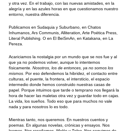
y otra vez. En el trabajo, con las nuevas amistades, en la
alegría y en las azules horas en que cuestionamos nuestro
entorno, nuestra diferencia.
Publicamos en Sudaquia y Suburbano, en Chatos
Inhumanos, Ars Communis, Alliteration, Arte Poética Press,
Literal Publishing. O en El BeiSmAn, en Katakana, en La
Pereza.
Acariciamos la nostalgia por un mundo que se nos fue y al
que ya no podemos volver, aunque lo intentemos
físicamente.
Nosotros, los de entonces, ya no somos los
mismos
. Por eso defendemos la hibridez, el contacto entre
culturas, el puente, la frontera, el intersticio, el espacio
intermedio donde hemos construido nuestras casas de
papel. Porque intuimos que tarde o temprano nos llegará la
hora de hacer las maletas otra vez y guardar todo en cajas.
La vida, los sueños. Todo eso que para muchos no vale
nada y para nosotros lo es todo.
Mientras tanto, nos queremos. En nuestros cuentos y
poemas. En algunas novelas, crónicas y ensayos. Nos
leemos. Nos reseñamos.
Melés y Teleo
. Nos seguimos de