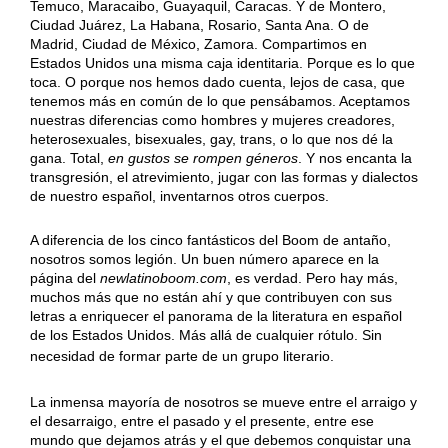
Temuco, Maracaibo, Guayaquil, Caracas. Y de Montero,
Ciudad Juárez, La Habana, Rosario, Santa Ana. O de
Madrid, Ciudad de México, Zamora. Compartimos en
Estados Unidos una misma caja identitaria. Porque es lo que
toca. O porque nos hemos dado cuenta, lejos de casa, que
tenemos más en común de lo que pensábamos. Aceptamos
nuestras diferencias como hombres y mujeres creadores,
heterosexuales, bisexuales, gay, trans, o lo que nos dé la
gana. Total,
en gustos se rompen géneros
. Y nos encanta la
transgresión, el atrevimiento, jugar con las formas y dialectos
de nuestro español, inventarnos otros cuerpos.
A diferencia de los cinco fantásticos del Boom de antaño,
nosotros somos legión. Un buen número aparece en la
página del
newlatinoboom.com
, es verdad. Pero hay más,
muchos más que no están ahí y que contribuyen con sus
letras a enriquecer el panorama de la literatura en español
de los Estados Unidos. Más allá de cualquier rótulo. Sin
necesidad de formar parte de un grupo literario.
La inmensa mayoría de nosotros se mueve entre el arraigo y
el desarraigo, entre el pasado y el presente, entre ese
mundo que dejamos atrás y el que debemos conquistar una