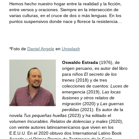
Hemos hecho nuestro hogar entre la realidad y la ficción,
entre versos y oraciones. Siempre en la intersección de
varias culturas, en el cruce de dos o más lenguas. En los
puntos suspensivos donde nace y florece la resistencia…
*Foto de
Daniel Angele
en
Unsplash
Oswaldo Estrada
(1976), de
origen peruano, es autor del libro
para niños
El secreto de los
trenes
(2018) y de tres
colecciones de cuentos:
Luces de
emergencia
(2019),
Las locas
ilusiones y otros relatos de
migración
(2020) y
Las guerras
perdidas
(2021). Es autor de la
novela
Tus pequeñas huellas
(2023) y ha editado el
volumen
Incurables. Relatos de dolencias y males
(2020),
con veinte autores latinoamericanos que viven en los
E.E.U.U. En el 2020 obtuvo dos International Latino Book
Awards y el Primer Premio de Testimonio de la Feria