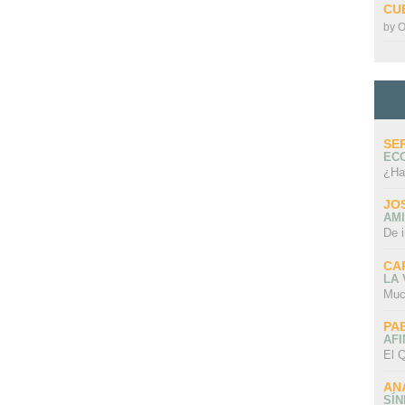
CU
by
O
SE
EC
¿Ha
JO
AMI
De 
CA
LA
Muc
PA
AFI
El Q
AN
SÍ