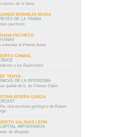
 cuernos de la fama
GARDO BERMEJO MORA
REVÉS DE LA TRAMA
ntes pacíficos
RIANA PACHECO
OYANAS
a entender el Premio Aena
BERTO CHIMAL
 CRUCE
edición a los Backrooms
IEF YEHYA
NICAS DE LA INTERZONA
ue queda de ti, de Cherien Dabis
ISTINA RIVERA GARZA
ERCAST
iña: una escritura geológica de Balam
rigo
BERTO SALINAS LEON
CAPITAL IMPORTANCIA
adas de ahogado