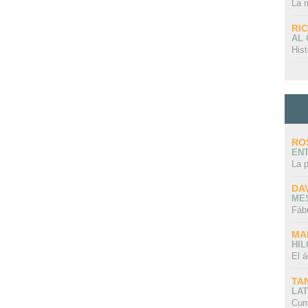
La 
RI
AL
Hist
RO
EN
La 
DA
ME
Fáb
MA
HI
El á
TA
LAT
Cum