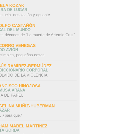
SELA KOZAK
ERA DE LUGAR
ezuela: desolación y aguante
OLFO CASTAÑÓN
CAL DEL MUNDO
eis décadas de “La muerte de Artemio Cruz”
CORRO VENEGAS
DO AVIÓN
 simples, pequeñas cosas
SÚS RAMÍREZ-BERMÚDEZ
 DICCIONARIO CORPORAL
OLVIDO DE LA VIOLENCIA
ANCISCO HINOJOSA
 MUSA ARAÑA
A DE PAPEL
GELINA MUÑIZ-HUBERMAN
AZAR
r, ¿para qué?
RIAM MABEL MARTINEZ
STA GORDA