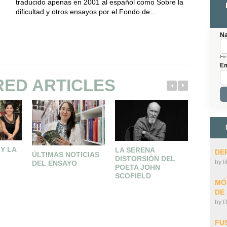
traducido apenas en 2001 al español como Sobre la
dificultad y otros ensayos por el Fondo de…
N
Fir
Em
RED ARTICLES
Y LA
LA SERENA
NO SEP
DE
ÚLTIMAS NOTICIAS
DISTORSIÓN DEL
VIDA DE
by
l
DEL ENSAYO
A
POETA JOHN
SCOFIELD
MÓ
DE
by
D
FU