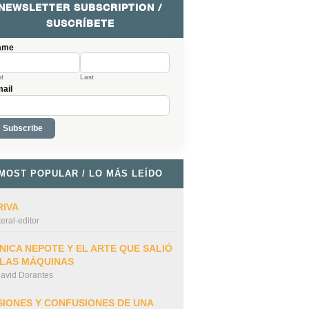
NEWSLETTER SUBSCRIPTION /
SUSCRÍBETE
ame
st
Last
ail
MOST POPULAR / LO MÁS LEÍDO
ARAR LA
LO BELLO TAMBIÉN
UN ESTUDIO
A
RIVA
 LA VIDA
ES ACEPTABLE
CRÍTICO Y
L
iteral-editor
LITERARIO DE LA
C
RELACIÓN DE LA
E
NICA NEPOTE Y EL ARTE QUE SALIÓ
FOTOGRAFÍA Y LA
 LAS MÁQUINAS
PALABRA OJOS QUE
NO VEN, DE
avid Dorantes
ANTONIO ANSÓN
SIONES Y CONFUSIONES DE UNA