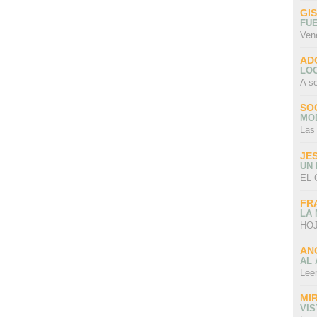
GI
FU
Ven
AD
LO
A s
SO
MO
Las
JE
UN
EL 
FR
LA
HOJ
AN
AL 
Lee
MI
VI