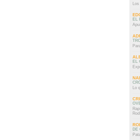
Los
ED
EL 
Apu
AD
TR
Par
AL
EL
Exp
NA
CRÓ
Lo q
CR
OV
Rap
Rod
RO
DE 
Pat