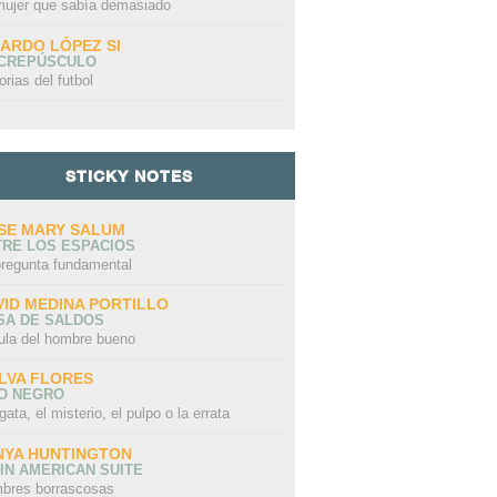
mujer que sabía demasiado
CARDO LÓPEZ SI
 CREPÚSCULO
orias del futbol
STICKY NOTES
SE MARY SALUM
TRE LOS ESPACIOS
pregunta fundamental
VID MEDINA PORTILLO
SA DE SALDOS
ula del hombre bueno
LVA FLORES
LO NEGRO
gata, el misterio, el pulpo o la errata
NYA HUNTINGTON
IN AMERICAN SUITE
bres borrascosas