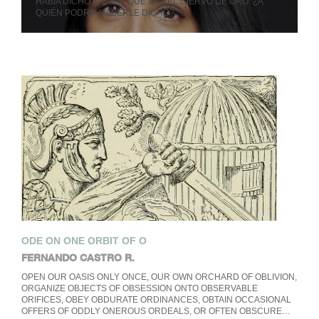
HABÍA DICHO A NADIE QUE ERA EL CIERVO DE ORO. ¿A
QUIÉN PODRÍA HABERLE DICHO?…
ODE ON ONE ORBIT OF O
FERNANDO CASTRO R.
OPEN OUR OASIS ONLY ONCE, OUR OWN ORCHARD OF OBLIVION,
ORGANIZE OBJECTS OF OBSESSION ONTO OBSERVABLE
ORIFICES, OBEY OBDURATE ORDINANCES, OBTAIN OCCASIONAL
OFFERS OF ODDLY ONEROUS ORDEALS, OR OFTEN OBSCURE…