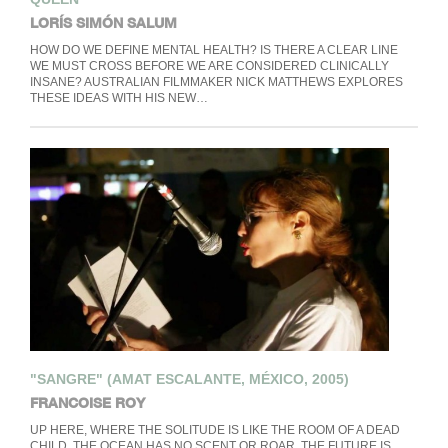
LORÍS SIMÓN SALUM
HOW DO WE DEFINE MENTAL HEALTH? IS THERE A CLEAR LINE
WE MUST CROSS BEFORE WE ARE CONSIDERED CLINICALLY
INSANE? AUSTRALIAN FILMMAKER NICK MATTHEWS EXPLORES
THESE IDEAS WITH HIS NEW…
"SANGRE" (AMAT ESCALANTE, MÉXICO, 2005)
FRANCOISE ROY
UP HERE, WHERE THE SOLITUDE IS LIKE THE ROOM OF A DEAD
CHILD, THE OCEAN HAS NO SCENT OR ROAR. THE FUTURE IS