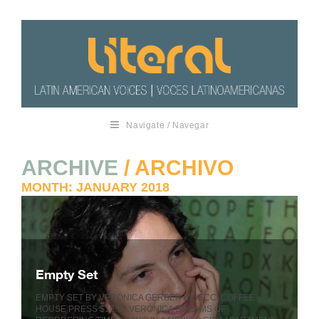
Navigate / Navegar
ARCHIVE
/ ARCHIVO
MONTH:
JANUARY 2018
Empty Set
EMPTY SET BY VERÓNICA GERBER BICECCI COFFEE
HOUSE PRESS $16.95 VERÓNICA DREAMS OF