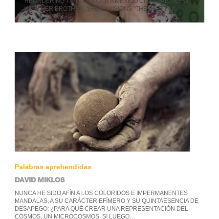
REORDERING TIME. LIVING IN A MEXICO CITY APARTMENT
WITH HER BROTHER, SHE ENVISIONS "THE PAST IN A…
Palabras aprehendidas
DAVID MIKLOS
NUNCA HE SIDO AFÍN A LOS COLORIDOS E IMPERMANENTES
MANDALAS, A SU CARÁCTER EFÍMERO Y SU QUINTAESENCIA DE
DESAPEGO: ¿PARA QUÉ CREAR UNA REPRESENTACIÓN DEL
COSMOS, UN MICROCOSMOS, SI LUEGO…