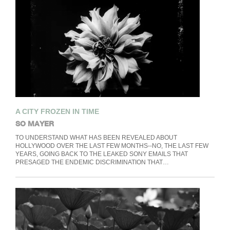
A CITY FROZEN IN TIME
SO MAYER
TO UNDERSTAND WHAT HAS BEEN REVEALED ABOUT
HOLLYWOOD OVER THE LAST FEW MONTHS--NO, THE LAST FEW
YEARS, GOING BACK TO THE LEAKED SONY EMAILS THAT
PRESAGED THE ENDEMIC DISCRIMINATION THAT…