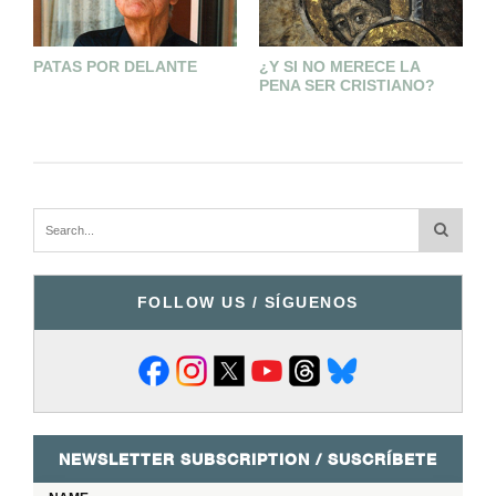
PATAS POR DELANTE
¿Y SI NO MERECE LA
C
PENA SER CRISTIANO?
T
FOLLOW US / SÍGUENOS
NEWSLETTER SUBSCRIPTION / SUSCRÍBETE