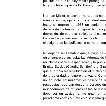
película en que Dudley Moore perseguía a 
larguirucha e impávida Bo Derek, cuyo atr
Norman Mailer, el escritor norteamericano
nuestra época, opinaba que el ideal más
hasta su muerte en 1963 un conjunto d
década de los treinta. Su figura de maniq
depresión, de pobreza, reflejaba el esplen
los afectos promiscuos, la sexualidad pródi
el estigma de los políticos, la carne en f
No deja de ser llamativo que, al paso del 
en el centro de las idolatrías. Además de 
reciclables para el espectáculo y la publ
Brigitte Bardot (Claudia Schiffer) o a Gi
que el propio Mailer ubica en el núcleo d
de la autoridad, el dinero y el vacío. C
un antídoto estimulante: el deseo de 
respuestas, que van desde la percepción
muchedumbre de mujeres bellas se vuelve
debe ser un accidente, no una norma.
paradigma estético. Éste es el estigma qu