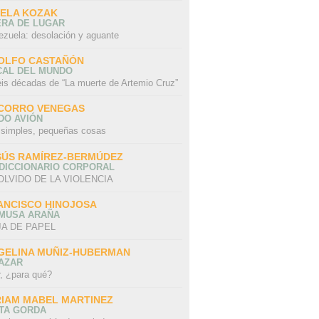
SELA KOZAK
ERA DE LUGAR
ezuela: desolación y aguante
OLFO CASTAÑÓN
CAL DEL MUNDO
eis décadas de “La muerte de Artemio Cruz”
CORRO VENEGAS
DO AVIÓN
 simples, pequeñas cosas
SÚS RAMÍREZ-BERMÚDEZ
 DICCIONARIO CORPORAL
OLVIDO DE LA VIOLENCIA
ANCISCO HINOJOSA
 MUSA ARAÑA
A DE PAPEL
GELINA MUÑIZ-HUBERMAN
AZAR
r, ¿para qué?
RIAM MABEL MARTINEZ
STA GORDA