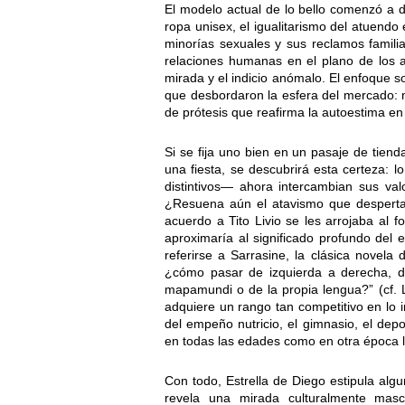
El modelo actual de lo bello comenzó a d
ropa unisex, el igualitarismo del atuendo
minorías sexuales y sus reclamos famili
relaciones humanas en el plano de los af
mirada y el indicio anómalo. El enfoque s
que desbordaron la esfera del mercado: 
de prótesis que reafirma la autoestima en
Si se fija uno bien en un pasaje de tien
una fiesta, se descubrirá esta certeza: 
distintivos— ahora intercambian sus val
¿Resuena aún el atavismo que desperta
acuerdo a Tito Livio se les arrojaba al 
aproximaría al significado profundo del 
referirse a Sarrasine, la clásica novela 
¿cómo pasar de izquierda a derecha, de 
mapamundi o de la propia lengua?” (cf. 
adquiere un rango tan competitivo en lo i
del empeño nutricio, el gimnasio, el dep
en todas las edades como en otra época l
Con todo, Estrella de Diego estipula algu
revela una mirada culturalmente mas