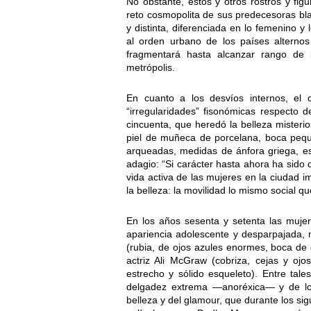
No obstante, éstos y otros rostros y fig
reto cosmopolita de sus predecesoras bl
y distinta, diferenciada en lo femenino 
al orden urbano de los países alterno
fragmentará hasta alcanzar rango de i
metrópolis.
En cuanto a los desvíos internos, el
“irregularidades” fisonómicas respecto d
cincuenta, que heredó la belleza misterios
piel de muñeca de porcelana, boca pequ
arqueadas, medidas de ánfora griega, e
adagio: “Si carácter hasta ahora ha sido 
vida activa de las mujeres en la ciudad 
la belleza: la movilidad lo mismo social q
En los años sesenta y setenta las mujere
apariencia adolescente y desparpajada, n
(rubia, de ojos azules enormes, boca de 
actriz Ali McGraw (cobriza, cejas y ojo
estrecho y sólido esqueleto). Entre tal
delgadez extrema —anoréxica— y de lo
belleza y del glamour, que durante los si