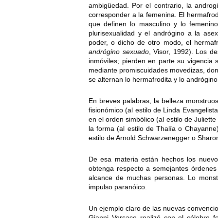
ambigüedad. Por el contrario, la andro
corresponder a la femenina. El hermafrod
que definen lo masculino y lo femenino
plurisexualidad y el andrógino a la asex
poder, o dicho de otro modo, el hermafro
andrógino sexuado
, Visor, 1992). Los de
inmóviles; pierden en parte su vigencia 
mediante promiscuidades movedizas, don
se alternan lo hermafrodita y lo andrógino
En breves palabras, la belleza monstruos
fisionómico (al estilo de Linda Evangeli
en el orden simbólico (al estilo de Juliett
la forma (al estilo de Thalía o Chayanne)
estilo de Arnold Schwarzenegger o Sharo
De esa materia están hechos los nuevos
obtenga respecto a semejantes órdenes i
alcance de muchas personas. Lo monst
impulso paranóico.
Un ejemplo claro de las nuevas convencion
Gianni Versace realizó con el célebre 