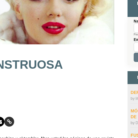
N
Fir
Em
NSTRUOSA
DE
by
l
MÓ
DE
by
D
FU