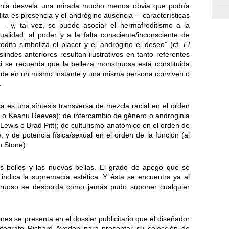
ginia desvela una mirada mucho menos obvia que podría
ita es presencia y el andrógino ausencia —características
— y, tal vez, se puede asociar el hermafroditismo a la
ualidad, al poder y a la falta consciente/inconsciente de
dita simboliza el placer y el andrógino el deseo” (cf.
El
slindes anteriores resultan ilustrativos en tanto referentes
si se recuerda que la belleza monstruosa está constituida
de en un mismo instante y una misma persona conviven o
.
a es una síntesis transversa de mezcla racial en el orden
sta o Keanu Reeves); de intercambio de género o androginia
e Lewis o Brad Pitt); de culturismo anatómico en el orden de
; y de potencia física/sexual en el orden de la función (al
n Stone).
 bellos y las nuevas bellas. El grado de apego que se
ndica la supremacía estética. Y ésta se encuentra ya al
ruoso se desborda como jamás pudo suponer cualquier
es se presenta en el dossier publicitario que el diseñador
fotógrafo Richard Avedon para presentar su colección de