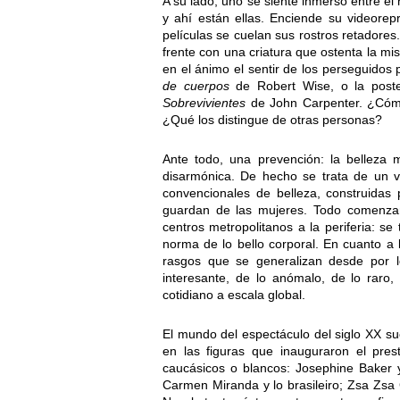
A su lado, uno se siente inmerso entre el 
y ahí están ellas. Enciende su videorep
películas se cuelan sus rostros retadores.
frente con una criatura que ostenta la m
en el ánimo el sentir de los perseguidos p
de cuerpos
de Robert Wise, o la poster
Sobrevivientes
de John Carpenter. ¿Cómo 
¿Qué los distingue de otras personas?
Ante todo, una prevención: la belleza
disarmónica. De hecho se trata de un vu
convencionales de belleza, construidas
guardan de las mujeres. Todo comenzarí
centros metropolitanos a la periferia: se
norma de lo bello corporal. En cuanto a 
rasgos que se generalizan desde por l
interesante, de lo anómalo, de lo raro, 
cotidiano a escala global.
El mundo del espectáculo del siglo XX su
en las figuras que inauguraron el pres
caucásicos o blancos: Josephine Baker y
Carmen Miranda y lo brasileiro; Zsa Zsa 