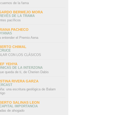
 cuernos de la fama
GARDO BERMEJO MORA
REVÉS DE LA TRAMA
ntes pacíficos
RIANA PACHECO
OYANAS
a entender el Premio Aena
BERTO CHIMAL
 CRUCE
LAR CON LOS CLÁSICOS
IEF YEHYA
NICAS DE LA INTERZONA
ue queda de ti, de Cherien Dabis
ISTINA RIVERA GARZA
ERCAST
iña: una escritura geológica de Balam
rigo
BERTO SALINAS LEON
CAPITAL IMPORTANCIA
adas de ahogado