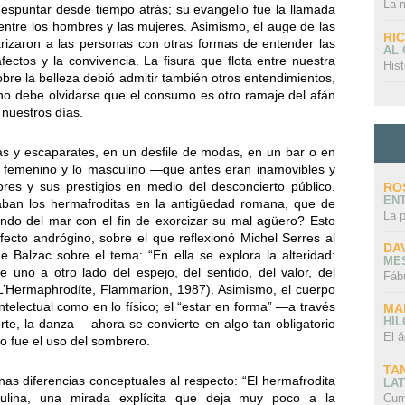
La 
espuntar desde tiempo atrás; su evangelio fue la llamada
 entre los hombres y las mujeres. Asimismo, el auge de las
RI
arizaron a las personas con otras formas de entender las
AL
ectos y la convivencia. La fisura que flota entre nuestra
Hist
obre la belleza debió admitir también otros entendimientos,
no debe olvidarse que el consumo es otro ramaje del afán
 nuestros días.
das y escaparates, en un desfile de modas, en un bar o en
lo femenino y lo masculino —que antes eran inamovibles y
ores y sus prestigios en medio del desconcierto público.
RO
EN
ban los hermafroditas en la antigüedad romana, que de
La 
fondo del mar con el fin de exorcizar su mal agüero? Esto
efecto andrógino, sobre el que reflexionó Michel Serres al
DA
de Balzac sobre el tema: “En ella se explora la alteridad:
ME
uno a otro lado del espejo, del sentido, del valor, del
Fáb
L’Hermaphrodíte, Flammarion, 1987). Asimismo, el cuerpo
ntelectual como en lo físico; el “estar en forma” —a través
MA
HI
orte, la danza— ahora se convierte en algo tan obligatorio
El á
o fue el uso del sombrero.
TA
nas diferencias conceptuales al respecto: “El hermafrodita
LAT
culina, una mirada explícita que deja muy poco a la
Cum