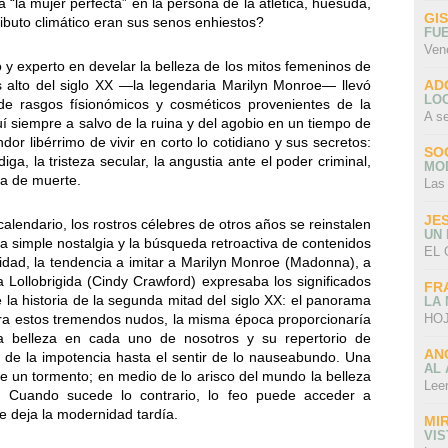
“la mujer perfecta” en la persona de la atlética, huesuda,
GI
ibuto climático eran sus senos enhiestos?
FU
Ven
 y experto en develar la belleza de los mitos femeninos de
AD
 alto del siglo XX —la legendaria Marilyn Monroe— llevó
LO
e rasgos físionómicos y cosméticos provenientes de la
A s
uí siempre a salvo de la ruina y del agobio en un tiempo de
dor libérrimo de vivir en corto lo cotidiano y sus secretos:
SO
ga, la tristeza secular, la angustia ante el poder criminal,
MO
uga de muerte.
Las
JE
calendario, los rostros célebres de otros años se reinstalen
UN
la simple nostalgia y la búsqueda retroactiva de contenidos
EL 
icidad, la tendencia a imitar a Marilyn Monroe (Madonna), a
na Lollobrigida (Cindy Crawford) expresaba los significados
FR
e la historia de la segunda mitad del siglo XX: el panorama
LA
HOJ
ontra estos tremendos nudos, la misma época proporcionaría
la belleza en cada uno de nosotros y su repertorio de
AN
 de la impotencia hasta el sentir de lo nauseabundo. Una
AL 
 un tormento; en medio de lo arisco del mundo la belleza
Lee
 Cuando sucede lo contrario, lo feo puede acceder a
e deja la modernidad tardía.
MI
VI