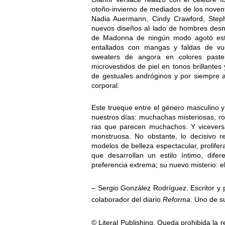
otoño-invierno de mediados de los novent
Nadia Auermann, Cindy Crawford, Steph
nuevos diseños al lado de hombres des
de Madonna de ningún modo agotó esta a
entallados con mangas y faldas de vue
sweaters de angora en colores pastel, 
microvestidos de piel en tonos brillantes
de gestuales andróginos y por siempre a
corporal.
Este trueque entre el género masculino y
nuestros días: muchachas misteriosas, rob
ras que parecen muchachos. Y viceversa.
monstruosa. No obstante, lo decisivo 
modelos de belleza espectacular, prolifera
que desarrollan un estilo íntimo, difer
preferencia extrema; su nuevo misterio: el
– Sergio González Rodríguez. Escritor y 
colaborador del diario
Reforma
. Uno de s
© Literal Publishing. Queda prohibida la r