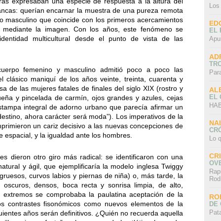
uras expresaban una especie de respuesta a la altura del
Los
ancas: querían encarnar la muestra de una pureza remota
y lo masculino que coincide con los primeros acercamientos
ED
s mediante la imagen. Con los años, este fenómeno se
EL 
dentidad multicultural desde el punto de vista de las
Apu
AD
TR
 cuerpo femenino y masculino admitió poco a poco las
Par
el clásico maniquí de los años veinte, treinta, cuarenta y
a de las mujeres fatales de finales del siglo XIX (rostro y
AL
EL
eña y pincelada de carmín, ojos grandes y azules, cejas
HAB
stampa integral de adorno urbano que parecía afirmar un
destino, ahora carácter será moda”). Los imperativos de la
NA
imprimieron un cariz decisivo a las nuevas concepciones de
CRÓ
ue espacial, y la igualdad ante los hombres.
Lo q
CR
s dieron otro giro más radical: se identificaron con una
OV
atural y ágil, que ejemplificaría la modelo inglesa Twiggy
Rap
gruesos, curvos labios y piernas de niña) o, más tarde, la
Rod
s oscuros, densos, boca recta y sonrisa limpia, de alto,
es extremos se comprobaba la paulatina aceptación de la
RO
s contrastes fisonómicos como nuevos elementos de la
DE 
Pat
guientes años serán definitivos. ¿Quién no recuerda aquella