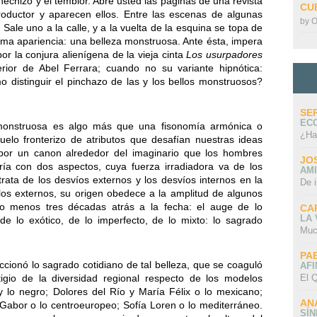
hechizo y el temblor. Abre usted las páginas de una revista
CU
roductor y aparecen ellos. Entre las escenas de algunas
by
O
 Sale uno a la calle, y a la vuelta de la esquina se topa de
isma apariencia: una belleza monstruosa. Ante ésta, impera
or la conjura alienígena de la vieja cinta
Los usurpadores
ior de Abel Ferrara; cuando no su variante hipnótica:
distinguir el pinchazo de las y los bellos monstruosos?
SE
EC
 monstruosa es algo más que una fisonomía armónica o
¿Ha
elo fronterizo de atributos que desafían nuestras ideas
 por un canon alrededor del imaginario que los hombres
JO
a con dos aspectos, cuya fuerza irradiadora va de los
AMI
 trata de los desvíos externos y los desvíos internos en la
De 
los externos, su origen obedece a la amplitud de algunos
o menos tres décadas atrás a la fecha: el auge de lo
CA
LA
de lo exótico, de lo imperfecto, de lo mixto: lo sagrado
Muc
PA
ccionó lo sagrado cotidiano de tal belleza, que se coaguló
AFI
El Q
tigio de la diversidad regional respecto de los modelos
 lo negro; Dolores del Río y María Félix o lo mexicano;
AN
Gabor o lo centroeuropeo; Sofía Loren o lo mediterráneo.
SÍ