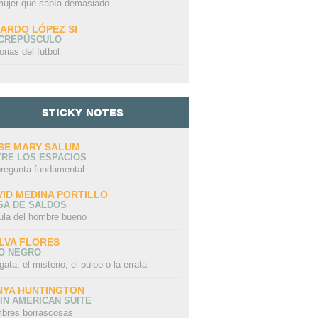
mujer que sabía demasiado
CARDO LÓPEZ SI
 CREPÚSCULO
orias del futbol
STICKY NOTES
SE MARY SALUM
TRE LOS ESPACIOS
pregunta fundamental
VID MEDINA PORTILLO
SA DE SALDOS
ula del hombre bueno
LVA FLORES
LO NEGRO
gata, el misterio, el pulpo o la errata
NYA HUNTINGTON
IN AMERICAN SUITE
bres borrascosas