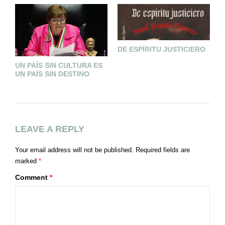
DE ESPÍRITU JUSTICIERO
UN PAÍS SIN CULTURA ES
#
UN PAÍS SIN DESTINO
LEAVE A REPLY
Your email address will not be published.
Required fields are
marked
*
Comment
*