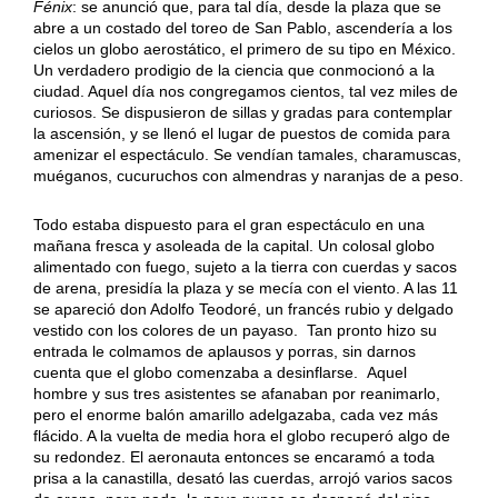
Fénix
: se anunció que, para tal día, desde la plaza que se
abre a un costado del toreo de San Pablo, ascendería a los
cielos un globo aerostático, el primero de su tipo en México.
Un verdadero prodigio de la ciencia que conmocionó a la
ciudad. Aquel día nos congregamos cientos, tal vez miles de
curiosos. Se dispusieron de sillas y gradas para contemplar
la ascensión, y se llenó el lugar de puestos de comida para
amenizar el espectáculo. Se vendían tamales, charamuscas,
muéganos, cucuruchos con almendras y naranjas de a peso.
Todo estaba dispuesto para el gran espectáculo en una
mañana fresca y asoleada de la capital. Un colosal globo
alimentado con fuego, sujeto a la tierra con cuerdas y sacos
de arena, presidía la plaza y se mecía con el viento. A las 11
se apareció don Adolfo Teodoré, un francés rubio y delgado
vestido con los colores de un payaso. Tan pronto hizo su
entrada le colmamos de aplausos y porras, sin darnos
cuenta que el globo comenzaba a desinflarse. Aquel
hombre y sus tres asistentes se afanaban por reanimarlo,
pero el enorme balón amarillo adelgazaba, cada vez más
flácido. A la vuelta de media hora el globo recuperó algo de
su redondez. El aeronauta entonces se encaramó a toda
prisa a la canastilla, desató las cuerdas, arrojó varios sacos