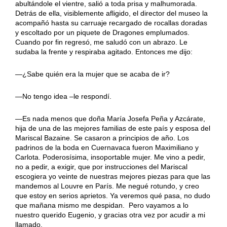
abultándole el vientre, salió a toda prisa y malhumorada.
Detrás de ella, visiblemente afligido, el director del museo la
acompañó hasta su carruaje recargado de rocallas doradas
y escoltado por un piquete de Dragones emplumados.
Cuando por fin regresó, me saludó con un abrazo. Le
sudaba la frente y respiraba agitado. Entonces me dijo:
—¿Sabe quién era la mujer que se acaba de ir?
—No tengo idea
–
le respondí.
—Es nada menos que doña María Josefa Peña y Azcárate,
hija de una de las mejores familias de este país y esposa del
Mariscal Bazaine. Se casaron a principios de año. Los
padrinos de la boda en Cuernavaca fueron Maximiliano y
Carlota. Poderosísima, insoportable mujer. Me vino a pedir,
no a pedir, a exigir, que por instrucciones del Mariscal
escogiera yo veinte de nuestras mejores piezas para que las
mandemos al Louvre en París. Me negué rotundo, y creo
que estoy en serios aprietos. Ya veremos qué pasa, no dudo
que mañana mismo me despidan. Pero vayamos a lo
nuestro querido Eugenio, y gracias otra vez por acudir a mi
llamado.