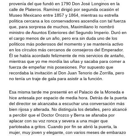
provenía del que fundó en 1790 Don José Longinos en la
calle de Plateros. Ramírez dirigió por segunda ocasión el
Museo Mexicano entre 1857 y 1864, mientras su estrella
política cercana a los conservadores ascendía con tal fuerza
que, para sorpresa de muchos, Maximiliano lo nombró
ministro de Asuntos Exteriores del Segundo Imperio. Duró en
el cargo menos de un año, pero era sin duda uno de los
políticos más poderosos del momento y se mantenía activo
en los círculos más cercanos de consejeros del Emperador.
Él se había acordado felizmente de mis servicios de antaño,
mientras que yo me mordía las uñas y sacaba para comer a
fuerza de empeñar mis posesiones. Por supuesto que
recordaba la invitación al Don Juan Tenorio de Zorrilla, pero
no tenía un traje de gala para asistir a la función.
Esa misma tarde me presenté en el Palacio de la Moneda e
hice antesala por espacio de media hora. Detrás de la puerta
del director se alcanzaba a escuchar una conversación más
bien rijosa y alterada. No distinguía los detalles, pero alcancé
a percibir que el Doctor Orozco y Berra se afanaba por
aplacar con su voz ronca y severa a una mujer que
parloteaba a gritos. Cuando por fin se abrió la puerta, la
mujer, muy joven y elegante, con varios meses de embarazo