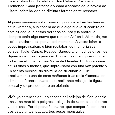
unos a otros Don Tarabilla, o Don Catrín o Precioso o
Tremendo. Cada personaje y cada anécdota de la novela de
Lizardi cobraba vida de distintas formas entre nosotros.
Algunas mañanas solía tomar un poco de sol en las bancas
de la Alameda, a la espera de que algo nuevo sucediera en
esta ciudad, que detrás del caos político y la anarquía
siempre tenía algo nuevo que ofrecer. Ahí en la Alameda, me
tocó escuchar a los poetas del momento. A veces leían, a
veces improvisaban, o bien recitaban de memoria sus
versos. Tagle, Carpio, Pesado, Barquera, y muchos otros, los
jilgueros de nuestro parnaso. El que más me impresionó de
todos fue el cubano José María de Heredia. Un tipo enorme,
de 30 años o menos, que improvisaba con una voz potente y
un acento musical sin disimulo de su cubanía. Fue
precisamente una de esas mañanas frías de la Alameda, en
el mes de febrero, cuando apareció ante mis ojos la figura
colosal y sorprendente de un elefante.
Vivía yo entonces en una casona del callejón de San Ignacio,
una zona más bien peligrosa, plagada de rateros, de léperos
y de putas. Por el pequeño cuarto, que compartía con otros
dos estudiantes, pagaba tres pesos mensuales.