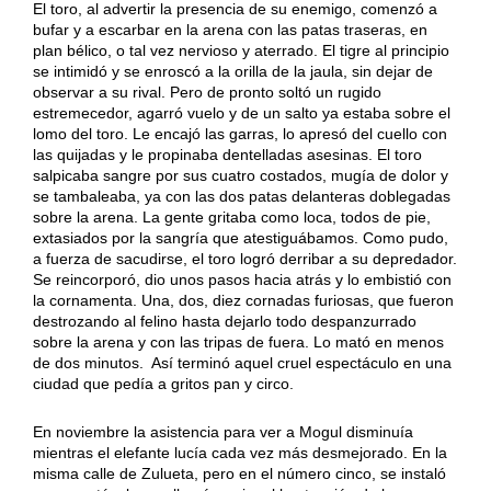
El toro, al advertir la presencia de su enemigo, comenzó a
bufar y a escarbar en la arena con las patas traseras, en
plan bélico, o tal vez nervioso y aterrado. El tigre al principio
se intimidó y se enroscó a la orilla de la jaula, sin dejar de
observar a su rival. Pero de pronto soltó un rugido
estremecedor, agarró vuelo y de un salto ya estaba sobre el
lomo del toro. Le encajó las garras, lo apresó del cuello con
las quijadas y le propinaba dentelladas asesinas. El toro
salpicaba sangre por sus cuatro costados, mugía de dolor y
se tambaleaba, ya con las dos patas delanteras doblegadas
sobre la arena. La gente gritaba como loca, todos de pie,
extasiados por la sangría que atestiguábamos. Como pudo,
a fuerza de sacudirse, el toro logró derribar a su depredador.
Se reincorporó, dio unos pasos hacia atrás y lo embistió con
la cornamenta. Una, dos, diez cornadas furiosas, que fueron
destrozando al felino hasta dejarlo todo despanzurrado
sobre la arena y con las tripas de fuera. Lo mató en menos
de dos minutos. Así terminó aquel cruel espectáculo en una
ciudad que pedía a gritos pan y circo.
En noviembre la asistencia para ver a Mogul disminuía
mientras el elefante lucía cada vez más desmejorado. En la
misma calle de Zulueta, pero en el número cinco, se instaló