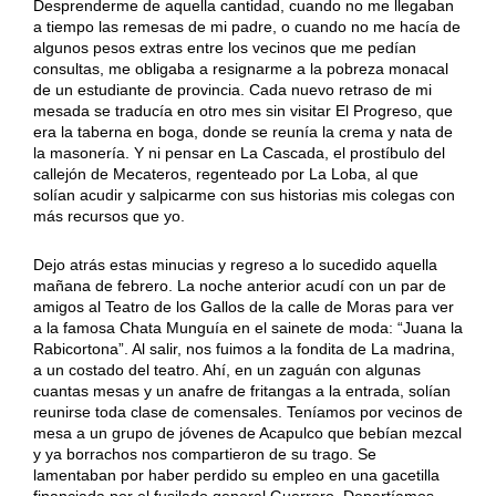
Desprenderme de aquella cantidad, cuando no me llegaban
a tiempo las remesas de mi padre, o cuando no me hacía de
algunos pesos extras entre los vecinos que me pedían
consultas, me obligaba a resignarme a la pobreza monacal
de un estudiante de provincia. Cada nuevo retraso de mi
mesada se traducía en otro mes sin visitar El Progreso, que
era la taberna en boga, donde se reunía la crema y nata de
la masonería. Y ni pensar en La Cascada, el prostíbulo del
callejón de Mecateros, regenteado por La Loba, al que
solían acudir y salpicarme con sus historias mis colegas con
más recursos que yo.
Dejo atrás estas minucias y regreso a lo sucedido aquella
mañana de febrero. La noche anterior acudí con un par de
amigos al Teatro de los Gallos de la calle de Moras para ver
a la famosa Chata Munguía en el sainete de moda: “Juana la
Rabicortona”. Al salir, nos fuimos a la fondita de La madrina,
a un costado del teatro. Ahí, en un zaguán con algunas
cuantas mesas y un anafre de fritangas a la entrada, solían
reunirse toda clase de comensales. Teníamos por vecinos de
mesa a un grupo de jóvenes de Acapulco que bebían mezcal
y ya borrachos nos compartieron de su trago. Se
lamentaban por haber perdido su empleo en una gacetilla