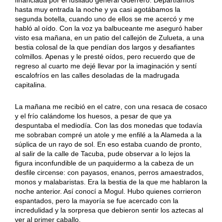
financiada por el fusilado general Guerrero. Departíamos
hasta muy entrada la noche y ya casi agotábamos la
segunda botella, cuando uno de ellos se me acercó y me
habló al oído. Con la voz ya balbuceante me aseguró haber
visto esa mañana, en un patio del callejón de Zulueta, a una
bestia colosal de la que pendían dos largos y desafiantes
colmillos. Apenas y le presté oídos, pero recuerdo que de
regreso al cuarto me dejé llevar por la imaginación y sentí
escalofríos en las calles desoladas de la madrugada
capitalina.
La mañana me recibió en el catre, con una resaca de cosaco
y el frío calándome los huesos, a pesar de que ya
despuntaba el mediodía. Con las dos monedas que todavía
me sobraban compré un atole y me enfilé a la Alameda a la
súplica de un rayo de sol. En eso estaba cuando de pronto,
al salir de la calle de Tacuba, pude observar a lo lejos la
figura inconfundible de un paquidermo a la cabeza de un
desfile circense: con payasos, enanos, perros amaestrados,
monos y malabaristas. Era la bestia de la que me hablaron la
noche anterior. Así conocí a Mogul. Hubo quienes corrieron
espantados, pero la mayoría se fue acercado con la
incredulidad y la sorpresa que debieron sentir los aztecas al
ver al primer caballo.