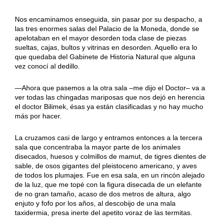
Nos encaminamos enseguida, sin pasar por su despacho, a
las tres enormes salas del Palacio de la Moneda, donde se
apelotaban en el mayor desorden toda clase de piezas
sueltas, cajas, bultos y vitrinas en desorden. Aquello era lo
que quedaba del Gabinete de Historia Natural que alguna
vez conocí al dedillo.
—Ahora que pasemos a la otra sala –me dijo el Doctor
–
va a
ver todas las chingadas mariposas que nos dejó en herencia
el doctor Bilimek, ésas ya están clasificadas y no hay mucho
más por hacer.
La cruzamos casi de largo y entramos entonces a la tercera
sala que concentraba la mayor parte de los animales
disecados, huesos y colmillos de mamut, de tigres dientes de
sable, de osos gigantes del pleistoceno americano, y aves
de todos los plumajes. Fue en esa sala, en un rincón alejado
de la luz, que me topé con la figura disecada de un elefante
de no gran tamaño, acaso de dos metros de altura, algo
enjuto y fofo por los años, al descobijo de una mala
taxidermia, presa inerte del apetito voraz de las termitas.