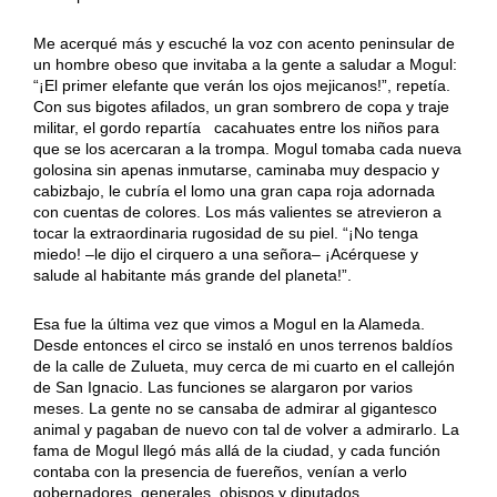
Me acerqué más y escuché la voz con acento peninsular de
un hombre obeso que invitaba a la gente a saludar a Mogul:
“¡El primer elefante que verán los ojos mejicanos!”, repetía.
Con sus bigotes afilados, un gran sombrero de copa y traje
militar, el gordo repartía cacahuates entre los niños para
que se los acercaran a la trompa. Mogul tomaba cada nueva
golosina sin apenas inmutarse, caminaba muy despacio y
cabizbajo, le cubría el lomo una gran capa roja adornada
con cuentas de colores. Los más valientes se atrevieron a
tocar la extraordinaria rugosidad de su piel. “¡No tenga
miedo! –le dijo el cirquero a una señora– ¡Acérquese y
salude al habitante más grande del planeta!”.
Esa fue la última vez que vimos a Mogul en la Alameda.
Desde entonces el circo se instaló en unos terrenos baldíos
de la calle de Zulueta, muy cerca de mi cuarto en el callejón
de San Ignacio. Las funciones se alargaron por varios
meses. La gente no se cansaba de admirar al gigantesco
animal y pagaban de nuevo con tal de volver a admirarlo. La
fama de Mogul llegó más allá de la ciudad, y cada función
contaba con la presencia de fuereños, venían a verlo
gobernadores, generales, obispos y diputados.