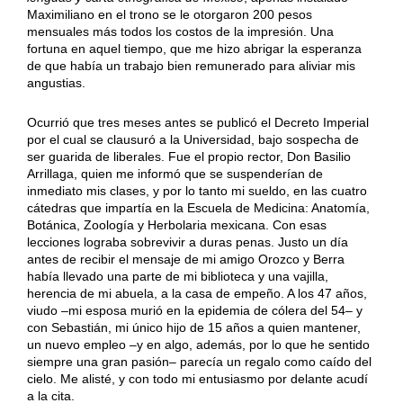
Maximiliano en el trono se le otorgaron 200 pesos
mensuales más todos los costos de la impresión. Una
fortuna en aquel tiempo, que me hizo abrigar la esperanza
de que había un trabajo bien remunerado para aliviar mis
angustias.
Ocurrió que tres meses antes se publicó el Decreto Imperial
por el cual se clausuró a la Universidad, bajo sospecha de
ser guarida de liberales. Fue el propio rector, Don Basilio
Arrillaga, quien me informó que se suspenderían de
inmediato mis clases, y por lo tanto mi sueldo, en las cuatro
cátedras que impartía en la Escuela de Medicina: Anatomía,
Botánica, Zoología y Herbolaria mexicana. Con esas
lecciones lograba sobrevivir a duras penas. Justo un día
antes de recibir el mensaje de mi amigo Orozco y Berra
había llevado una parte de mi biblioteca y una vajilla,
herencia de mi abuela, a la casa de empeño. A los 47 años,
viudo –mi esposa murió en la epidemia de cólera del 54– y
con Sebastián, mi único hijo de 15 años a quien mantener,
un nuevo empleo –y en algo, además, por lo que he sentido
siempre una gran pasión– parecía un regalo como caído del
cielo. Me alisté, y con todo mi entusiasmo por delante acudí
a la cita.