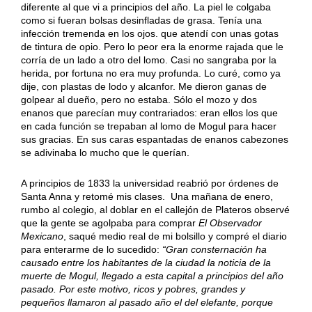
diferente al que vi a principios del año. La piel le colgaba
como si fueran bolsas desinfladas de grasa. Tenía una
infección tremenda en los ojos. que atendí con unas gotas
de tintura de opio. Pero lo peor era la enorme rajada que le
corría de un lado a otro del lomo. Casi no sangraba por la
herida, por fortuna no era muy profunda. Lo curé, como ya
dije, con plastas de lodo y alcanfor. Me dieron ganas de
golpear al dueño, pero no estaba. Sólo el mozo y dos
enanos que parecían muy contrariados: eran ellos los que
en cada función se trepaban al lomo de Mogul para hacer
sus gracias. En sus caras espantadas de enanos cabezones
se adivinaba lo mucho que le querían.
A principios de 1833 la universidad reabrió por órdenes de
Santa Anna y retomé mis clases. Una mañana de enero,
rumbo al colegio, al doblar en el callejón de Plateros observé
que la gente se agolpaba para comprar
El Observador
Mexicano
, saqué medio real de mi bolsillo y compré el diario
para enterarme de lo sucedido:
“Gran consternación ha
causado entre los habitantes de la ciudad la noticia de la
muerte de Mogul, llegado a esta capital a principios del año
pasado. Por este motivo, ricos y pobres, grandes y
pequeños llamaron al pasado año el del elefante, porque