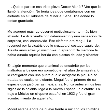
—¿Qué le parece esa triste pieza Doctor Alanís? Veo que le
llamó la atención. No tenía idea que contábamos con un
elefante en el Gabinete de Minería. Sabe Dios dónde lo
tenían guardado.
Me acerqué más. Lo observé meticulosamente, más bien
absorto. Le di la vuelta con detenimiento y una sensación de
sorpresa, casi conmovido. Ese elefante era Mogul. Lo
reconocí por la cicatriz que le cruzaba el costado izquierdo.
Treinta años atrás yo mismo –aún aprendiz de médico– le
había curado aquella herida con plastas de lodo y alcanfor.
En algún momento que el animal se encabritó por los
maltratos a los que era sometido en el afán de amaestrarlo,
lo castigaron con una punta que le desgarró la piel. No se
trataba de cualquier elefante. Mogul fue el primero de su
especie que pisó tierras mexicanas. Nunca antes en los tres
siglos de la colonia llegó a la Nueva España un elefante. Lo
trajo a México un cirquero español en 1932 y fue el gran
acontecimiento de aquel año.
Mogul estaba ahora de nuevo frente a mí: con los colmillos