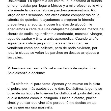
Universidad. La epidemia del cólera –que azotaba al mundo
entero– estaba por llegar a México y a mi profesor se le vino
a la mente la idea de fabricar parches preservativos. A lo
largo de tres semanas, con otros cuatro compañeros de la
cátedra de química, le ayudamos a preparar la fórmula
preventiva y a recortar y coser franelas de algodón: le
añadíamos a cada tela una cataplasma gelatinosa mezcla de
cloruro de sodio, aguardiente alcanforado, mostaza, vinagre,
agua de azahar y tintura antiespasmódica. Cuando al año
siguiente el cólera pegó con fuerza en la ciudad, se
vendieron como pan caliente, pero de nada sirvieron, por
toda la ciudad se veían los parches en desuso arrojados a
las calles.
Mi hermano regresó a Parral a mediados de septiembre.
Sólo alcanzó a decirme:
—Tu elefante, ni para tanto. Apenas y se mueve en la pista
el pobre, por más azotes que le dan. Da lástima, la gente se
puso de su lado y le llovieron los chiflidos al gordo del circo
que lo trataba como la chingada. Pinche elefante, pinche
circo, y pensar que vine sólo porque tú me decías en tus
cartas que era una maravilla.