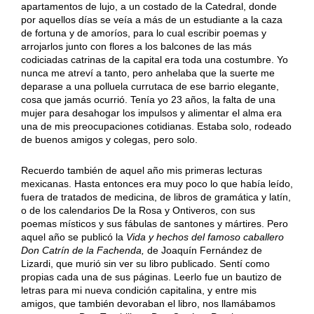
apartamentos de lujo, a un costado de la Catedral, donde
por aquellos días se veía a más de un estudiante a la caza
de fortuna y de amoríos, para lo cual escribir poemas y
arrojarlos junto con flores a los balcones de las más
codiciadas catrinas de la capital era toda una costumbre. Yo
nunca me atreví a tanto, pero anhelaba que la suerte me
deparase a una polluela currutaca de ese barrio elegante,
cosa que jamás ocurrió. Tenía yo 23 años, la falta de una
mujer para desahogar los impulsos y alimentar el alma era
una de mis preocupaciones cotidianas. Estaba solo, rodeado
de buenos amigos y colegas, pero solo.
Recuerdo también de aquel año mis primeras lecturas
mexicanas. Hasta entonces era muy poco lo que había leído,
fuera de tratados de medicina, de libros de gramática y latín,
o de los calendarios De la Rosa y Ontiveros, con sus
poemas místicos y sus fábulas de santones y mártires. Pero
aquel año se publicó la
Vida y hechos del famoso caballero
Don Catrín de la Fachenda,
de Joaquín Fernández de
Lizardi, que murió sin ver su libro publicado. Sentí como
propias cada una de sus páginas. Leerlo fue un bautizo de
letras para mi nueva condición capitalina, y entre mis
amigos, que también devoraban el libro, nos llamábamos