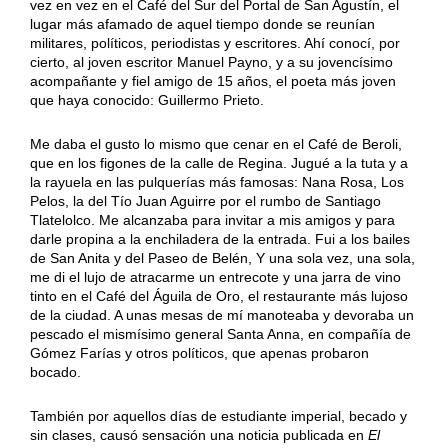
vez en vez en el Café del Sur del Portal de San Agustín, el
lugar más afamado de aquel tiempo donde se reunían
militares, políticos, periodistas y escritores. Ahí conocí, por
cierto, al joven escritor Manuel Payno, y a su jovencísimo
acompañante y fiel amigo de 15 años, el poeta más joven
que haya conocido: Guillermo Prieto.
Me daba el gusto lo mismo que cenar en el Café de Beroli,
que en los figones de la calle de Regina. Jugué a la tuta y a
la rayuela en las pulquerías más famosas: Nana Rosa, Los
Pelos, la del Tío Juan Aguirre por el rumbo de Santiago
Tlatelolco. Me alcanzaba para invitar a mis amigos y para
darle propina a la enchiladera de la entrada. Fui a los bailes
de San Anita y del Paseo de Belén, Y una sola vez, una sola,
me di el lujo de atracarme un entrecote y una jarra de vino
tinto en el Café del Águila de Oro, el restaurante más lujoso
de la ciudad. A unas mesas de mí manoteaba y devoraba un
pescado el mismísimo general Santa Anna, en compañía de
Gómez Farías y otros políticos, que apenas probaron
bocado.
También por aquellos días de estudiante imperial, becado y
sin clases, causó sensación una noticia publicada en
El