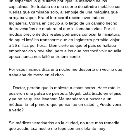
un espectáculo que llamó por igual la atención de los
capitalinos. Se trataba de una suerte de cilindro metálico con
ruedas que caminaba solo, al empuje de una máquina que
arrojaba vapor. Era el ferrocarril recién inventado en
Inglaterra. Corría en círculo a lo largo de un camino hecho
de travesaños de madera al que le llamaban vías. Por el
módico precio de dos reales podíamos conocer la miniatura
de aquel insólito transporte que en Inglaterra permitía viajar
a 36 millas por hora. Bien cierto es que el país se hallaba
empobrecido y revuelto, pero a los que nos tocó vivir aquella
época nunca nos faltó entretenimiento.
Por esos mismos días una noche me despertó un vecino que
trabajaba de mozo en el circo.
—Doctor, perdón que lo moleste a estas horas. Hace rato le
pusieron una paliza de perros a Mogul. Está tirado en el piso
y ya no se quiere levantar. Me mandaron a buscar a un
médico. En el primero que pensé fue en usted. ¿Puede venir
a verlo?
Sin médicos veterinarios en la ciudad, no tuve más remedio
que acudir. Esa noche me topé con un elefante muy