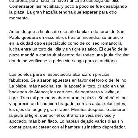
de arena, pero nada, la nave nunca se despegó del piso.
Comenzaron las rechiflas, y poco a poco se fue desalojando
la plaza. La gran hazaña tendría que esperar para otro
momento.
Antes de que a finales de ese año la plaza de toros de San
Pablo quedara en escombros tras un incendio, se anunció
en la ciudad otro espectáculo como de coliseo romano: la
lucha entre un toro de lidia y un tigre asiático. El dueño de la
plaza mandó a construir al centro del rodeo una jaula circular
donde se verificase la pelea sin riesgo para el auditorio.
Los boletos para el espectáculo alcanzaron precios
fabulosos. Se alzaron apuestas en favor del toro o del felino.
La plebe, más nacionalista, le apostó al toro, criado en una
hacienda de Atenco; los catrines, de sombrero y levita, al
tigre. Tres mil personas abarrotaron la plaza. Se abrió el toril
y apareció un bicho bien bragado, con las astas relucientes,
los ojos de fuego y gran trapío. Minutos después le abrieron
la jaula al tigre, que por el contrario se veía nervioso y
apocado, más bien flaco. Lo habían dejado varios días sin
comer para acicatear con el hambre su instinto depredador.