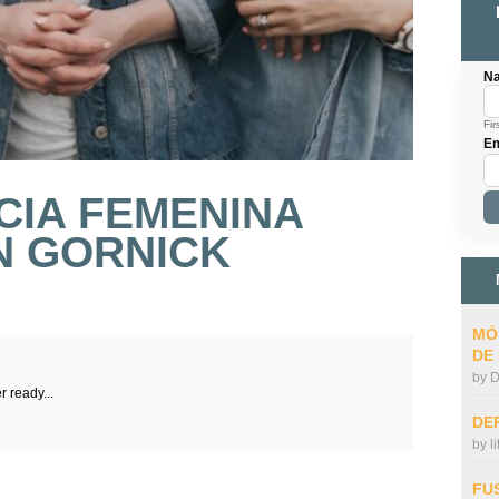
N
Fir
Em
CIA FEMENINA
N GORNICK
MÓ
DE
by
D
r ready...
DE
by
l
FU