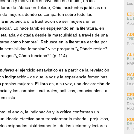
nario y motivo del ensayo con ese título-, en los
Los
ras de fábrica en Toledo, Ohio, asistentes jurídicas en
ED
n de mujeres donde se comparten sobre todo las
EL 
la impotencia o la frustración de ser mujeres en un
Apu
encia”. Lo hace también espejeando en la literatura, en
AD
etallada y dictada desde la masculinidad a través de una
TR
rtarse como hombre”. Rebusca en la literatura escrita por
Par
 la sensibilidad femenina” y se pregunta “¿Dónde reside?
AL
us rasgos?¿Cómo funciona?” (p. 114)
EL
HAB
 mujeres
el ejercicio ensayístico es a partir de la revelación
NA
n indignación– de que la voz y la experiencia femeninas
CRÓ
 propias mujeres. El libro es, a su vez, una declaración de
Lo q
social y los cambios –culturales, políticos, emocionales– a
CR
feminista.
OV
Rap
Rod
to; el enojo, la indignación y la crítica conforman un
, un ideario efectivo para transformar la mirada –prejuicios,
RO
DE 
les asignados históricamente– de las lectoras y lectores
Pat