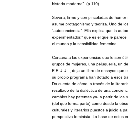
historia moderna”. (p.110)
Severa, firme y con pinceladas de humor n
asume protagonismo y teoriza. Uno de los 
“autoconciencia”. Ella explica que la aut
experimentador,” que es el que le parec
el mundo y la sensibilidad femenina.
Cercana a las experiencias que le son út
grupos de mujeres, una peluquería, un deb
E.E.U.U.–, deja un libro de ensayos que e
su propio programa han dotado a esos tr
Da cuenta de cómo, a través de lo litera
resultado de la dialéctica de una concien
cambios hay patentes ya- a partir de los 
(del que forma parte) como desde la obse
culturales y literarios puestos a juicio a p
perspectiva feminista. La base de estos e