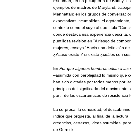
Friedman, en La peluquería de Bobby -esce
ejemplos de madres de Maryland, trabajado
Manhattan; en los grupos de conversació
expectativas incumplidas, el agotamiento, 
contexto como el suyo al que titula “Conci
donde destaca esa experiencia descrita, d
puntillosa revisión en “A riesgo de compo
mujeres; ensaya “Hacia una definición de
¿Acaso existe Y si existe ¿cuáles son s
En
Por qué algunos hombres odian a las
–asumida con perplejidad lo mismo que co
han sido dictadas por todos menos por las
principios del significado del movimiento 
partir de las escaramuzas de resistencia 
La sorpresa, la curiosidad, el descubrimien
índice que orquesta, al final de la lectura
creencias, certezas, ideas asumidas, pape
de Gornick.