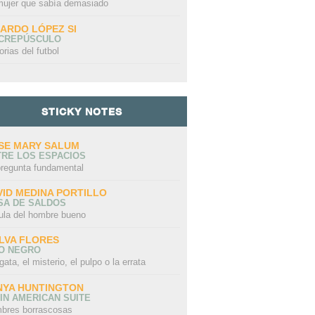
mujer que sabía demasiado
CARDO LÓPEZ SI
 CREPÚSCULO
orias del futbol
STICKY NOTES
SE MARY SALUM
TRE LOS ESPACIOS
pregunta fundamental
VID MEDINA PORTILLO
SA DE SALDOS
ula del hombre bueno
LVA FLORES
LO NEGRO
gata, el misterio, el pulpo o la errata
NYA HUNTINGTON
IN AMERICAN SUITE
bres borrascosas