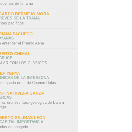
 cuernos de la fama
GARDO BERMEJO MORA
REVÉS DE LA TRAMA
ntes pacíficos
RIANA PACHECO
OYANAS
a entender el Premio Aena
BERTO CHIMAL
 CRUCE
LAR CON LOS CLÁSICOS
IEF YEHYA
NICAS DE LA INTERZONA
ue queda de ti, de Cherien Dabis
ISTINA RIVERA GARZA
ERCAST
iña: una escritura geológica de Balam
rigo
BERTO SALINAS LEON
CAPITAL IMPORTANCIA
adas de ahogado