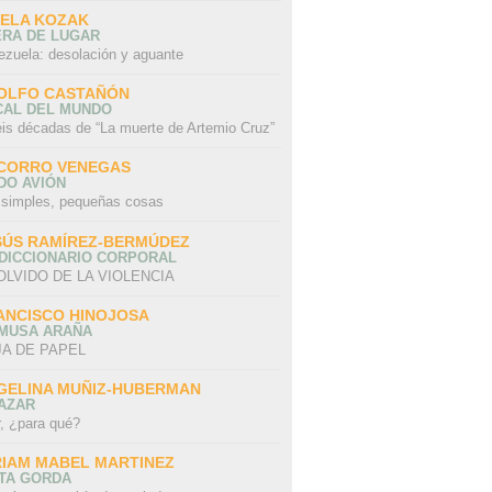
SELA KOZAK
ERA DE LUGAR
ezuela: desolación y aguante
OLFO CASTAÑÓN
CAL DEL MUNDO
eis décadas de “La muerte de Artemio Cruz”
CORRO VENEGAS
DO AVIÓN
 simples, pequeñas cosas
SÚS RAMÍREZ-BERMÚDEZ
 DICCIONARIO CORPORAL
OLVIDO DE LA VIOLENCIA
ANCISCO HINOJOSA
 MUSA ARAÑA
A DE PAPEL
GELINA MUÑIZ-HUBERMAN
AZAR
r, ¿para qué?
RIAM MABEL MARTINEZ
STA GORDA