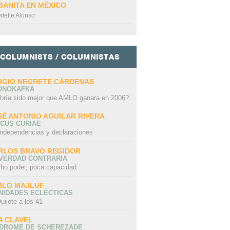
BANITA EN MÉXICO
dette Alonso
COLUMNISTS / COLUMNISTAS
RGIO NEGRETE CÁRDENAS
ONOKAFKA
bría sido mejor que AMLO ganara en 2006?
SÉ ANTONIO AGUILAR RIVERA
CUS CURIAE
independencias y declaraciones
RLOS BRAVO REGIDOR
 VERDAD CONTRARIA
ho poder, poca capacidad
BLO MAJLUF
NIDADES ECLÉCTICAS
uijote a los 41
A CLAVEL
NDROME DE SCHEREZADE