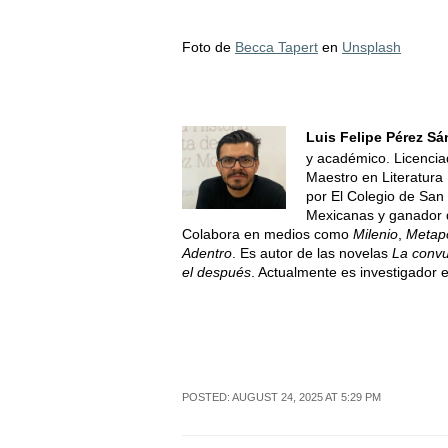
Foto de
Becca Tapert
en
Unsplash
Luis Felipe Pérez S
y académico. Licencia
Maestro en Literatura
por El Colegio de San 
Mexicanas y ganador 
Colabora en medios como
Milenio
,
Metapo
Adentro
. Es autor de las novelas
La convu
el después
. Actualmente es investigador 
POSTED: AUGUST 24, 2025 AT 5:29 PM