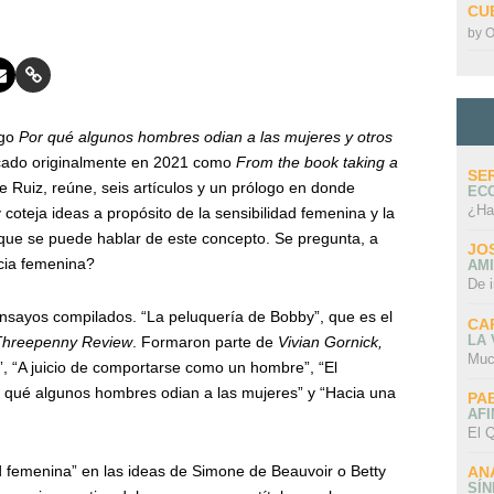
CU
by
O
ogo
Por qué algunos hombres odian a las mujeres y otros
icado originalmente en 2021 como
From the book taking a
SE
rbe Ruiz, reúne, seis artículos y un prólogo en donde
EC
¿Ha
coteja ideas a propósito de la sensibilidad femenina y la
 que se puede hablar de este concepto. Se pregunta, a
JO
ncia femenina?
AMI
De 
ensayos compilados. “La peluquería de Bobby”, que es el
CA
LA
Threepenny Review
. Formaron parte de
Vivian Gornick,
Muc
, “A juicio de comportarse como un hombre”, “El
or qué algunos hombres odian a las mujeres” y “Hacia una
PA
AFI
El Q
d femenina” en las ideas de Simone de Beauvoir o Betty
AN
SÍ