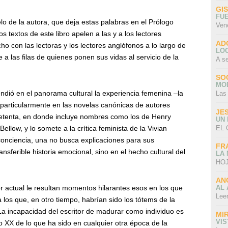
GI
FU
elo de la autora, que deja estas palabras en el Prólogo
Ven
os textos de este libro apelen a las y a los lectores
AD
 con las lectoras y los lectores anglófonos a lo largo de
LO
 a las filas de quienes ponen sus vidas al servicio de la
A s
SO
MO
endió en el panorama cultural la experiencia femenina –la
Las
– particularmente en las novelas canónicas de autores
JE
setenta, en donde incluye nombres como los de Henry
UN
EL 
Bellow, y lo somete a la crítica feminista de la Vivian
conciencia, una no busca explicaciones para sus
FR
nsferible historia emocional, sino en el hecho cultural del
LA
HOJ
AN
AL 
ector actual le resultan momentos hilarantes esos en los que
Lee
los que, en otro tiempo, habrían sido los tótems de la
“La incapacidad del escritor de madurar como individuo es
MI
VI
o XX de lo que ha sido en cualquier otra época de la