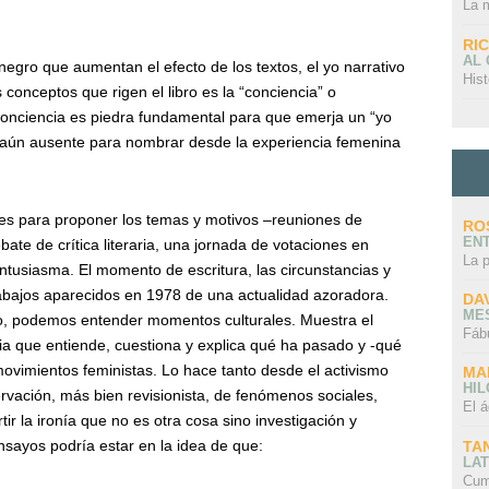
La 
RI
AL
egro que aumentan el efecto de los textos, el yo narrativo
Hist
conceptos que rigen el libro es la “conciencia” o
oconciencia es piedra fundamental para que emerja un “yo
e aún ausente para nombrar desde la experiencia femenina
iles para proponer los temas y motivos –reuniones de
RO
EN
ate de crítica literaria, una jornada de votaciones en
La 
ntusiasma. El momento de escritura, las circunstancias y
abajos aparecidos en 1978 de una actualidad azoradora.
DA
ME
rio, podemos entender momentos culturales. Muestra el
Fáb
cia que entiende, cuestiona y explica qué ha pasado y -qué
movimientos feministas. Lo hace tanto desde el activismo
MA
HI
rvación, más bien revisionista, de fenómenos sociales,
El á
artir la ironía que no es otra cosa sino investigación y
nsayos podría estar en la idea de que:
TA
LAT
Cum