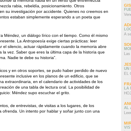
, donde la memoria habla en un verso que entremezcla
GI
ezcla rabia, rebeldía, posicionamiento. Otros
FU
en su investigación por accidente. Quienes no creemos en
Ven
ntos estaban simplemente esperando a un poeta que
AD
LO
A s
ra Méndez, un diálogo lírico con el tiempo. Como él mismo
 presente. La
Antropoesía
exige ciertas prácticas: leer
SO
ar el silencio, actuar rápidamente cuando la memoria abre
MO
a la vez. Saber que eres la última capa de la historia que
Las
ma. Nadie te debe su historia”.
JE
UN
icos y en otros soportes, se pudo haber perdido de nuevo
EL 
presente inclusive en los planos de un edificio, que se
ma extraordinaria, en el calendario de actividades de los
FR
creación de una tabla de lectura oral. La posibilidad de
LA
quicio: Méndez supo escuchar el grito.
HOJ
AN
tos, de entrevistas, de visitas a los lugares, de los
AL 
una ofrenda. Un intento por hablar y soñar junto con una
Lee
MI
VI