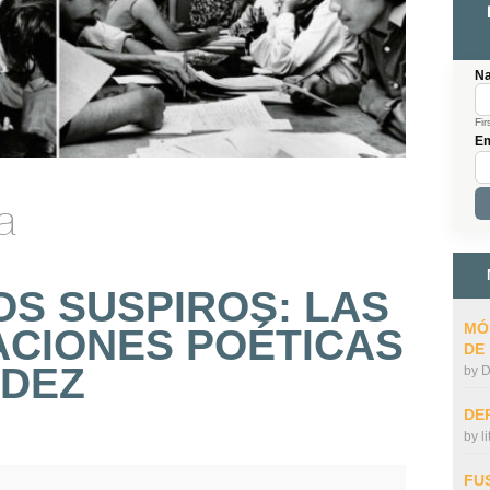
N
Fir
Em
a
LOS SUSPIROS: LAS
MÓ
CIONES POÉTICAS
DE
NDEZ
by
D
DE
by
l
FU