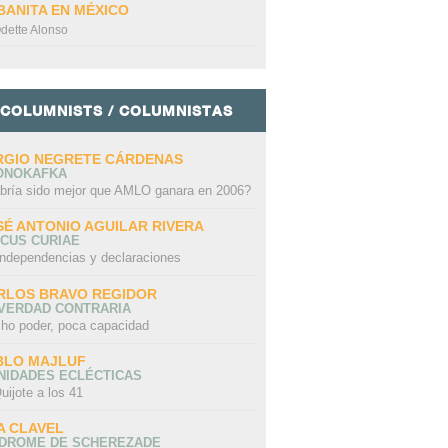
BANITA EN MÉXICO
dette Alonso
COLUMNISTS / COLUMNISTAS
RGIO NEGRETE CÁRDENAS
ONOKAFKA
bría sido mejor que AMLO ganara en 2006?
SÉ ANTONIO AGUILAR RIVERA
CUS CURIAE
independencias y declaraciones
RLOS BRAVO REGIDOR
 VERDAD CONTRARIA
ho poder, poca capacidad
BLO MAJLUF
NIDADES ECLÉCTICAS
uijote a los 41
A CLAVEL
NDROME DE SCHEREZADE