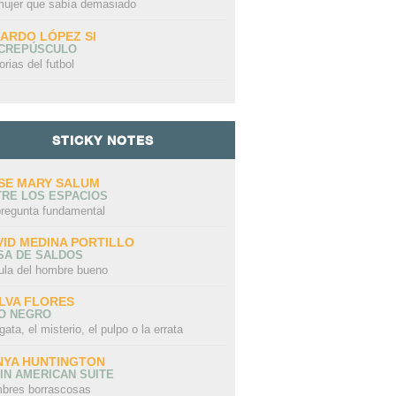
mujer que sabía demasiado
CARDO LÓPEZ SI
 CREPÚSCULO
orias del futbol
STICKY NOTES
SE MARY SALUM
TRE LOS ESPACIOS
pregunta fundamental
VID MEDINA PORTILLO
SA DE SALDOS
ula del hombre bueno
LVA FLORES
LO NEGRO
gata, el misterio, el pulpo o la errata
NYA HUNTINGTON
IN AMERICAN SUITE
bres borrascosas