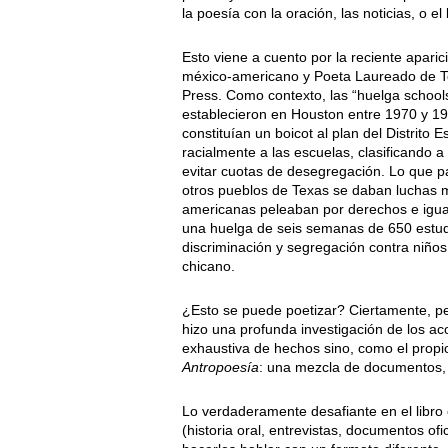
la poesía con la oración, las noticias, o el
Esto viene a cuento por la reciente apari
méxico-americano y Poeta Laureado de T
Press. Como contexto, las “huelga schools
establecieron en Houston entre 1970 y 1
constituían un boicot al plan del Distrito
racialmente a las escuelas, clasificando
evitar cuotas de desegregación. Lo que p
otros pueblos de Texas se daban luchas 
americanas peleaban por derechos e igual
una huelga de seis semanas de 650 estudi
discriminación y segregación contra niño
chicano.
¿Esto se puede poetizar? Ciertamente, p
hizo una profunda investigación de los a
exhaustiva de hechos sino, como el propio
Antropoesía
: una mezcla de documentos, ar
Lo verdaderamente desafiante en el libro
(historia oral, entrevistas, documentos ofi