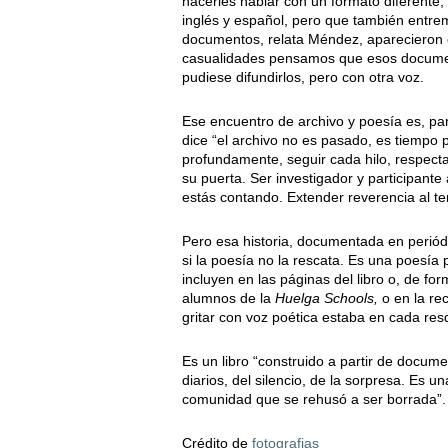
hacerles hablar con un formato diferente
inglés y español, pero que también entrem
documentos, relata Méndez, aparecieron 
casualidades pensamos que esos docume
pudiese difundirlos, pero con otra voz.
Ese encuentro de archivo y poesía es, pa
dice “el archivo no es pasado, es tiempo
profundamente, seguir cada hilo, respect
su puerta. Ser investigador y participante 
estás contando. Extender reverencia al te
Pero esa historia, documentada en periód
si la poesía no la rescata. Es una poesía 
incluyen en las páginas del libro o, de for
alumnos de la
Huelga Schools,
o en la re
gritar con voz poética estaba en cada res
Es un libro “construido a partir de documen
diarios, del silencio, de la sorpresa. Es 
comunidad que se rehusó a ser borrada”.
Crédito de
fotografias