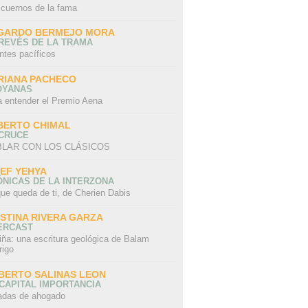
 cuernos de la fama
GARDO BERMEJO MORA
REVÉS DE LA TRAMA
ntes pacíficos
RIANA PACHECO
OYANAS
a entender el Premio Aena
BERTO CHIMAL
 CRUCE
LAR CON LOS CLÁSICOS
IEF YEHYA
NICAS DE LA INTERZONA
ue queda de ti, de Cherien Dabis
ISTINA RIVERA GARZA
ERCAST
iña: una escritura geológica de Balam
rigo
BERTO SALINAS LEON
CAPITAL IMPORTANCIA
adas de ahogado