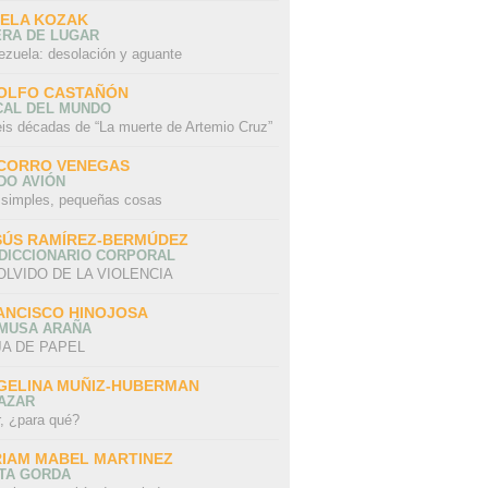
SELA KOZAK
ERA DE LUGAR
ezuela: desolación y aguante
OLFO CASTAÑÓN
CAL DEL MUNDO
eis décadas de “La muerte de Artemio Cruz”
CORRO VENEGAS
DO AVIÓN
 simples, pequeñas cosas
SÚS RAMÍREZ-BERMÚDEZ
 DICCIONARIO CORPORAL
OLVIDO DE LA VIOLENCIA
ANCISCO HINOJOSA
 MUSA ARAÑA
A DE PAPEL
GELINA MUÑIZ-HUBERMAN
AZAR
r, ¿para qué?
RIAM MABEL MARTINEZ
STA GORDA