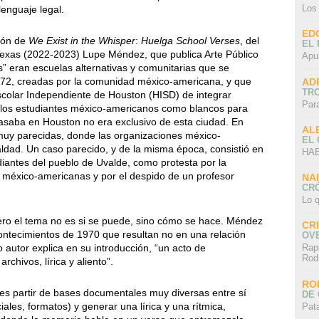
Los
 lenguaje legal.
ED
ción de
We Exist in the Whisper
:
Huelga School Verses
, del
EL 
exas (2022-2023) Lupe Méndez, que publica Arte Público
Apu
” eran escuelas alternativas y comunitarias que se
972, creadas por la comunidad méxico-americana, y que
AD
TR
 Escolar Independiente de Houston (HISD) de integrar
Par
 a los estudiantes méxico-americanos como blancos para
asaba en Houston no era exclusivo de esta ciudad. En
AL
muy parecidas, donde las organizaciones méxico-
EL
dad. Un caso parecido, y de la misma época, consistió en
HAB
antes del pueblo de Uvalde, como protesta por la
s méxico-americanas y por el despido de un profesor
NA
CRÓ
Lo q
ero el tema no es si se puede, sino cómo se hace. Méndez
CR
contecimientos de 1970 que resultan no en una relación
OV
 autor explica en su introducción, “un acto de
Rap
Rod
chivos, lírica y aliento”.
RO
 es partir de bases documentales muy diversas entre sí
DE 
ciales, formatos) y generar una lírica y una rítmica,
Pat