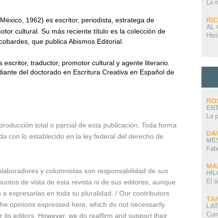
La 
RI
México, 1962) es escritor,
periodista, estratega de
AL
tor cultural.
Su más reciente título es la colección de
Hist
 cobardes, que publica Abismos Editorial.
scritor, traductor, promotor cultural y agente literario.
iante del doctorado en Escritura Creativa en Español de
RO
EN
La 
producción total o parcial de esta publicación. Toda forma
DA
da con lo establecido en la ley federal del derecho de
ME
Fáb
MA
olaboradores y columnistas son responsabilidad de sus
HI
El á
untos de vista de esta revista ni de sus editores, aunque
 expresarlas en toda su pluralidad. / Our contributors
TA
 the opinions expressed here, which do not necessarily
LAT
Cum
or its editors. However, we do reaffirm and support their