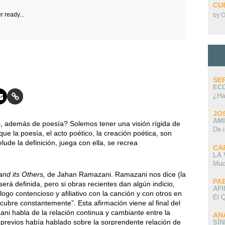
CU
r ready...
by
O
SE
EC
¿Ha
JO
AMI
, además de poesía? Solemos tener una visión rígida de
De 
 que la poesía, el acto poético, la creación poética, son
lude la definición, juega con ella, se recrea
CA
LA
Muc
and its Others,
de Jahan Ramazani. Ramazani nos dice (la
PA
erá definida, pero si obras recientes dan algún indicio,
AFI
ogo contencioso y afiliativo con la canción y con otros en
El Q
ubre constantemente”. Esta afirmación viene al final del
ani habla de la relación continua y cambiante entre la
AN
s previos había hablado sobre la sorprendente relación de
SÍ