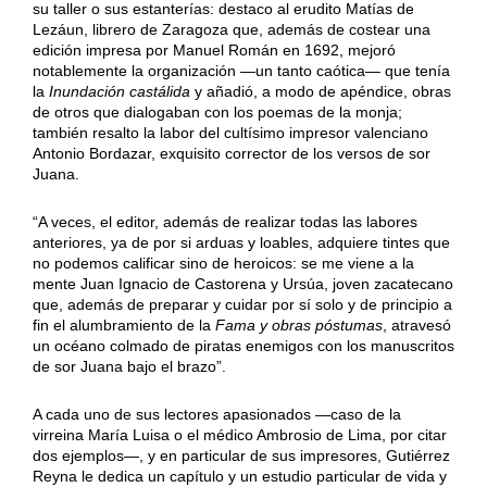
su taller o sus estanterías: destaco al erudito Matías de
Lezáun, librero de Zaragoza que, además de costear una
edición impresa por Manuel Román en 1692, mejoró
notablemente la organización —un tanto caótica— que tenía
la
Inundación castálida
y añadió, a modo de apéndice, obras
de otros que dialogaban con los poemas de la monja;
también resalto la labor del cultísimo impresor valenciano
Antonio Bordazar, exquisito corrector de los versos de sor
Juana.
“A veces, el editor, además de realizar todas las labores
anteriores, ya de por si arduas y loables, adquiere tintes que
no podemos calificar sino de heroicos: se me viene a la
mente Juan Ignacio de Castorena y Ursúa, joven zacatecano
que, además de preparar y cuidar por sí solo y de principio a
fin el alumbramiento de la
Fama y obras
póstumas
, atravesó
un océano colmado de piratas enemigos con los manuscritos
de sor Juana bajo el brazo”.
A cada uno de sus lectores apasionados —caso de la
virreina María Luisa o el médico Ambrosio de Lima, por citar
dos ejemplos—, y en particular de sus impresores, Gutiérrez
Reyna le dedica un capítulo y un estudio particular de vida y