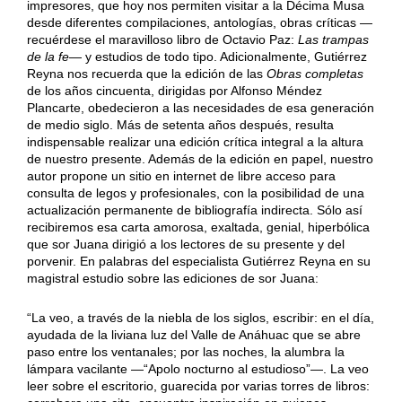
impresores, que hoy nos permiten visitar a la Décima Musa
desde diferentes compilaciones, antologías, obras críticas —
recuérdese el maravilloso libro de Octavio Paz:
Las trampas
de la fe
— y estudios de todo tipo. Adicionalmente, Gutiérrez
Reyna nos recuerda que la edición de las
Obras completas
de los años cincuenta, dirigidas por Alfonso Méndez
Plancarte, obedecieron a las necesidades de esa generación
de medio siglo. Más de setenta años después, resulta
indispensable realizar una edición crítica integral a la altura
de nuestro presente. Además de la edición en papel, nuestro
autor propone un sitio en internet de libre acceso para
consulta de legos y profesionales, con la posibilidad de una
actualización permanente de bibliografía indirecta. Sólo así
recibiremos esa carta amorosa, exaltada, genial, hiperbólica
que sor Juana dirigió a los lectores de su presente y del
porvenir. En palabras del especialista Gutiérrez Reyna en su
magistral estudio sobre las ediciones de sor Juana:
“La veo, a través de la niebla de los siglos, escribir: en el día,
ayudada de la liviana luz del Valle de Anáhuac que se abre
paso entre los ventanales; por las noches, la alumbra la
lámpara vacilante —“Apolo nocturno al estudioso”—. La veo
leer sobre el escritorio, guarecida por varias torres de libros: