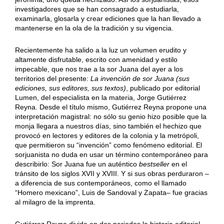
investigadores que se han consagrado a estudiarla,
examinarla, glosarla y crear ediciones que la han llevado a
mantenerse en la ola de la tradición y su vigencia.
Recientemente ha salido a la luz un volumen erudito y
altamente disfrutable, escrito con amenidad y estilo
impecable, que nos trae a la sor Juana del ayer a los
territorios del presente:
La invención de sor Juana (sus
ediciones, sus editores, sus textos)
, publicado por editorial
Lumen, del especialista en la materia, Jorge Gutiérrez
Reyna. Desde el título mismo, Gutiérrez Reyna propone una
interpretación magistral: no sólo su genio hizo posible que la
monja llegara a nuestros días, sino también el hechizo que
provocó en lectores y editores de la colonia y la metrópoli,
que permitieron su “invención” como fenómeno editorial. El
sorjuanista no duda en usar un término contemporáneo para
describirlo: Sor Juana fue un auténtico
bestseller
en el
tránsito de los siglos XVII y XVIII. Y si sus obras perduraron –
a diferencia de sus contemporáneos, como el llamado
“Homero mexicano”, Luis de Sandoval y Zapata– fue gracias
al milagro de la imprenta.
Gutiérrez Reyna divide en dos periodos la historia editorial