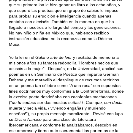
que su primera loa le hizo ganar un libro a los ocho años, y
que superó las pruebas que un grupo de sabios le impuso
para probar su erudición e inteligencia cuando apenas
contaba con dieciséis. También en la manera en que ha
llegado a nosotros a lo largo del tiempo y las generaciones.
No hay niño o niña en México que, habiendo recibido
instrucción educativa, no la reconozca como la Décima
Musa.
Yo la leí en el
Galano arte de leer
y recitaba de memoria a
mis once años su famosa redondilla “Hombres necios que
acusáis a la mujer”. Después, en la Universidad, analicé sus
poemas en un Seminario de Poética que impartía Germán
Dehesa y me maravilló el despliegue de recursos retóricos
en un poema tan célebre como “A una rosa” con supuestos
fines doctrinarios muy conformes a la Contrarreforma, donde
la excelsa poeta desdeñaba con cacofonías machaconas
(“
de tu caduco
ser das mustias señas! / ¡
Con que, con docta
muerte y necia vida, / viviendo engañas y muriendo
enseñas!”), su propio mensaje moralizante. Revisé con lupa
su
Divino Narciso
para una clase de Literatura
Iberoamericana y conforme lo analizábamos, descubrí en
ese amoroso y tierno auto sacramental los portentos de la