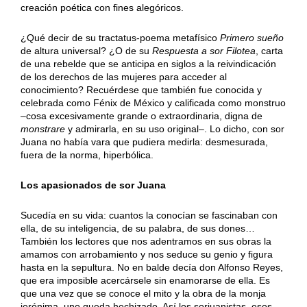
creación poética con fines alegóricos.
¿Qué decir de su tractatus-poema metafísico
Primero sueño
de altura universal? ¿O de su
Respuesta a sor Filotea
, carta
de una rebelde que se anticipa en siglos a la reivindicación
de los derechos de las mujeres para acceder al
conocimiento? Recuérdese que también fue conocida y
celebrada como Fénix de México y calificada como monstruo
–cosa excesivamente grande o extraordinaria, digna de
monstrare
y admirarla, en su uso original–. Lo dicho, con sor
Juana no había vara que pudiera medirla: desmesurada,
fuera de la norma, hiperbólica.
Los apasionados de sor Juana
Sucedía en su vida: cuantos la conocían se fascinaban con
ella, de su inteligencia, de su palabra, de sus dones…
También los lectores que nos adentramos en sus obras la
amamos con arrobamiento y nos seduce su genio y figura
hasta en la sepultura. No en balde decía don Alfonso Reyes,
que era imposible acercársele sin enamorarse de ella. Es
que una vez que se conoce el mito y la obra de la monja
jerónima, uno queda hechizado. Así los sorjuanistas, esos