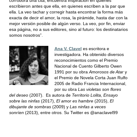
corrobora una cita, encuentra inspiración en quienes
escribieron antes que ella, en quienes escriben a la par que
ella. La veo tachar y corregir hasta encontrar la forma más
exacta de decir el amor, la rosa, la pirámide, hasta dar con la
mejor versión posible de algún verso. La veo, por fin, enviar
esa página, no a sus editores, sino al futuro: los destinatarios
somos nosotros”.
Ana V. Clavel
es escritora e
investigadora. Ha obtenido diversos
reconocimientos como el Premio
Nacional de Cuento Gilberto Owen
1991 por su obra
Amorosos de Atar
y
el Premio de Novela Corta Juan Rulfo
2005 de Radio Francia Internacional,
por su obra
Las violetas son flores
del deseo
(2007). Es autora de
Territorio Lolita, Ensayo
sobre las ninfas
(2017),
El amor es hambre
(2015),
El
dibujante de sombras
(2009) y
Las ninfas a veces
sonríen
(2013), entre otros. Su Twitter es @anaclavel99