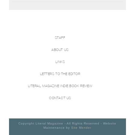
STAFF
ABOUT US
LINKS
LETTERS TO THE EDITOR
LITERAL MAGAZINE INDIE BOOK REVIEW
CONTACT US
Copyright Literal Magazine - All Rights Reserved - Website
Maintenance by
Site Mender