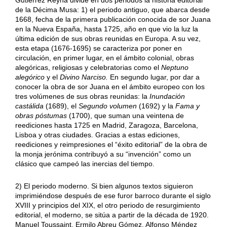
de la Décima Musa: 1) el periodo antiguo, que abarca desde
1668, fecha de la primera publicación conocida de sor Juana
en la Nueva España, hasta 1725, año en que vio la luz la
última edición de sus obras reunidas en Europa. A su vez,
esta etapa (1676-1695) se caracteriza por poner en
circulación, en primer lugar, en el ámbito colonial, obras
alegóricas, religiosas y celebratorias como el
Neptuno
alegórico
y el
Divino Narciso.
En segundo lugar, por dar a
conocer la obra de sor Juana en el ámbito europeo con los
tres volúmenes de sus obras reunidas: la
Inundación
castálida
(1689), el
Segundo volumen
(1692) y la
Fama y
obras póstumas
(1700), que suman una veintena de
reediciones hasta 1725 en Madrid, Zaragoza, Barcelona,
Lisboa y otras ciudades. Gracias a estas ediciones,
reediciones y reimpresiones el “éxito editorial” de la obra de
la monja jerónima contribuyó a su “invención” como un
clásico que campeó las inercias del tiempo.
2) El periodo moderno. Si bien algunos textos siguieron
imprimiéndose después de ese furor barroco durante el siglo
XVIII y principios del XIX, el otro periodo de resurgimiento
editorial, el moderno, se sitúa a partir de la década de 1920.
Manuel Toussaint, Ermilo Abreu Gómez, Alfonso Méndez