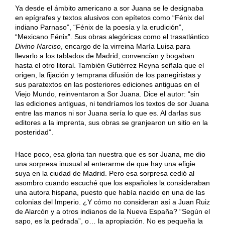
Ya desde el ámbito americano a sor Juana se le designaba
en epígrafes y textos alusivos con epítetos como “Fénix del
indiano Parnaso”, “Fénix de la poesía y la erudición”,
“Mexicano Fénix”. Sus obras alegóricas como el trasatlántico
Divino Narciso
, encargo de la virreina María Luisa para
llevarlo a los tablados de Madrid, convencían y bogaban
hasta el otro litoral. También Gutiérrez Reyna señala que el
origen, la fijación y temprana difusión de los panegiristas y
sus paratextos en las posteriores ediciones antiguas en el
Viejo Mundo, reinventaron a Sor Juana. Dice el autor: “sin
las ediciones antiguas, ni tendríamos los textos de sor Juana
entre las manos ni sor Juana sería lo que es. Al darlas sus
editores a la imprenta, sus obras se granjearon un sitio en la
posteridad”.
Hace poco, esa gloria tan nuestra que es sor Juana, me dio
una sorpresa inusual al enterarme de que hay una efigie
suya en la ciudad de Madrid. Pero esa sorpresa cedió al
asombro cuando escuché que los españoles la consideraban
una autora hispana, puesto que había nacido en una de las
colonias del Imperio. ¿Y cómo no consideran así a Juan Ruiz
de Alarcón y a otros indianos de la Nueva España? “Según el
sapo, es la pedrada”, o… la apropiación. No es pequeña la